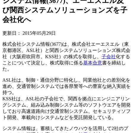
システム情報(3677)、エーエスエル及
び関西システムソリューションズを子
会社化へ
更新日：
2015年05月29日
株式会社システム情報(3677)は、株式会社エーエスエル（東
京都港区、ASL社）と関西システムソリューションズ株式会
社（大阪府吹田市、KSS社）の株式を取得し、
子会社
化する
ことについて決定し、株式取得に係る
基本合意
書を締結し
た。
ASL社は、制御・通信分野に特化し、同業他社との差別化を
進め、交通管制システムでは各県警等への豊富な納入実績を
持つ。
KSS社は、ASL社の子会社で、関西を拠点にエンジニアリン
グシステム、組み込み制御システム等のソフトウエアを開発
しており高速道路向け交通管制システム、セキュリティソフ
ト開発、車載向けシステムなどを受託開発している。
システム情報は、蓄積してきたノウハウを活用して2社のプ