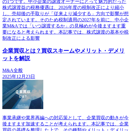
の1つです。中小企業の譲渡オーナーにとって魅力的だった
株式譲渡益の税務優遇は、2026年度の税制改正により縮小
し、売却後の手取りが「従来より減少する」方向で影響が想
定されています。そのため税制適用の2027年を前に、中小企
業M&Aでは「いつ譲渡するか」の見極めが今後ますます重
要になると考えられます。本記事では、株式譲渡の基本や税
制改正による影響
企業買収とは？買収スキームやメリット・デメリ
ットを解説
M&A全般
2025年12月23日
事業承継や業界再編への対応策として、企業買収の動きが今
後ますます加速することが考えられます。本記事では、企業
買収の基礎を整理した上で、その種類やメリット・デメリッ