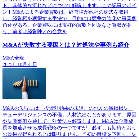
ト、具体的な流れなどについて解説します。この記事のポイ
ントM&Aによる企業買収は、経営陣が他社の株式を取得
し、経営権を獲得する手法で、目的には競争力強化や事業多
角化がある。企業買収には友好的買収と同意なき買収があ
り、前者は経営陣との合意を
M&Aが失敗する要因とは？対処法や事例も紹介
M&A全般
2025年10月31日
M&Aの失敗には、投資対効果の未達、のれんの減損損失、
デューデリジェンスの不備、人材流出などがあります。原因
や失敗事例を通して、対策法を解説します。M&Aは企業成
長を加速させる成長戦略の一つですが、必ずしも期待どおり
の効果が得られるとは限りません。当初の目標を下回り、失