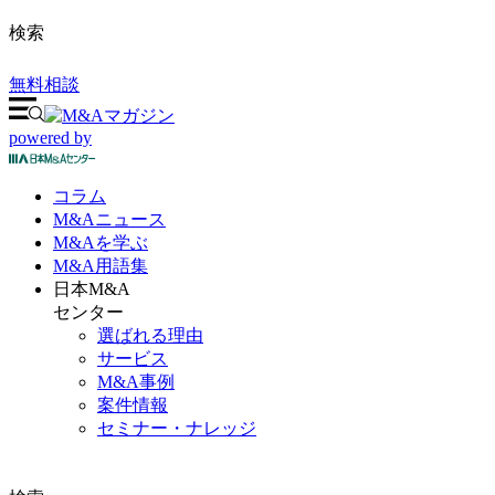
検索
無料相談
powered by
コラム
M&A
ニュース
M&Aを
学ぶ
M&A
用語集
日本M&A
センター
選ばれる理由
サービス
M&A事例
案件情報
セミナー・ナレッジ