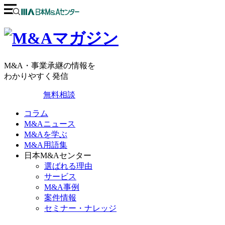
M&A・事業承継の情報を
わかりやすく発信
無料相談
コラム
M&Aニュース
M&Aを学ぶ
M&A用語集
日本M&Aセンター
選ばれる理由
サービス
M&A事例
案件情報
セミナー・ナレッジ