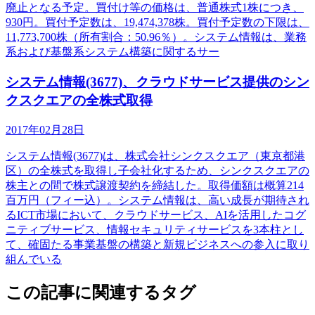
廃止となる予定。買付け等の価格は、普通株式1株につき、
930円。買付予定数は、19,474,378株。買付予定数の下限は、
11,773,700株（所有割合：50.96％）。システム情報は、業務
系および基盤系システム構築に関するサー
システム情報(3677)、クラウドサービス提供のシン
クスクエアの全株式取得
2017年02月28日
システム情報(3677)は、株式会社シンクスクエア（東京都港
区）の全株式を取得し子会社化するため、シンクスクエアの
株主との間で株式譲渡契約を締結した。取得価額は概算214
百万円（フィー込）。システム情報は、高い成長が期待され
るICT市場において、クラウドサービス、AIを活用したコグ
ニティブサービス、情報セキュリティサービスを3本柱とし
て、確固たる事業基盤の構築と新規ビジネスへの参入に取り
組んでいる
この記事に関連するタグ