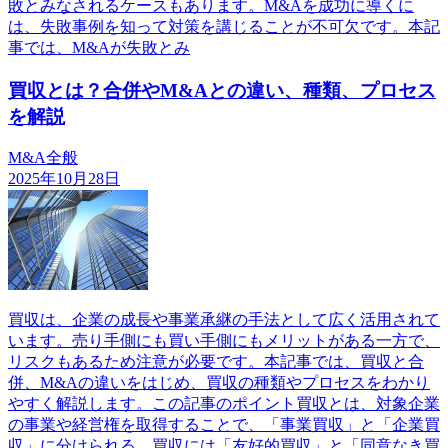
敗とみなされるケースもあります。M&Aを成功に導くに
は、失敗事例を知って対策を講じることが不可欠です。本記
事では、M&Aが失敗とみ
買収とは？合併やM&Aとの違い、種類、プロセス
を解説
M&A全般
2025年10月28日
買収は、企業の成長や事業承継の手法として広く活用されて
います。売り手側にも買い手側にもメリットがある一方で、
リスクもあるため注意が必要です。本記事では、買収と合
併、M&Aの違いをはじめ、買収の種類やプロセスをわかり
やすく解説します。この記事のポイント買収とは、対象企業
の事業や経営権を取得することで、「事業買収」と「企業買
収」に分けられる。買収には「友好的買収」と「同意なき買