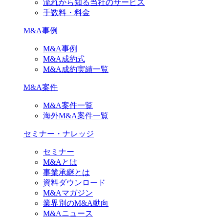
流れから知る当社のサービス
手数料・料金
M&A事例
M&A事例
M&A成約式
M&A成約実績一覧
M&A案件
M&A案件一覧
海外M&A案件一覧
セミナー・ナレッジ
セミナー
M&Aとは
事業承継とは
資料ダウンロード
M&Aマガジン
業界別のM&A動向
M&Aニュース