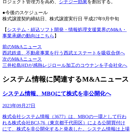
ロジェクト管理力を高め、
シナジー効果
を創出する。
●今後のスケジュール
株式譲渡契約締結日、株式譲渡実行日 平成27年9月中旬
【
システム・組込ソフト開発・情報処理支援業界のM&A・
事業承継の動向はこちら
】
前のM&Aニュース
西武鉄道、不動産事業を行う西武エステートを吸収合併へ
次のM&Aニュース
三井松島HDが感熱レジロール加工のコウナンを子会社化へ
システム情報に関連するM&Aニュース
システム情報、MBOにて株式を非公開化へ
2023年09月27日
株式会社システム情報（3677）は、MBOの一環として行わ
れる株式会社BCJ-76（東京都千代田区）による公開買付け
にて、株式を非公開化すると発表した。システム情報は上場