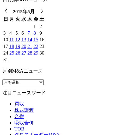
2015年5月
日
月
火
水
木
金
土
1
2
3
4
5
6
7
8
9
10
11
12
13
14
15
16
17
18
19
20
21
22
23
24
25
26
27
28
29
30
31
月別M&Aニュース
注目ニュースワード
買収
株式譲渡
合併
吸収合併
TOB
クロスボーダーM&A