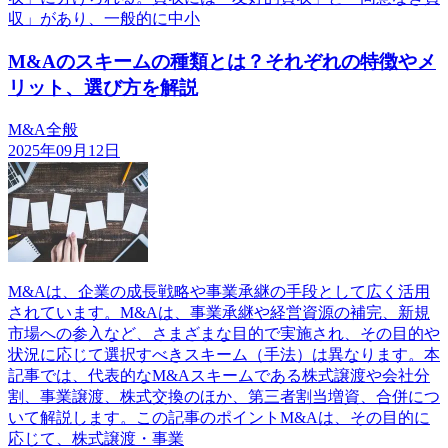
収」があり、一般的に中小
M&Aのスキームの種類とは？それぞれの特徴やメ
リット、選び方を解説
M&A全般
2025年09月12日
M&Aは、企業の成長戦略や事業承継の手段として広く活用
されています。M&Aは、事業承継や経営資源の補完、新規
市場への参入など、さまざまな目的で実施され、その目的や
状況に応じて選択すべきスキーム（手法）は異なります。本
記事では、代表的なM&Aスキームである株式譲渡や会社分
割、事業譲渡、株式交換のほか、第三者割当増資、合併につ
いて解説します。この記事のポイントM&Aは、その目的に
応じて、株式譲渡・事業