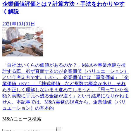
企業価値評価とは？計算方法・手法をわかりやす
く解説
2021年10月01日
「自社はいくらの価値があるのか？」M&Aや事業承継を検
討する際、必ず直面するのが企業価値（バリュエーション）
という考え方です。しかし、企業価値には「事業価値」「企
業価値（EV）」「株式価値」など複数の概念があり、それ
らを正しく理解しないまま進めてしまうと、「思っていた金
額と実際に手元へ残る金額が違う」という結果になりかねま
せん。本記事では、M&A実務の視点から、企業価値（バリ
ュエーション）の基本的
M&Aニュース検索