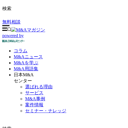
検索
無料相談
powered by
コラム
M&A
ニュース
M&Aを
学ぶ
M&A
用語集
日本M&A
センター
選ばれる理由
サービス
M&A事例
案件情報
セミナー・ナレッジ