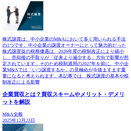
株式譲渡は、中小企業のM&Aにおいて多く用いられる手法
の1つです。中小企業の譲渡オーナーにとって魅力的だった
株式譲渡益の税務優遇は、2026年度の税制改正により縮小
し、売却後の手取りが「従来より減少する」方向で影響が想
定されています。そのため税制適用の2027年を前に、中小企
業M&Aでは「いつ譲渡するか」の見極めが今後ますます重
要になると考えられます。本記事では、株式譲渡の基本や税
制改正による影響
企業買収とは？買収スキームやメリット・デメリ
ットを解説
M&A全般
2025年12月23日