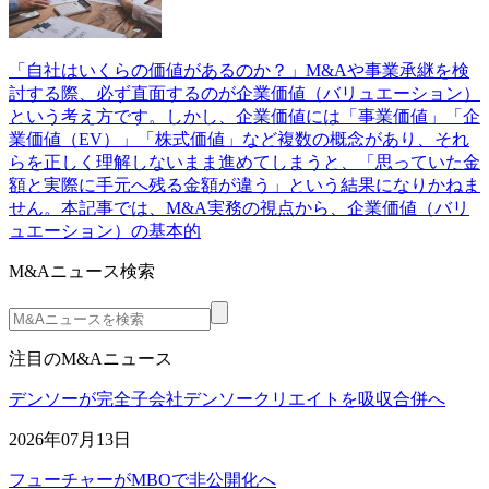
「自社はいくらの価値があるのか？」M&Aや事業承継を検
討する際、必ず直面するのが企業価値（バリュエーション）
という考え方です。しかし、企業価値には「事業価値」「企
業価値（EV）」「株式価値」など複数の概念があり、それ
らを正しく理解しないまま進めてしまうと、「思っていた金
額と実際に手元へ残る金額が違う」という結果になりかねま
せん。本記事では、M&A実務の視点から、企業価値（バリ
ュエーション）の基本的
M&Aニュース検索
注目のM&Aニュース
デンソーが完全子会社デンソークリエイトを吸収合併へ
2026年07月13日
フューチャーがMBOで非公開化へ