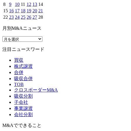
8
9
10
11
12
13
14
15
16
17
18
19
20
21
22
23
24
25
26
27
28
月別M&Aニュース
注目ニュースワード
買収
株式譲渡
合併
吸収合併
TOB
クロスボーダーM&A
吸収分割
子会社
事業譲渡
会社分割
M&Aでできること