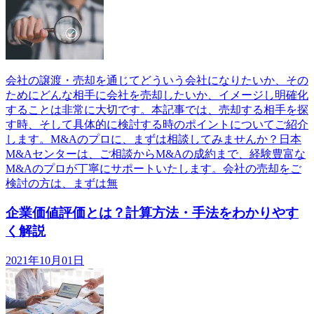
会社の譲渡・売却を通じてどういう会社になりたいか、その
ためにどんな相手に会社を売却したいか、イメージし明確化
することは非常に大切です。本記事では、売却する相手を探
す時、そして具体的に検討する時のポイントについてご紹介
します。M&Aのプロに、まずは相談してみませんか？日本
M&Aセンターは、ご相談からM&Aの成約まで、経験豊富な
M&Aのプロが丁寧にサポートいたします。会社の売却をご
検討の方は、まずは無
企業価値評価とは？計算方法・手法をわかりやす
く解説
2021年10月01日