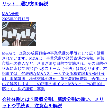
リット、選び方を解説
M&A全般
2025年09月12日
M&Aは、企業の成長戦略や事業承継の手段として広く活用
されています。M&Aは、事業承継や経営資源の補完、新規
市場への参入など、さまざまな目的で実施され、その目的や
状況に応じて選択すべきスキーム（手法）は異なります。本
記事では、代表的なM&Aスキームである株式譲渡や会社分
割、事業譲渡、株式交換のほか、第三者割当増資、合併につ
いて解説します。この記事のポイントM&Aは、その目的に
応じて、株式譲渡・事業
会社分割とは？吸収分割、新設分割の違い、メリ
ットや手続き、注意点を解説