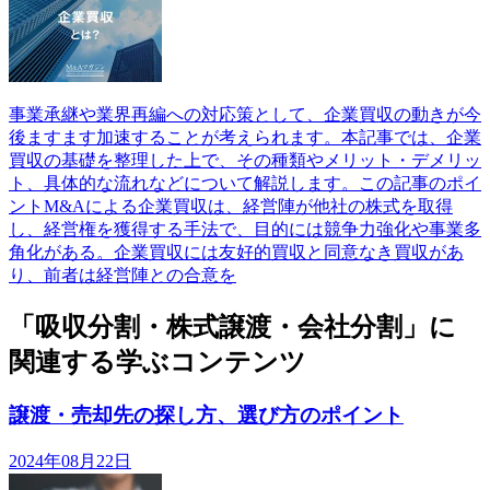
事業承継や業界再編への対応策として、企業買収の動きが今
後ますます加速することが考えられます。本記事では、企業
買収の基礎を整理した上で、その種類やメリット・デメリッ
ト、具体的な流れなどについて解説します。この記事のポイ
ントM&Aによる企業買収は、経営陣が他社の株式を取得
し、経営権を獲得する手法で、目的には競争力強化や事業多
角化がある。企業買収には友好的買収と同意なき買収があ
り、前者は経営陣との合意を
「吸収分割・株式譲渡・会社分割」に
関連する学ぶコンテンツ
譲渡・売却先の探し方、選び方のポイント
2024年08月22日