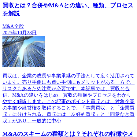
買収とは？合併やM&Aとの違い、種類、プロセス
を解説
M&A全般
2025年10月28日
買収は、企業の成長や事業承継の手法として広く活用されて
います。売り手側にも買い手側にもメリットがある一方で、
リスクもあるため注意が必要です。本記事では、買収と合
併、M&Aの違いをはじめ、買収の種類やプロセスをわかり
やすく解説します。この記事のポイント買収とは、対象企業
の事業や経営権を取得することで、「事業買収」と「企業買
収」に分けられる。買収には「友好的買収」と「同意なき買
収」があり、一般的に中小
M&Aのスキームの種類とは？それぞれの特徴やメ