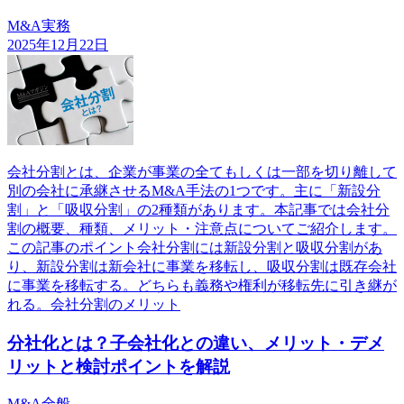
M&A実務
2025年12月22日
会社分割とは、企業が事業の全てもしくは一部を切り離して
別の会社に承継させるM&A手法の1つです。主に「新設分
割」と「吸収分割」の2種類があります。本記事では会社分
割の概要、種類、メリット・注意点についてご紹介します。
この記事のポイント会社分割には新設分割と吸収分割があ
り、新設分割は新会社に事業を移転し、吸収分割は既存会社
に事業を移転する。どちらも義務や権利が移転先に引き継が
れる。会社分割のメリット
分社化とは？子会社化との違い、メリット・デメ
リットと検討ポイントを解説
M&A全般