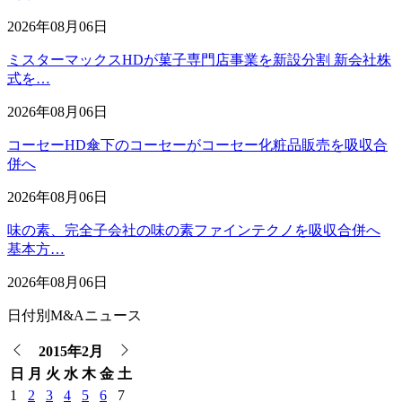
2026年08月06日
ミスターマックスHDが菓子専門店事業を新設分割 新会社株
式を…
2026年08月06日
コーセーHD傘下のコーセーがコーセー化粧品販売を吸収合
併へ
2026年08月06日
味の素、完全子会社の味の素ファインテクノを吸収合併へ
基本方…
2026年08月06日
日付別M&Aニュース
2015年2月
日
月
火
水
木
金
土
1
2
3
4
5
6
7