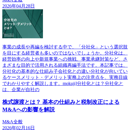
2026年04月28日
事業の成長や再編を検討する中で、「分社化」という選択肢
を目にする経営者も多いのではないでしょうか。分社化は、
経営効率の向上や新規事業への挑戦、事業承継対策など、さ
まざまな目的で活用される組織再編手法です。本記事では、
分社化の基本的な仕組み子会社化との違い分社化が向いてい
るケースメリット・デメリット実務上の注意点を、実務目線
でわかりやすく解説します。mokuji]分社化とは？分社化と
は、企業が自社の
株式譲渡とは？ 基本の仕組みと税制改正による
M&Aへの影響を解説
M&A全般
2026年02月16日