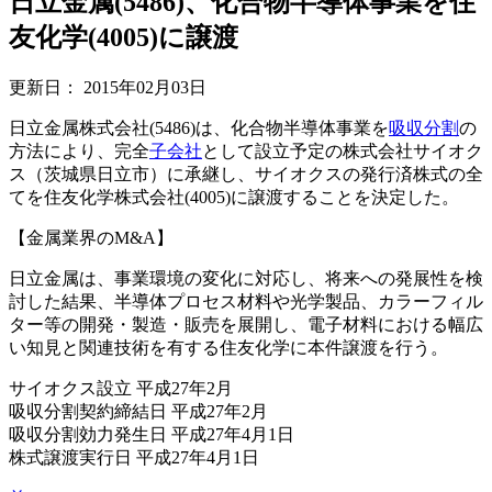
日立金属(5486)、化合物半導体事業を住
友化学(4005)に譲渡
更新日：
2015年02月03日
日立金属株式会社(5486)は、化合物半導体事業を
吸収分割
の
方法により、完全
子会社
として設立予定の株式会社サイオク
ス（茨城県日立市）に承継し、サイオクスの発行済株式の全
てを住友化学株式会社(4005)に譲渡することを決定した。
【金属業界のM&A】
日立金属は、事業環境の変化に対応し、将来への発展性を検
討した結果、半導体プロセス材料や光学製品、カラーフィル
ター等の開発・製造・販売を展開し、電子材料における幅広
い知見と関連技術を有する住友化学に本件譲渡を行う。
サイオクス設立 平成27年2月
吸収分割契約締結日 平成27年2月
吸収分割効力発生日 平成27年4月1日
株式譲渡実行日 平成27年4月1日