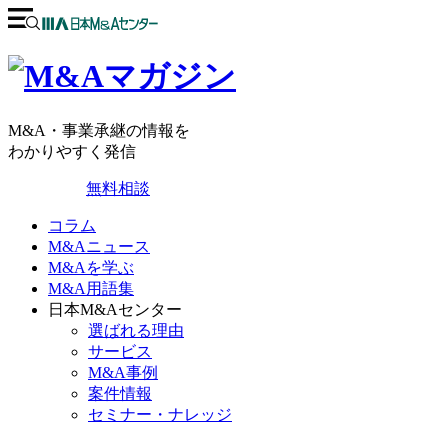
M&A・事業承継の情報を
わかりやすく発信
無料相談
コラム
M&Aニュース
M&Aを学ぶ
M&A用語集
日本M&Aセンター
選ばれる理由
サービス
M&A事例
案件情報
セミナー・ナレッジ