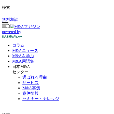
検索
無料相談
powered by
コラム
M&A
ニュース
M&Aを
学ぶ
M&A
用語集
日本M&A
センター
選ばれる理由
サービス
M&A事例
案件情報
セミナー・ナレッジ