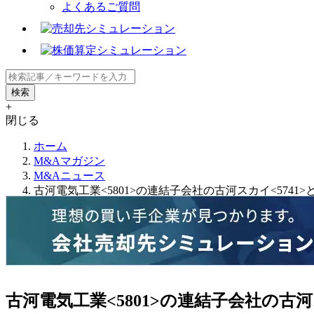
よくあるご質問
+
閉じる
ホーム
M&Aマガジン
M&Aニュース
古河電気工業<5801>の連結子会社の古河スカイ<5741>
古河電気工業<5801>の連結子会社の古河ス