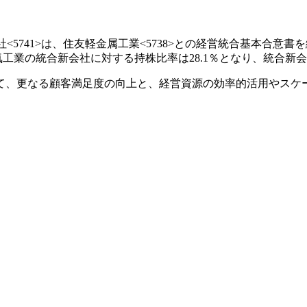
社<5741>は、住友軽金属工業<5738>との経営統合基本合意
電気工業の統合新会社に対する持株比率は28.1％となり、統合
て、更なる顧客満足度の向上と、経営資源の効率的活用やスケ