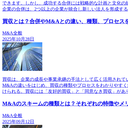
できます。しかし、成功する合併には戦略的な計画と文化の
企業の合併は、2つ以上の企業が統合し新しい法人を形成す
買収とは？合併やM&Aとの違い、種類、プロセス
M&A全般
2025年10月28日
買収は、企業の成長や事業承継の手法として広く活用されて
M&Aの違いをはじめ、買収の種類やプロセスをわかりやす
けられる。買収には「友好的買収」と「同意なき買収」があ
M&Aのスキームの種類とは？それぞれの特徴やメ
M&A全般
2025年09月12日