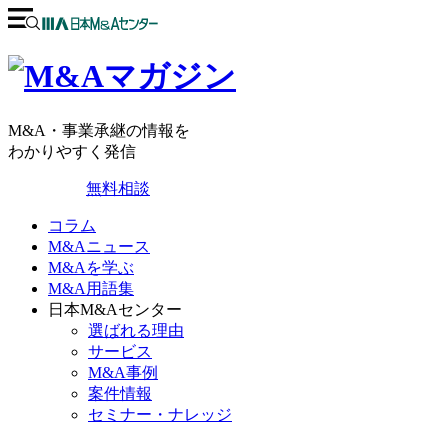
M&A・事業承継の情報を
わかりやすく発信
無料相談
コラム
M&Aニュース
M&Aを学ぶ
M&A用語集
日本M&Aセンター
選ばれる理由
サービス
M&A事例
案件情報
セミナー・ナレッジ