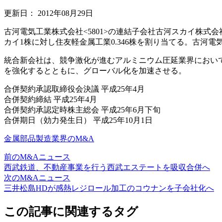
更新日：
2012年08月29日
古河電気工業株式会社<5801>の連結子会社古河スカイ株式会
カイ1株に対し住友軽金属工業0.346株を割り当てる。古河
統合新会社は、競争激化が進むアルミニウム圧延業界におい
を強化するとともに、グローバル化を加速させる。
合併契約承認取締役会決議 平成25年4月
合併契約締結 平成25年4月
合併契約承認定時株主総会 平成25年6月下旬
合併期日（効力発生日） 平成25年10月1日
金属部品製造業界のM&A
前のM&Aニュース
西武鉄道、不動産事業を行う西武エステートを吸収合併へ
次のM&Aニュース
三井松島HDが感熱レジロール加工のコウナンを子会社化へ
この記事に関連するタグ