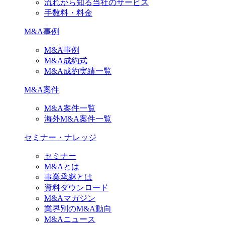
流れから知る当社のサービス
手数料・料金
M&A事例
M&A事例
M&A成約式
M&A成約実績一覧
M&A案件
M&A案件一覧
海外M&A案件一覧
セミナー・ナレッジ
セミナー
M&Aとは
事業承継とは
資料ダウンロード
M&Aマガジン
業界別のM&A動向
M&Aニュース