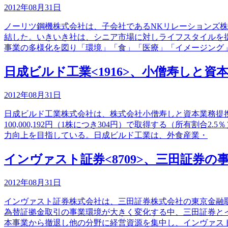
2012年08月31日
ノーリツ鋼機株式会社は、子会社であるNKリレーションズ
結した。いきいき社は、シニア市場に対しライフスタイルを
事業の多様化を図り「環境」「食」「医療」「イメージング
日成ビルド工業<1916>、小僧寿しと資
2012年08月31日
日成ビルド工業株式会社は、株式会社小僧寿しと資本業務提携
100,000,192円（1株につき304円）で取得する（所
力向上を目指している。日成ビルド工業は、外食産業・
インヴァスト証券<8709>、三田証券
2012年08月31日
インヴァスト証券株式会社は、三田証券株式会社の東京金融
為替証拠金取引の事業環境が大きく変化する中、三田証券と
本事業から撤退し他の分野に経営資源を集中し、インヴァス