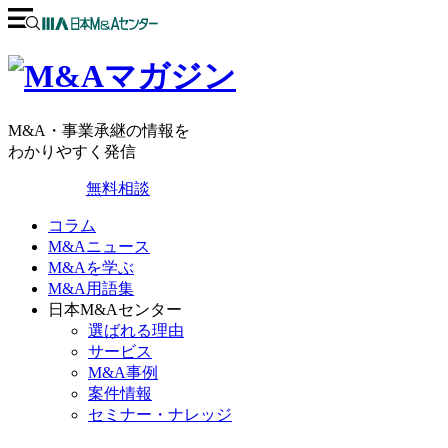
M&A・事業承継の情報を
わかりやすく発信
無料相談
コラム
M&Aニュース
M&Aを学ぶ
M&A用語集
日本M&Aセンター
選ばれる理由
サービス
M&A事例
案件情報
セミナー・ナレッジ