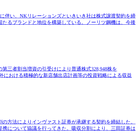
に伴い、NKリレーションズといきいき社は株式譲渡契約を締
固たるブランドと地位を構築している。ノーリツ鋼機は、今後
者割当増資の引受けにより普通株式328,948株を
、国内外における積極的な新店舗出店計画等の投資戦略による収益
割の方法によりインヴァスト証券が承継する契約を締結した。
提携について協議を行ってきた。吸収分割により、三田証券は