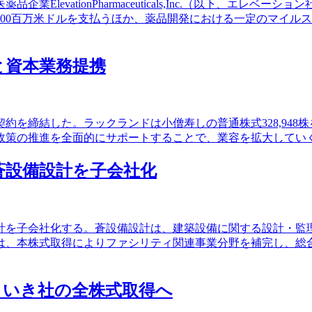
levationPharmaceuticals,Inc.（以下、エ
00百万米ドルを支払うほか、薬品開発における一定のマイル
>と資本業務提携
結した。ラックランドは小僧寿しの普通株式328,948株を100
政策の推進を全面的にサポートすることで、業容を拡大してい
、蒼設備設計を子会社化
計を子会社化する。蒼設備設計は、建築設備に関する設計・監
は、本株式取得によりファシリティ関連事業分野を補完し、総
いきいき社の全株式取得へ