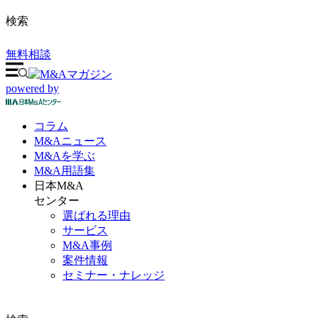
検索
無料相談
powered by
コラム
M&A
ニュース
M&Aを
学ぶ
M&A
用語集
日本M&A
センター
選ばれる理由
サービス
M&A事例
案件情報
セミナー・ナレッジ