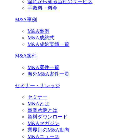
流れから知る当社のサービス
手数料・料金
M&A事例
M&A事例
M&A成約式
M&A成約実績一覧
M&A案件
M&A案件一覧
海外M&A案件一覧
セミナー・ナレッジ
セミナー
M&Aとは
事業承継とは
資料ダウンロード
M&Aマガジン
業界別のM&A動向
M&Aニュース