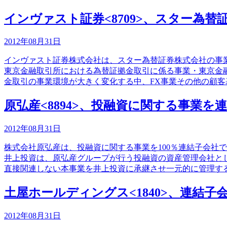
インヴァスト証券<8709>、スター為
2012年08月31日
インヴァスト証券株式会社は、スター為替証券株式会社の事
東京金融取引所における為替証拠金取引に係る事業・東京金
金取引の事業環境が大きく変化する中、FX事業その他の顧客
原弘産<8894>、投融資に関する事業を
2012年08月31日
株式会社原弘産は、投融資に関する事業を100％連結子会社
井上投資は、原弘産グループが行う投融資の資産管理会社と
直接関連しない本事業を井上投資に承継させ一元的に管理す
土屋ホールディングス<1840>、連結子
2012年08月31日