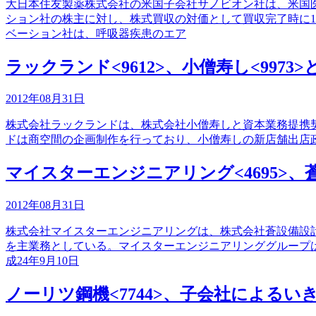
大日本住友製薬株式会社の米国子会社サノビオン社は、米国医薬品企業E
ション社の株主に対し、株式買収の対価として買収完了時に1
ベーション社は、呼吸器疾患のエア
ラックランド<9612>、小僧寿し<9973
2012年08月31日
株式会社ラックランドは、株式会社小僧寿しと資本業務提携契約を締
ドは商空間の企画制作を行っており、小僧寿しの新店舗出店
マイスターエンジニアリング<4695>
2012年08月31日
株式会社マイスターエンジニアリングは、株式会社蒼設備設
を主業務としている。マイスターエンジニアリンググループ
成24年9月10日
ノーリツ鋼機<7744>、子会社による