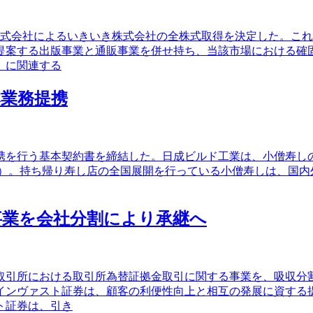
株式会社によるいきいき株式会社の全株式取得を決定した。これ
提案する出版事業と通販事業を併せ持ち、当該市場における確
」に関連する
本業務提携
を行う基本契約書を締結した。日成ビルド工業は、小僧寿しの第三
有割合2.5％）。持ち帰り寿し店の全国展開を行っている小僧寿しは
の事業を会社分割により承継へ
取引所における取引所為替証拠金取引に関する事業を、吸収分
インヴァスト証券は、顧客の利便性向上と相互の発展に資する
ト証券は、引き