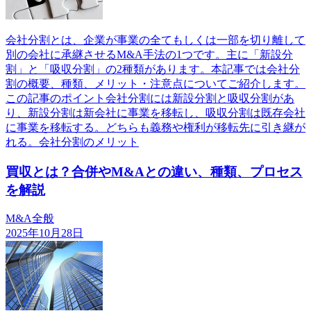
会社分割とは、企業が事業の全てもしくは一部を切り離して
別の会社に承継させるM&A手法の1つです。主に「新設分
割」と「吸収分割」の2種類があります。本記事では会社分
割の概要、種類、メリット・注意点についてご紹介します。
この記事のポイント会社分割には新設分割と吸収分割があ
り、新設分割は新会社に事業を移転し、吸収分割は既存会社
に事業を移転する。どちらも義務や権利が移転先に引き継が
れる。会社分割のメリット
買収とは？合併やM&Aとの違い、種類、プロセス
を解説
M&A全般
2025年10月28日