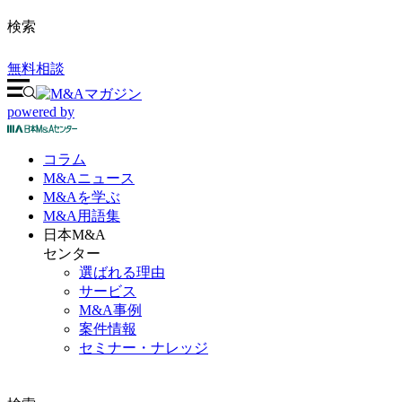
検索
無料相談
powered by
コラム
M&A
ニュース
M&Aを
学ぶ
M&A
用語集
日本M&A
センター
選ばれる理由
サービス
M&A事例
案件情報
セミナー・ナレッジ