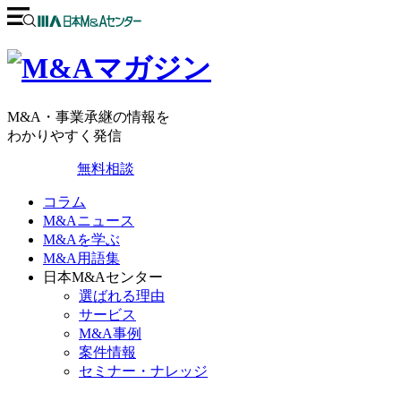
M&A・事業承継の情報を
わかりやすく発信
無料相談
コラム
M&Aニュース
M&Aを学ぶ
M&A用語集
日本M&Aセンター
選ばれる理由
サービス
M&A事例
案件情報
セミナー・ナレッジ