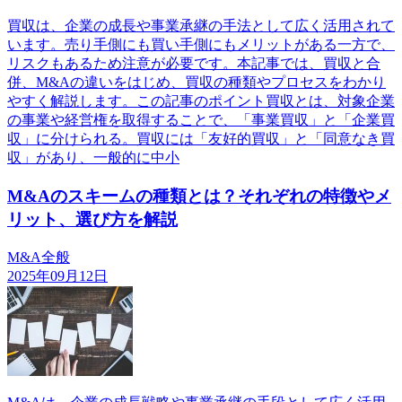
買収は、企業の成長や事業承継の手法として広く活用されて
います。売り手側にも買い手側にもメリットがある一方で、
リスクもあるため注意が必要です。本記事では、買収と合
併、M&Aの違いをはじめ、買収の種類やプロセスをわかり
やすく解説します。この記事のポイント買収とは、対象企業
の事業や経営権を取得することで、「事業買収」と「企業買
収」に分けられる。買収には「友好的買収」と「同意なき買
収」があり、一般的に中小
M&Aのスキームの種類とは？それぞれの特徴やメ
リット、選び方を解説
M&A全般
2025年09月12日