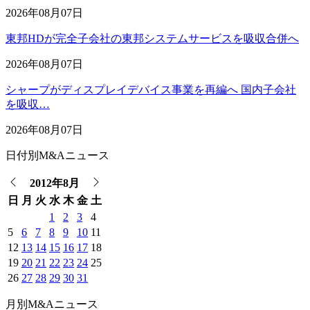
2026年08月07日
東邦HDが完全子会社の東邦システムサービスを吸収合併へ
2026年08月07日
シャープがディスプレイデバイス事業を再編へ 国内子会社
を吸収…
2026年08月07日
日付別M&Aニュース
2012年8月
日
月
火
水
木
金
土
1
2
3
4
5
6
7
8
9
10
11
12
13
14
15
16
17
18
19
20
21
22
23
24
25
26
27
28
29
30
31
月別M&Aニュース