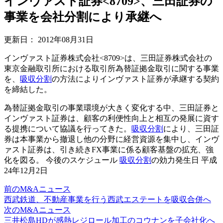
インヴァスト証券<8709>、三田証券の
事業を会社分割により承継へ
更新日：
2012年08月31日
インヴァスト証券株式会社<8709>は、三田証券株式会社の
東京金融取引所における取引所為替証拠金取引に関する事業
を、
吸収分割
の方法によりインヴァスト証券が承継する契約
を締結した。
為替証拠金取引の事業環境が大きく変化する中、三田証券と
インヴァスト証券は、顧客の利便性向上と相互の発展に資す
る提携について協議を行ってきた。
吸収分割
により、三田証
券は本事業から撤退し他の分野に経営資源を集中し、インヴ
ァスト証券は、引き続きFX事業に係る顧客基盤の拡充、強
化を図る。 今後のスケジュール
吸収分割
の効力発生日 平成
24年12月2日
前のM&Aニュース
西武鉄道、不動産事業を行う西武エステートを吸収合併へ
次のM&Aニュース
三井松島HDが感熱レジロール加工のコウナンを子会社化へ