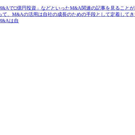
&Aで□億円投資」などといったM&A関連の記事を見ること
って、M&Aの活用は自社の成長のための手段として定着してき
&Aは自