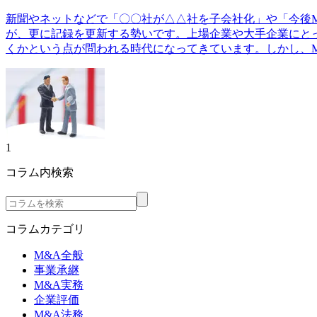
新聞やネットなどで「〇〇社が△△社を子会社化」や「今後M
が、更に記録を更新する勢いです。上場企業や大手企業にと
くかという点が問われる時代になってきています。しかし、M
1
コラム内検索
コラムカテゴリ
M&A全般
事業承継
M&A実務
企業評価
M&A法務