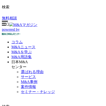
検索
無料相談
powered by
コラム
M&A
ニュース
M&Aを
学ぶ
M&A
用語集
日本M&A
センター
選ばれる理由
サービス
M&A事例
案件情報
セミナー・ナレッジ