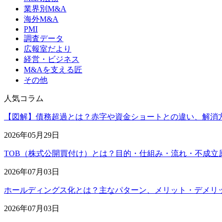
業界別M&A
海外M&A
PMI
調査データ
広報室だより
経営・ビジネス
M&Aを支える匠
その他
人気コラム
【図解】債務超過とは？赤字や資金ショートとの違い、解消
2026年05月29日
TOB（株式公開買付け）とは？目的・仕組み・流れ・不成立
2026年07月03日
ホールディングス化とは？主なパターン、メリット・デメリ
2026年07月03日