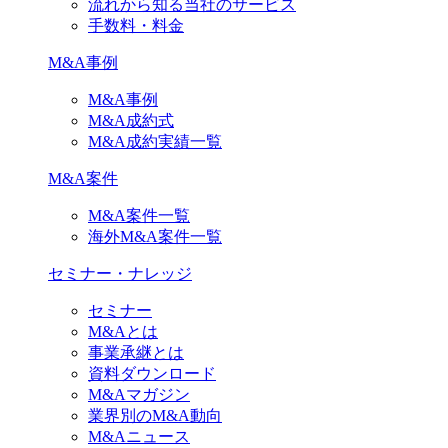
流れから知る当社のサービス
手数料・料金
M&A事例
M&A事例
M&A成約式
M&A成約実績一覧
M&A案件
M&A案件一覧
海外M&A案件一覧
セミナー・ナレッジ
セミナー
M&Aとは
事業承継とは
資料ダウンロード
M&Aマガジン
業界別のM&A動向
M&Aニュース