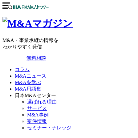
M&A・事業承継の情報を
わかりやすく発信
無料相談
コラム
M&Aニュース
M&Aを学ぶ
M&A用語集
日本M&Aセンター
選ばれる理由
サービス
M&A事例
案件情報
セミナー・ナレッジ