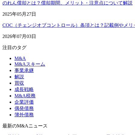
のれん償却とは？償却期間、メリット・注意点について解説
2025年05月27日
COC（チェンジオブコントロール）条項とは？記載例やメリ
2026年07月03日
注目のタグ
M&A
M&Aスキーム
事業承継
解説
買収
成長戦略
M&A税務
企業評価
偶発債務
簿外債務
最新のM&Aニュース