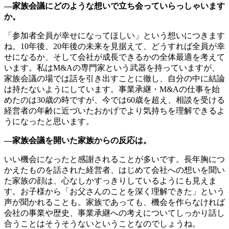
―家族会議にどのような想いで立ち会っていらっしゃいます
か。
「参加者全員が幸せになってほしい」という想いにつきます
ね。10年後、20年後の未来を見据えて、どうすれば全員が幸
せになるか、そして会社が成長できるかの全体最適を考えて
います。私はM&Aの専門家という武器を持っていますが、
家族会議の場では話を引き出すことに徹し、自分の中に結論
は持たないようにしています。事業承継・M&Aの仕事を始
めたのは30歳の時ですが、今では60歳を超え、相談を受ける
経営者の年齢に近づいたおかげでより気持ちを理解できるよ
うになったと思います。
―家族会議を開いた家族からの反応は。
いい機会になったと感謝されることが多いです。長年胸につ
かえたものを話された経営者、はじめて会社への想いを聞い
た家族の顔は、心なしかすっきりしているようにも見えま
す。お子様から「お父さんのことを深く理解できた」という
声が聞かれることも。家族であっても、機会を作らなければ
会社の事業や歴史、事業承継への考えについてしっかり話し
合うことはそうそうないということなのでしょうね。