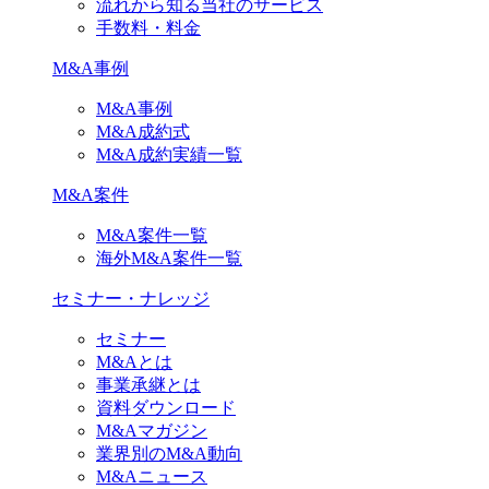
流れから知る当社のサービス
手数料・料金
M&A事例
M&A事例
M&A成約式
M&A成約実績一覧
M&A案件
M&A案件一覧
海外M&A案件一覧
セミナー・ナレッジ
セミナー
M&Aとは
事業承継とは
資料ダウンロード
M&Aマガジン
業界別のM&A動向
M&Aニュース