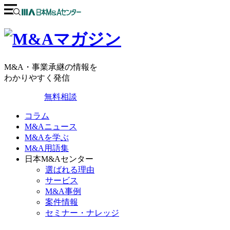
M&A・事業承継の情報を
わかりやすく発信
無料相談
コラム
M&Aニュース
M&Aを学ぶ
M&A用語集
日本M&Aセンター
選ばれる理由
サービス
M&A事例
案件情報
セミナー・ナレッジ