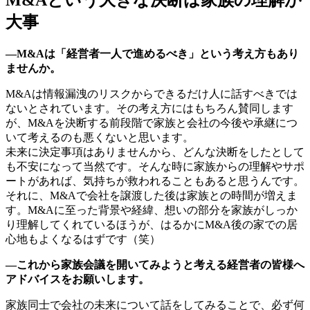
M&Aという大きな決断は家族の理解が
大事
―M&Aは「経営者一人で進めるべき」という考え方もあり
ませんか。
M&Aは情報漏洩のリスクからできるだけ人に話すべきでは
ないとされています。その考え方にはもちろん賛同します
が、M&Aを決断する前段階で家族と会社の今後や承継につ
いて考えるのも悪くないと思います。
未来に決定事項はありませんから、どんな決断をしたとして
も不安になって当然です。そんな時に家族からの理解やサポ
ートがあれば、気持ちが救われることもあると思うんです。
それに、M&Aで会社を譲渡した後は家族との時間が増えま
す。M&Aに至った背景や経緯、想いの部分を家族がしっか
り理解してくれているほうが、はるかにM&A後の家での居
心地もよくなるはずです（笑）
―これから家族会議を開いてみようと考える経営者の皆様へ
アドバイスをお願いします。
家族同士で会社の未来について話をしてみることで、必ず何