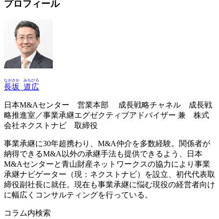
プロフィール
ながさか
みちひろ
長坂
道広
日本M&Aセンター 営業本部 成長戦略チャネル 成長戦
略推進室／事業承継エグゼクティブアドバイザー 兼 株式
会社ネクストナビ 取締役
事業承継に30年超携わり、M&A仲介を多数経験。関係者が
納得できるM&A以外の承継手法も提供できるよう、日本
M&Aセンターと青山財産ネットワークスの協力により事業
承継ナビゲーター（現：ネクストナビ）を設立、初代代表取
締役副社長に就任。現在も事業承継に悩む現役の経営者向け
に幅広くコンサルティングを行っている。
コラム内検索