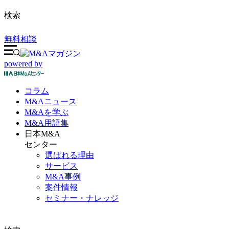
検索
無料相談
powered by
コラム
M&A
ニュース
M&Aを
学ぶ
M&A
用語集
日本M&A
センター
選ばれる理由
サービス
M&A事例
案件情報
セミナー・ナレッジ