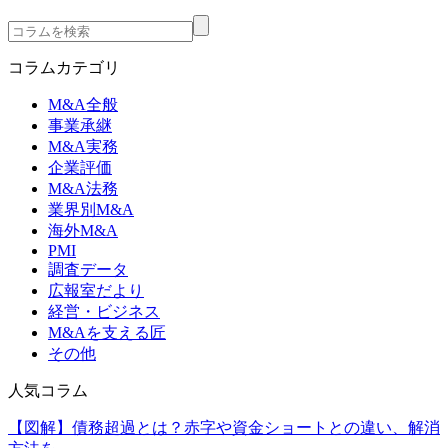
コラムカテゴリ
M&A全般
事業承継
M&A実務
企業評価
M&A法務
業界別M&A
海外M&A
PMI
調査データ
広報室だより
経営・ビジネス
M&Aを支える匠
その他
人気コラム
【図解】債務超過とは？赤字や資金ショートとの違い、解消