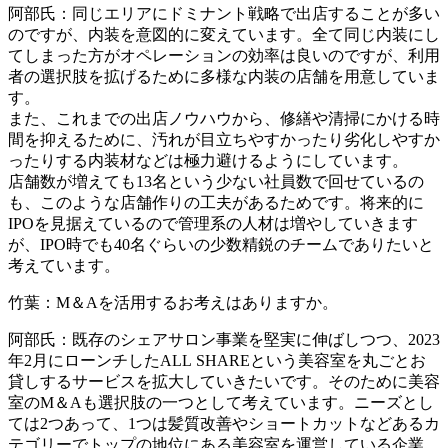
阿部氏：同じエリアにドミナント戦略で出店することが多い
のですが、内装を意図的に変えています。全て同じ内装にし
てしまった方がオペレーションの効率は良いのですが、利用
者の選択肢を拡げるために多様な内装の店舗を用意していま
す。
また、これまでの出店ノウハウから、修繕や清掃にかける時
間を抑えるために、汚れが目立ちやすかったり劣化しやすか
ったりする内装材などは極力避けるようにしています。
店舗数が増えても13名という少ない社員数で回せているの
も、このような店舗作りの工夫があるためです。将来的に
IPOを見据えているので管理系の人材は増やしていきます
が、IPO時でも40名ぐらいの少数精鋭のチームでありたいと
考えています。
竹葉：M＆Aを活用するお考えはありますか。
阿部氏：既存のシェアサロン事業を堅実に伸ばしつつ、2023
年2月にローンチしたALL SHAREという美容室を丸ごとお
貸しするサービスを拡大していきたいです。そのために美容
室のM＆Aも選択肢の一つとして考えています。ニーズとし
ては2つあって、1つは髪質改善やショートカットなどあるカ
テゴリーでトップの地位にある美容室を運営している企業。