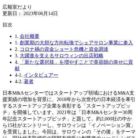
広報室だより
更新日：
2023年06月14日
⽬次
1.
会社概要
1.
創業期の大胆な方向転換でシェアサロン事業に参入
2.
コロナ禍の資金ショート危機と資金調達
3.
大躍進を支えるサロウィンの出店戦略
4.
「新たな選択肢」を増やすことで美容師の幸せに貢
献
4-1.
インタビュアー
4-2.
著者
日本M&Aセンターではスタートアップ領域におけるM&A支
援実績の増加を背景に、2018年から次世代の日本経済を牽引
するスタートアップ企業を表彰する「スタートアップピッ
チ」を開催しています。2021年は「日本M&Aセンター30周
年記念スタートアップピッチ」と題して、約2,000社の中か
ら15社がエントリーし、サロウィンは「イノベーション賞」
を受賞しました。今回は、サロウィンの「その後」をテーマ