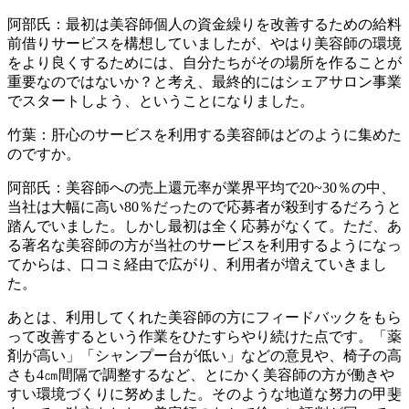
阿部氏：最初は美容師個人の資金繰りを改善するための給料
前借りサービスを構想していましたが、やはり美容師の環境
をより良くするためには、自分たちがその場所を作ることが
重要なのではないか？と考え、最終的にはシェアサロン事業
でスタートしよう、ということになりました。
竹葉：肝心のサービスを利用する美容師はどのように集めた
のですか。
阿部氏：美容師への売上還元率が業界平均で20~30％の中、
当社は大幅に高い80％だったので応募者が殺到するだろうと
踏んでいました。しかし最初は全く応募がなくて。ただ、あ
る著名な美容師の方が当社のサービスを利用するようになっ
てからは、口コミ経由で広がり、利用者が増えていきまし
た。
あとは、利用してくれた美容師の方にフィードバックをもら
って改善するという作業をひたすらやり続けた点です。「薬
剤が高い」「シャンプー台が低い」などの意見や、椅子の高
さも4㎝間隔で調整するなど、とにかく美容師の方が働きや
すい環境づくりに努めました。そのような地道な努力の甲斐