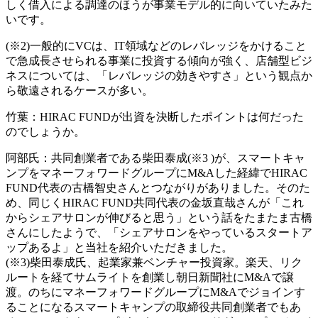
しく借入による調達のほうが事業モデル的に向いていたみた
いです。
(※2)一般的にVCは、IT領域などのレバレッジをかけること
で急成長させられる事業に投資する傾向が強く、店舗型ビジ
ネスについては、「レバレッジの効きやすさ」という観点か
ら敬遠されるケースが多い。
竹葉：HIRAC FUNDが出資を決断したポイントは何だった
のでしょうか。
阿部氏：共同創業者である柴田泰成(※3 )が、スマートキャ
ンプをマネーフォワードグループにM&Aした経緯でHIRAC
FUND代表の古橋智史さんとつながりがありました。そのた
め、同じくHIRAC FUND共同代表の金坂直哉さんが「これ
からシェアサロンが伸びると思う」という話をたまたま古橋
さんにしたようで、「シェアサロンをやっているスタートア
ップあるよ」と当社を紹介いただきました。
(※3)柴田泰成氏、起業家兼ベンチャー投資家。楽天、リク
ルートを経てサムライトを創業し朝日新聞社にM&Aで譲
渡。のちにマネーフォワードグループにM&Aでジョインす
ることになるスマートキャンプの取締役共同創業者でもあ