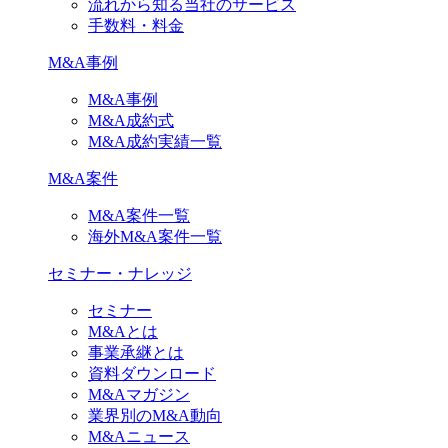
流れから知る当社のサービス
手数料・料金
M&A事例
M&A事例
M&A成約式
M&A成約実績一覧
M&A案件
M&A案件一覧
海外M&A案件一覧
セミナー・ナレッジ
セミナー
M&Aとは
事業承継とは
資料ダウンロード
M&Aマガジン
業界別のM&A動向
M&Aニュース