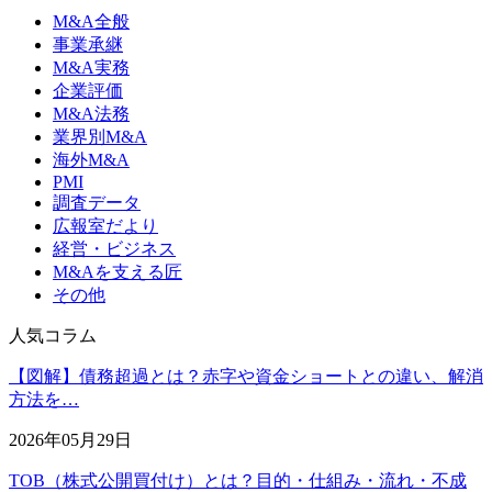
M&A全般
事業承継
M&A実務
企業評価
M&A法務
業界別M&A
海外M&A
PMI
調査データ
広報室だより
経営・ビジネス
M&Aを支える匠
その他
人気コラム
【図解】債務超過とは？赤字や資金ショートとの違い、解消
方法を…
2026年05月29日
TOB（株式公開買付け）とは？目的・仕組み・流れ・不成