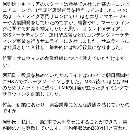
阿部氏：キャリアのスタートは新卒で入社した某大手コンビ
ニチェーンで、1年ほど店舗運営を担当していました。その
次は、ヘアメイク専門サロンにて6年ほどエリアマネージャ
ーや店舗開発をしていたのですが、経営やIT、マーケティン
グに関する知識を補完したいと思い、オウンドメディア、
SNSマーケティング、運用型広告などのコンテンツマーケテ
ィング事業を行うサムライトに入社しました。サムライトに
は社員として入社し、最終的には執行役員になりました。
竹葉：サロウィンの創業経緯について教えていただけます
か。
阿部氏：役員を務めていたサムライトは2016年に朝日新聞社
にM&Aでグループジョインしました。M&A後2年ほどはPMI
のためサムライトに残り、PMIの目途が立ったタイミングで
サロウィンを創業しました。
竹葉：創業にあたり、美容業界にどんな課題を感じていたの
ですか。
阿部氏：私は、「腕1本で人を幸せにすることができる」美
容師の方を尊敬しています。平均年収は約280万円と言われ