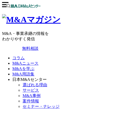
M&A・事業承継の情報を
わかりやすく発信
無料相談
コラム
M&Aニュース
M&Aを学ぶ
M&A用語集
日本M&Aセンター
選ばれる理由
サービス
M&A事例
案件情報
セミナー・ナレッジ