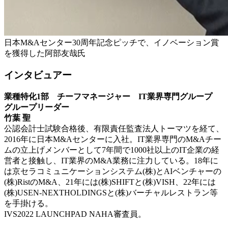
日本M&Aセンター30周年記念ピッチで、イノベーション賞
を獲得した阿部友哉氏
インタビュアー
業種特化1部 チーフマネージャー IT業界専門グループ
グループリーダー
竹葉 聖
公認会計士試験合格後、有限責任監査法人トーマツを経て、
2016年に日本M&Aセンターに入社。IT業界専門のM&Aチー
ムの立上げメンバーとして7年間で1000社以上のIT企業の経
営者と接触し、IT業界のM&A業務に注力している。18年に
は京セラコミュニケーションシステム(株)とAIベンチャーの
(株)RistのM&A、21年には(株)SHIFTと(株)VISH、22年には
(株)USEN-NEXTHOLDINGSと(株)バーチャルレストラン等
を手掛ける。
IVS2022 LAUNCHPAD NAHA審査員。