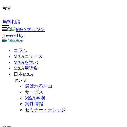
検索
無料相談
powered by
コラム
M&A
ニュース
M&Aを
学ぶ
M&A
用語集
日本M&A
センター
選ばれる理由
サービス
M&A事例
案件情報
セミナー・ナレッジ