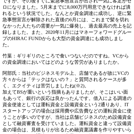
ですが、その後すぐに緊急事態宣言が出され一気に客足がゼ
ロになりました。5月末までに8,000万円用意できなければ潰
れるという状況でした。なんとか資金調達に成功し、逆に緊
急事態宣言が解除された直後の6月には、これまで髪を切れ
なかった人たちの需要が一気に爆発し、過去最高の売上を記
録しました。また、2020年11月にはマネーフォワードグルー
プのHIRAC FUNDからも大型の資金調達にも成功しまし
た。
竹葉：ギリギリのところで食いつないだのですね。VCから
の資金調達においてはどのような苦労がありましたか。
阿部氏：当社のビジネスモデル上、店舗であるが故にVCの
方々からは「テックはないの？」と質問されるケースが多
く、エクイティは苦労しましたね(※2)。
加えてBSが重いという指摘もありましたが、そこはいい面
もあって、銀行の反応は良かったんです。借入による調達の
資金使途としては運転資金と設備資金という2通りあり、IT
スタートアップの場合は採用費や広告費などの運転資金に使
うことが多いのですが、当社は店舗ビジネスのため設備資金
として融資審査を受けていました。運転資金と違って設備資
金の場合は、見積もりが出るため融資稟議書を作りやすいら