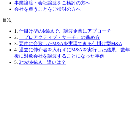
事業譲渡・会社譲渡をご検討の方へ
会社を買うことをご検討の方へ
⽬次
1.
仕掛け型のM&Aで、譲渡企業にアプローチ
2.
「プロアクティブ・サーチ」の進め方
3.
要件に合致したM&Aを実現できる仕掛け型M&A
4.
過去に仲介者を入れずにM&Aを実行した結果、数年
後に対象会社を譲渡することになった事例
5.
2つのM&A、違いは？