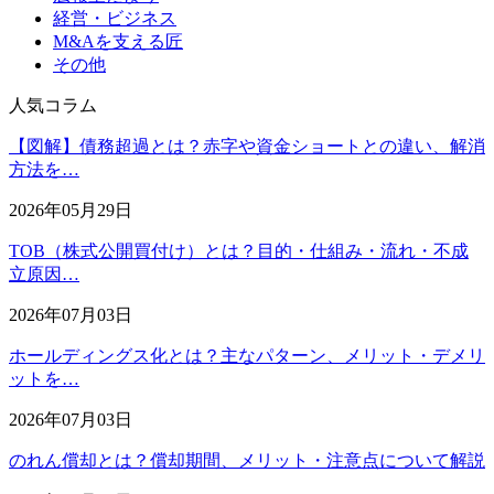
経営・ビジネス
M&Aを支える匠
その他
人気コラム
【図解】債務超過とは？赤字や資金ショートとの違い、解消
方法を…
2026年05月29日
TOB（株式公開買付け）とは？目的・仕組み・流れ・不成
立原因…
2026年07月03日
ホールディングス化とは？主なパターン、メリット・デメリ
ットを…
2026年07月03日
のれん償却とは？償却期間、メリット・注意点について解説