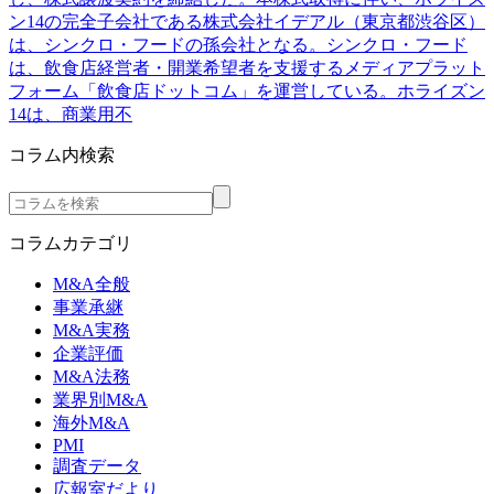
ン14の完全子会社である株式会社イデアル（東京都渋谷区）
は、シンクロ・フードの孫会社となる。シンクロ・フード
は、飲食店経営者・開業希望者を支援するメディアプラット
フォーム「飲食店ドットコム」を運営している。ホライズン
14は、商業用不
コラム内検索
コラムカテゴリ
M&A全般
事業承継
M&A実務
企業評価
M&A法務
業界別M&A
海外M&A
PMI
調査データ
広報室だより