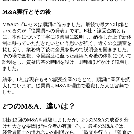
M&A実行とその後
M&Aのプロセスは順調に進みました。最後で最大の山場と
いえるのが「従業員への発表」です。K社・譲受企業とも
に、本件について丁寧に従業員に説明し、納得した上で新体
制に移っていただきたいという思いが強く、近くの会議室を
貸し切り、業務終了後に全員を集めて説明会を開きました。
その場で直接、今回譲渡に至った経緯と今後の体制について
説明をし、質疑応答の時間を設け、1時間ほどかけて説明し
ました。
結果、L社は現在もその譲受企業のもとで、順調に業容を拡
大しています。従業員もM&Aを理由で退職した人は皆無で
した。
2つのM&A、違いは？
L社は2回のM&Aを経験しましたが、2つのM&Aの成否を分
けた大きな要因は“仲介者の有無”です。最初のM&Aでは、
経営者同士の慣れ合いの関係から、「監査を行う」「監査の