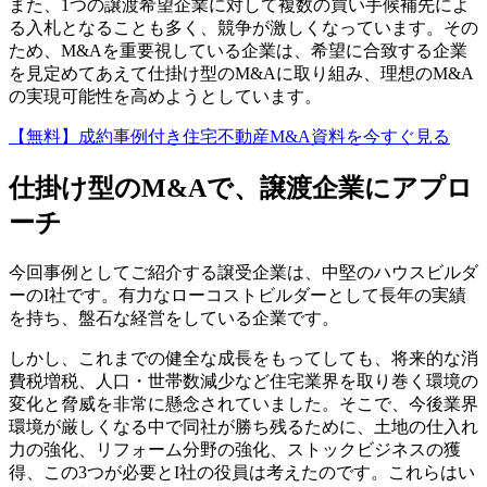
また、1つの譲渡希望企業に対して複数の買い手候補先によ
る入札となることも多く、競争が激しくなっています。その
ため、M&Aを重要視している企業は、希望に合致する企業
を見定めてあえて仕掛け型のM&Aに取り組み、理想のM&A
の実現可能性を高めようとしています。
【無料】成約事例付き住宅不動産M&A資料を今すぐ見る
仕掛け型のM&Aで、譲渡企業にアプロ
ーチ
今回事例としてご紹介する譲受企業は、中堅のハウスビルダ
ーのI社です。有力なローコストビルダーとして長年の実績
を持ち、盤石な経営をしている企業です。
しかし、これまでの健全な成長をもってしても、将来的な消
費税増税、人口・世帯数減少など住宅業界を取り巻く環境の
変化と脅威を非常に懸念されていました。そこで、今後業界
環境が厳しくなる中で同社が勝ち残るために、土地の仕入れ
力の強化、リフォーム分野の強化、ストックビジネスの獲
得、この3つが必要とI社の役員は考えたのです。これらはい