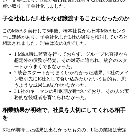
買い取り、子会社化しました。
子会社化したL社をなぜ譲渡することになったのか
このM&Aを実行して5年後、橋本社長から日本M&Aセンタ
ーに連絡があり、子会社化したL社の譲渡を検討していると
相談されました。理由は次の3点でした。
1.M&A時に監査を行っておらず、グループ化直後から
想定外の債務が発覚。その対応に追われ、統合のスタ
ートがうまくできなかった。
2.統合スタートがうまくいかなかった結果、L社のメイ
ン取引先にK社として食い込みたいという目的も、思
うような成果に結び付かなかった。
3.L社のキーマンの引退期が近づいており、その人の実
務的な後継者を育てられなかった。
相乗効果が明確で、社員を大切にしてくれる相手
を
K社が期待した結果は出なかったものの、L社の業績は安定