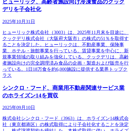
ヒューリック、高齢者施設向け冷凍食品のクック
デリを子会社化
2025年10月31日
ヒューリック株式会社（3003）は、2025年11月末を目途に、
クックデリ株式会社（大阪府大阪市）の株式の51％を取得す
ることを決定した。ヒューリックは、不動産事業、保険事
業、ホテル・旅館事業を行っている。賃貸事業を中心に、新
規事業領域の取り組みを強化している。クックデリは、高齢
者施設向けの完全調理済み食品の企画・製造および販売を行
っている。1日18万食を約6,000施設に提供する業界トップク
ラス
シンクロ・フード、商業用不動産関連サービス業
のホライズン14を買収
2025年09月10日
株式会社シンクロ・フード（3963）は、ホライズン14株式会
社（東京都港区）の株式取得により子会社化することを決定
し、株式譲渡契約を締結した。本株式取得に伴い、ホライズ