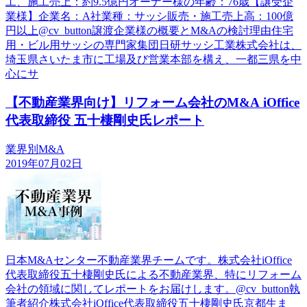
工、施工売上：約9.5億円オーナー様の年齢：76歳【譲受企
業様】企業名：A社業種：サッシ販売・施工売上高：100億
円以上@cv_button譲渡企業様の概要とM&Aの検討理由住宅
用・ビル用サッシの専門家集団日研サッシ工業株式会社は、
埼玉県さいたま市に工場及び営業本部を構え、一都三県を中
心にサ
【不動産業界向け】リフォーム会社のM&A iOffice
代表取締役 五十棲剛史氏レポート
業界別M&A
2019年07月02日
日本M&Aセンター不動産業界チームです。株式会社iOffice
代表取締役五十棲剛史氏による不動産業界、特にリフォーム
会社の領域に関してレポートをお届けします。@cv_button執
筆者紹介株式会社iOffice代表取締役五十棲剛史氏京都生ま