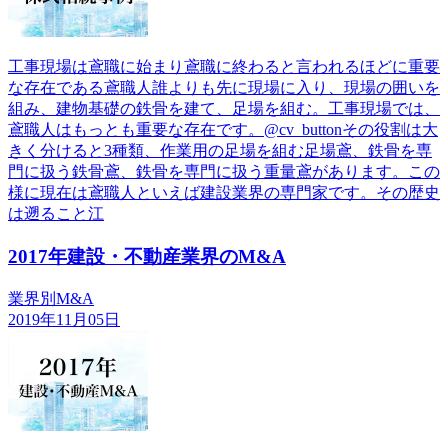
工事現場は鳶職に始まり鳶職に終わると言われるほどに重要
な存在である鳶職人誰よりも先に現場に入り、現場の囲いを
組み、建物基礎の鉄骨を建て、足場を組む。工事現場では、
鳶職人はもっとも重要な存在です。@cv_buttonその役割は大
きく分けると3種類、作業用の足場を組む足場鳶、鉄骨を専
門に扱う鉄骨鳶、鉄骨を専門に扱う重量鳶があります。この
様に現在は鳶職人といえば建設業界の専門家です。その歴史
は遡ること江
2017年建設・不動産業界のM&A
業界別M&A
2019年11月05日