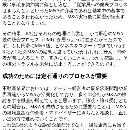
検出事項を契約書に落とし込む」「従業員への発表プロセス
はきちんと」といったM&A仲介者であれば基本中の基本で
あることを行わなかったため、M&A実行後に問題が続出す
ることとなりました。
その結果、K社はそれらの処理に苦労し、かつ肝心のM&A
後の統合プロセス（PMI）が思うように進まなかったので
す。もし円滑にM&A後、ビジネスをスタートできていれば
K社とL社のM&Aの結果も違っていたかもしれません。仲介
者が間に入ることで、聞きにくいこともしっかり確認し、そ
の後のトラブルを未然に防止することができるのです。
成功のためには定石通りのプロセスが重要
不動産業界においては、オーナー経営者の事業承継問題や業
界再編からM&Aが活発化しており、多くの会社がM&Aの検
討をする機会が増えてくると思います。譲渡・譲り受けどち
らの場合も、M&Aを成功させるために重要なことは、M&A
の経験豊富な仲介者・アドバイザーにきちんと相談し、正し
い進め方で進めていくことです。
これはL社のような譲受企業だけでなく、譲渡企業にも当て