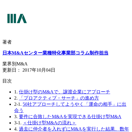
著者
日本M&Aセンター業種特化事業部コラム制作担当
業界別M&A
更新日：
2017年10月04日
⽬次
1.
仕掛け型のM&Aで、譲渡企業にアプローチ
2.
「プロアクティブ・サーチ」の進め方
2-1.
50社アプローチしてようやく「運命の相手」に出
会う
3.
要件に合致したM&Aを実現できる仕掛け型M&A
3-1.
＜仕掛け型M&Aの流れ＞
4.
過去に仲介者を入れずにM&Aを実行した結果、数年