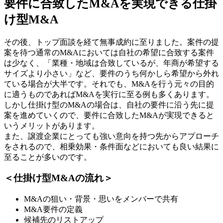
要件に合致したM&Aを実現できる仕掛
け型M&A
その後、トップ面談を経て無事成約に至りました。案件の提
案を待つ通常のM&Aにおいては自社の希望に合致する案件
は少なく、「業種・地域は合致しているが、年商が希望する
サイズより小さい」など、要件のうち何かしら希望から外れ
ている場合が大半です。それでも、M&Aを行う元々の目的
に適うものであればM&Aを実行に至る例も多くあります。
しかし仕掛け型のM&Aの場合は、自社の要件に沿う先に提
案を進めていくので、要件に合致したM&Aが実現できると
いうメリットがあります。
また、譲渡企業にとっても強い意向を持つ先からアプローチ
をされるので、相乗効果・条件面などにおいても良い結果に
至ることが多いのです。
＜仕掛け型M&Aの流れ＞
M&Aの狙い・背景・思いをメンバーで共有
M&A要件の定義
候補先のリストアップ