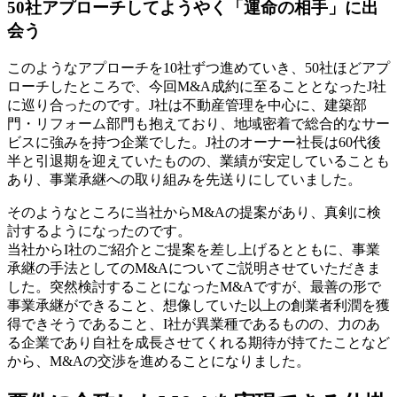
50社アプローチしてようやく「運命の相手」に出
会う
このようなアプローチを10社ずつ進めていき、50社ほどアプ
ローチしたところで、今回M&A成約に至ることとなったJ社
に巡り合ったのです。J社は不動産管理を中心に、建築部
門・リフォーム部門も抱えており、地域密着で総合的なサー
ビスに強みを持つ企業でした。J社のオーナー社長は60代後
半と引退期を迎えていたものの、業績が安定していることも
あり、事業承継への取り組みを先送りにしていました。
そのようなところに当社からM&Aの提案があり、真剣に検
討するようになったのです。
当社からI社のご紹介とご提案を差し上げるとともに、事業
承継の手法としてのM&Aについてご説明させていただきま
した。突然検討することになったM&Aですが、最善の形で
事業承継ができること、想像していた以上の創業者利潤を獲
得できそうであること、I社が異業種であるものの、力のあ
る企業であり自社を成長させてくれる期待が持てたことなど
から、M&Aの交渉を進めることになりました。