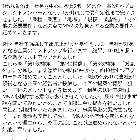
I社の場合は、社長を中心に役員2名、経営企画室2名がプロ
ジェクトメンバーとなり、1か月ほどで要件定義まで完了さ
せました。「業種・業態」「地域」「規模・収益性」「その
他の必要要件」などの点でM&Aの対象とする企業の要件を
定めていきます。
I社と当社で協議して出来上がった要件を元に、当社が対象
となる企業のリストアップを行います。結果、100社を超え
る企業がリストアップされました。
これらを「第1候補群」「第2候補群」「第3候補群」「対象
外」に分類し、まずは第1候補群の中から、約10社ずつアプ
ローチを始めていくこととしました。I社の代わりに当社が
候補となる企業の経営者に接触し、今回の提案の背景・狙
い・両社のメリットなどを伝えます。最初の10社中8社は、
M&Aを検討する意向がありませんでしたが、残り2社はまず
話を聞いてみたいとのことで面談に至り提案を行いました。
両社とも検討をいただきましたが、事業承継の緊急性もな
く、また業績も安定しており、M&Aの必然性を感じられな
いという理由から、今回の話はこれ以上進められないという
結論に至りました。