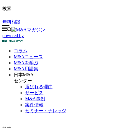
検索
無料相談
powered by
コラム
M&A
ニュース
M&Aを
学ぶ
M&A
用語集
日本M&A
センター
選ばれる理由
サービス
M&A事例
案件情報
セミナー・ナレッジ