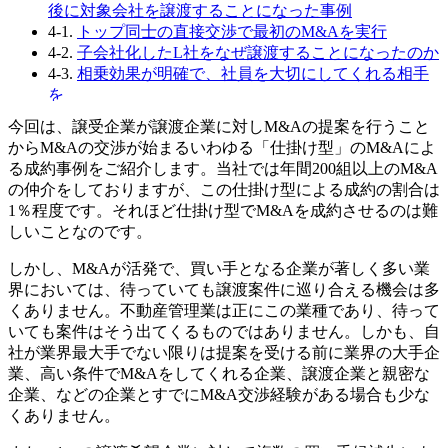
後に対象会社を譲渡することになった事例
4-1.
トップ同士の直接交渉で最初のM&Aを実行
4-2.
子会社化したL社をなぜ譲渡することになったのか
4-3.
相乗効果が明確で、社員を大切にしてくれる相手
を
4-4.
M&A実行とその後
今回は、譲受企業が譲渡企業に対しM&Aの提案を行うこと
5.
2つのM&A、違いは？
からM&Aの交渉が始まるいわゆる「仕掛け型」のM&Aによ
5-1.
成功のためには定石通りのプロセスが重要
る成約事例をご紹介します。当社では年間200組以上のM&A
5-2.
著者
の仲介をしておりますが、この仕掛け型による成約の割合は
1％程度です。それほど仕掛け型でM&Aを成約させるのは難
しいことなのです。
しかし、M&Aが活発で、買い手となる企業が著しく多い業
界においては、待っていても譲渡案件に巡り合える機会は多
くありません。不動産管理業は正にこの業種であり、待って
いても案件はそう出てくるものではありません。しかも、自
社が業界最大手でない限りは提案を受ける前に業界の大手企
業、高い条件でM&Aをしてくれる企業、譲渡企業と親密な
企業、などの企業とすでにM&A交渉経験がある場合も少な
くありません。