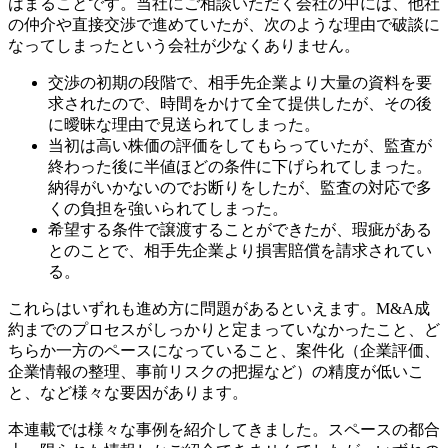
はまることです。当社にご相談いただく会社の中には、他社
の仲介や直接交渉で進めていたが、次のような理由で破談に
なってしまったという会社が少なくありません。
交渉の初期の段階で、相手先企業より大量の資料を要
求されたので、時間をかけて全て提供したが、その後
に曖昧な理由で見送られてしまった。
当初は高い株価の評価をしてもらっていたが、監査が
終わった後に半値ほどの条件に下げられてしまった。
納得がいかないのでお断りをしたが、監査の対応で多
くの負担を強いられてしまった。
希望する条件で譲渡することができたが、瑕疵がある
とのことで、相手先企業より損害賠償を請求されてい
る。
これらはいずれも進め方に問題があるといえます。M&A成
約までのプロセスがしっかりと定まっていなかったこと、ど
ちらか一方のペースになっていること、案件化（企業評価、
企業情報の整理、事前リスクの把握など）の精度が低いこ
と、など様々な要因があります。
本連載では様々な事例を紹介してきました。スペースの都合