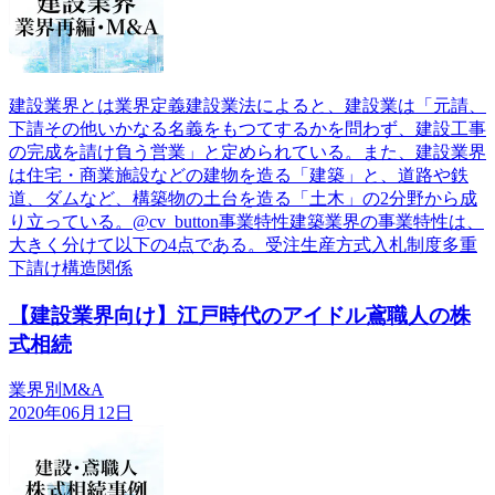
建設業界とは業界定義建設業法によると、建設業は「元請、
下請その他いかなる名義をもつてするかを問わず、建設工事
の完成を請け負う営業」と定められている。また、建設業界
は住宅・商業施設などの建物を造る「建築」と、道路や鉄
道、ダムなど、構築物の土台を造る「土木」の2分野から成
り立っている。@cv_button事業特性建築業界の事業特性は、
大きく分けて以下の4点である。受注生産方式入札制度多重
下請け構造関係
【建設業界向け】江戸時代のアイドル鳶職人の株
式相続
業界別M&A
2020年06月12日