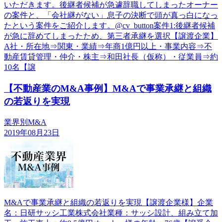
いただきます。後継者候補が急遽辞職してしまったオーナー
の案件と、「会社継がない」息子の決断で頭が真っ白になっ
たという案件をご紹介します。@cv_button案件1:後継者候補
が急に辞めてしまったため、第三者承継を選択【譲渡企業】
A社・所在地⇒関東・業績⇒年商1億円以上・事業内容⇒不
動産賃貸管理・仲介・株主⇒和田社長（仮称）・従業員⇒約
10名【譲
【不動産業のM&A事例】M&Aで事業承継と組織
の若返りを実現
業界別M&A
2019年08月23日
M&Aで事業承継と組織の若返りを実現【譲渡企業様】企業
名：日研サッシ工業株式会社業種：サッシ設計、組み立て加