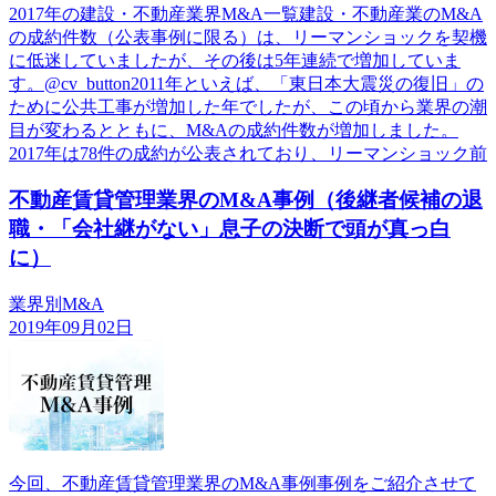
2017年の建設・不動産業界M&A一覧建設・不動産業のM&A
の成約件数（公表事例に限る）は、リーマンショックを契機
に低迷していましたが、その後は5年連続で増加していま
す。@cv_button2011年といえば、「東日本大震災の復旧」の
ために公共工事が増加した年でしたが、この頃から業界の潮
目が変わるとともに、M&Aの成約件数が増加しました。
2017年は78件の成約が公表されており、リーマンショック前
不動産賃貸管理業界のM&A事例（後継者候補の退
職・「会社継がない」息子の決断で頭が真っ白
に）
業界別M&A
2019年09月02日
今回、不動産賃貸管理業界のM&A事例事例をご紹介させて