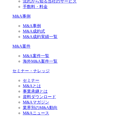
流れから知る当社のサービス
手数料・料金
M&A事例
M&A事例
M&A成約式
M&A成約実績一覧
M&A案件
M&A案件一覧
海外M&A案件一覧
セミナー・ナレッジ
セミナー
M&Aとは
事業承継とは
資料ダウンロード
M&Aマガジン
業界別のM&A動向
M&Aニュース