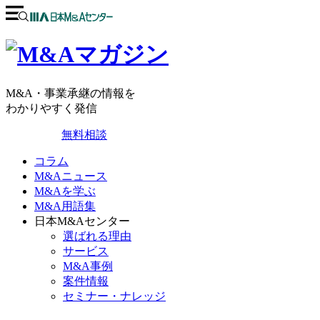
M&A・事業承継の情報を
わかりやすく発信
無料相談
コラム
M&Aニュース
M&Aを学ぶ
M&A用語集
日本M&Aセンター
選ばれる理由
サービス
M&A事例
案件情報
セミナー・ナレッジ