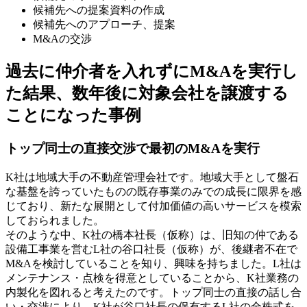
候補先への提案資料の作成
候補先へのアプローチ、提案
M&Aの交渉
過去に仲介者を入れずにM&Aを実行し
た結果、数年後に対象会社を譲渡する
ことになった事例
トップ同士の直接交渉で最初のM&Aを実行
K社は地域大手の不動産管理会社です。地域大手として盤石
な基盤を誇っていたものの既存事業のみでの成長に限界を感
じており、新たな展開として付加価値の高いサービスを模索
しておられました。
そのような中、K社の橋本社長（仮称）は、旧知の仲である
設備工事業を営むL社の谷口社長（仮称）が、後継者不在で
M&Aを検討していることを知り、興味を持ちました。L社は
メンテナンス・点検を得意としていることから、K社業務の
内製化を図れると考えたのです。トップ同士の直接の話し合
い・交渉により、K社が谷口社長の保有するL社の全株式を