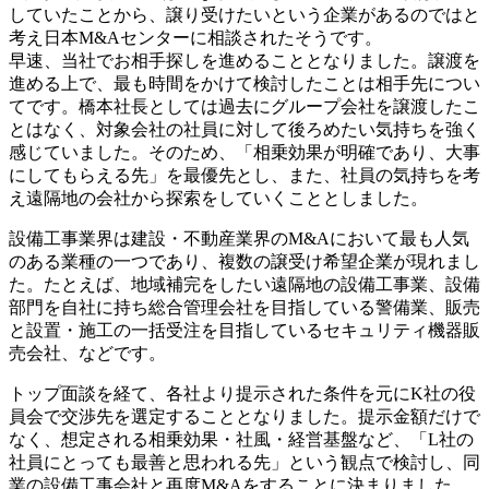
していたことから、譲り受けたいという企業があるのではと
考え日本M&Aセンターに相談されたそうです。
早速、当社でお相手探しを進めることとなりました。譲渡を
進める上で、最も時間をかけて検討したことは相手先につい
てです。橋本社長としては過去にグループ会社を譲渡したこ
とはなく、対象会社の社員に対して後ろめたい気持ちを強く
感じていました。そのため、「相乗効果が明確であり、大事
にしてもらえる先」を最優先とし、また、社員の気持ちを考
え遠隔地の会社から探索をしていくこととしました。
設備工事業界は建設・不動産業界のM&Aにおいて最も人気
のある業種の一つであり、複数の譲受け希望企業が現れまし
た。たとえば、地域補完をしたい遠隔地の設備工事業、設備
部門を自社に持ち総合管理会社を目指している警備業、販売
と設置・施工の一括受注を目指しているセキュリティ機器販
売会社、などです。
トップ面談を経て、各社より提示された条件を元にK社の役
員会で交渉先を選定することとなりました。提示金額だけで
なく、想定される相乗効果・社風・経営基盤など、「L社の
社員にとっても最善と思われる先」という観点で検討し、同
業の設備工事会社と再度M&Aをすることに決まりました。