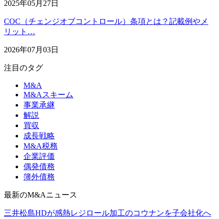
2025年05月27日
COC（チェンジオブコントロール）条項とは？記載例やメ
リット…
2026年07月03日
注目のタグ
M&A
M&Aスキーム
事業承継
解説
買収
成長戦略
M&A税務
企業評価
偶発債務
簿外債務
最新のM&Aニュース
三井松島HDが感熱レジロール加工のコウナンを子会社化へ