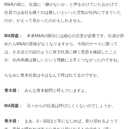
M&Aの前に、社員に「継がないか」と声をかけていたおかげで、
社員では会社を継ぐのは難しいといった空気が社内にできていた
のが、かえって良かったのかもしれません。
MA雨森：
本来M&Aの開示には細心の注意が必要です。社員が辞
めたらM&Aの意味がなくなりますから。今回のケースに限って
は、さきほどの話のように有力社員に継ぐ意思を確認したこと
が、社内承継は難しいという理解に上手くつながったのですね。
ちなみに青木社長は今はなんて呼ばれてるのですか。
青木様：
みんな青木顧問と呼んでいますよ。
MA雨森：
元々からの社員は呼びにくくないのでしょうか。
青木様：
まあ、2～3回ほど耳になじめば、割り切れるようで
す。意外と慣れればすぐに当たり前になるものですよ（笑）