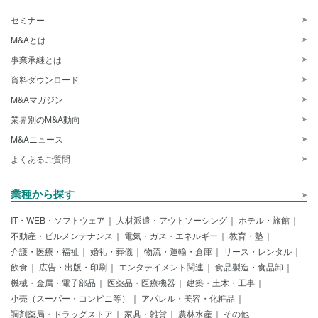
セミナー
M&Aとは
事業承継とは
資料ダウンロード
M&Aマガジン
業界別のM&A動向
M&Aニュース
よくあるご質問
業種から探す
IT・WEB・ソフトウェア
人材派遣・アウトソーシング
ホテル・旅館
不動産・ビルメンテナンス
電気・ガス・エネルギー
教育・塾
介護・医療・福祉
婚礼・葬儀
物流・運輸・倉庫
リース・レンタル
飲食
広告・出版・印刷
エンタテイメント関連
食品製造・食品卸
機械・金属・電子部品
医薬品・医療機器
建築・土木・工事
小売（スーパー・コンビニ等）
アパレル・美容・化粧品
調剤薬局・ドラッグストア
家具・雑貨
農林水産
その他