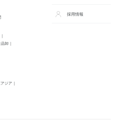
採用情報
問
食品卸
東アジア