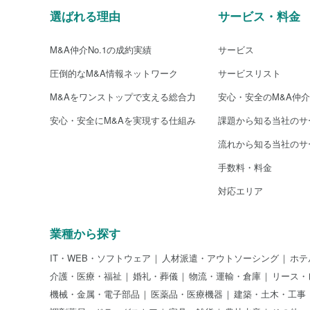
選ばれる理由
サービス・料金
M&A仲介No.1の成約実績
サービス
圧倒的なM&A情報ネットワーク
サービスリスト
M&Aをワンストップで支える総合力
安心・安全のM&A仲
安心・安全にM&Aを実現する仕組み
課題から知る当社のサ
流れから知る当社のサ
手数料・料金
対応エリア
業種から探す
IT・WEB・ソフトウェア
人材派遣・アウトソーシング
ホテ
介護・医療・福祉
婚礼・葬儀
物流・運輸・倉庫
リース・
機械・金属・電子部品
医薬品・医療機器
建築・土木・工事