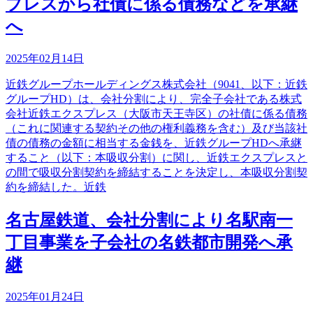
プレスから社債に係る債務などを承継
へ
2025年02月14日
近鉄グループホールディングス株式会社（9041、以下：近鉄
グループHD）は、会社分割により、完全子会社である株式
会社近鉄エクスプレス（大阪市天王寺区）の社債に係る債務
（これに関連する契約その他の権利義務を含む）及び当該社
債の債務の金額に相当する金銭を、近鉄グループHDへ承継
すること（以下：本吸収分割）に関し、近鉄エクスプレスと
の間で吸収分割契約を締結することを決定し、本吸収分割契
約を締結した。近鉄
名古屋鉄道、会社分割により名駅南一
丁目事業を子会社の名鉄都市開発へ承
継
2025年01月24日