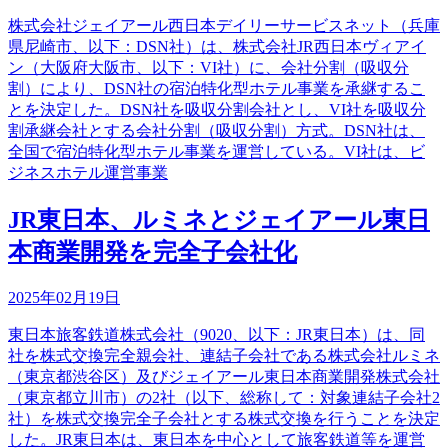
株式会社ジェイアール西日本デイリーサービスネット（兵庫
県尼崎市、以下：DSN社）は、株式会社JR西日本ヴィアイ
ン（大阪府大阪市、以下：VI社）に、会社分割（吸収分
割）により、DSN社の宿泊特化型ホテル事業を承継するこ
とを決定した。DSN社を吸収分割会社とし、VI社を吸収分
割承継会社とする会社分割（吸収分割）方式。DSN社は、
全国で宿泊特化型ホテル事業を運営している。VI社は、ビ
ジネスホテル運営事業
JR東日本、ルミネとジェイアール東日
本商業開発を完全子会社化
2025年02月19日
東日本旅客鉄道株式会社（9020、以下：JR東日本）は、同
社を株式交換完全親会社、連結子会社である株式会社ルミネ
（東京都渋谷区）及びジェイアール東日本商業開発株式会社
（東京都立川市）の2社（以下、総称して：対象連結子会社2
社）を株式交換完全子会社とする株式交換を行うことを決定
した。JR東日本は、東日本を中心として旅客鉄道等を運営