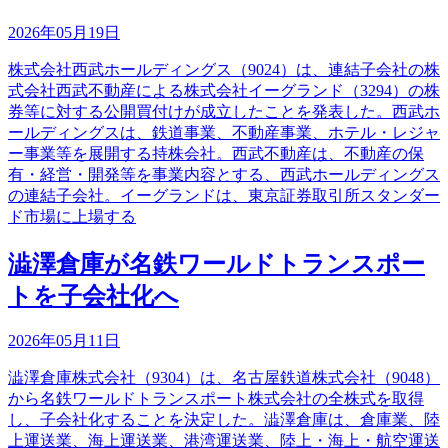
2026年05月19日
株式会社西武ホールディングス（9024）は、連結子会社の株
式会社西武不動産による株式会社イーグランド（3294）の株
券等に対する公開買付けが成立したことを発表した。西武ホ
ールディングスは、鉄道事業、不動産事業、ホテル・レジャ
ー事業等を展開する持株会社。西武不動産は、不動産の保
有・経営・開発等を事業内容とする、西武ホールディングス
の連結子会社。イーグランドは、東京証券取引所スタンダー
ド市場に上場する
澁澤倉庫が名鉄ワールドトランスポー
トを子会社化へ
2026年05月11日
澁澤倉庫株式会社（9304）は、名古屋鉄道株式会社（9048）
から名鉄ワールドトランスポート株式会社の全株式を取得
し、子会社化することを決定した。澁澤倉庫は、倉庫業、陸
上運送業、海上運送業、港湾運送業、陸上・海上・航空運送