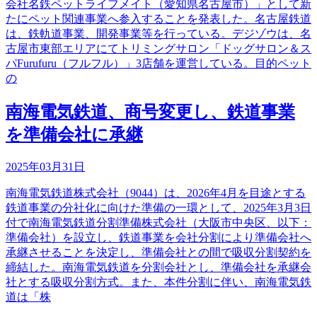
会社名鉄ペットライフメイト（愛知県名古屋市）」として新
たにペット関連事業へ参入することを発表した。名古屋鉄道
は、鉄軌道事業、開発事業等を行っている。デジゾウは、名
古屋市東部エリアにてトリミングサロン「ドッグサロン＆ス
パFurufuru（フルフル）」3店舗を運営している。目的ペット
の
南海電気鉄道、商号変更し、鉄道事業
を準備会社に承継
2025年03月31日
南海電気鉄道株式会社（9044）は、2026年4月を目途とする
鉄道事業の分社化に向けた準備の一環として、2025年3月3日
付で南海電気鉄道分割準備株式会社（大阪市中央区、以下：
準備会社）を設立し、鉄道事業を会社分割により準備会社へ
承継させることを決定し、準備会社との間で吸収分割契約を
締結した。南海電気鉄道を分割会社とし、準備会社を承継会
社とする吸収分割方式。また、本件分割に伴い、南海電気鉄
道は「株