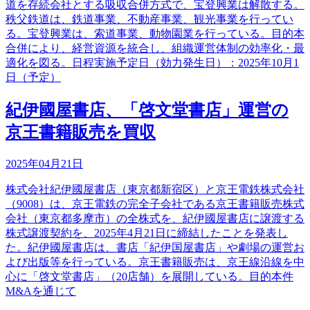
道を存続会社とする吸収合併方式で、宝登興業は解散する。
秩父鉄道は、鉄道事業、不動産事業、観光事業を行ってい
る。宝登興業は、索道事業、動物園業を行っている。目的本
合併により、経営資源を統合し、組織運営体制の効率化・最
適化を図る。日程実施予定日（効力発生日）：2025年10月1
日（予定）
紀伊國屋書店、「啓文堂書店」運営の
京王書籍販売を買収
2025年04月21日
株式会社紀伊國屋書店（東京都新宿区）と京王電鉄株式会社
（9008）は、京王電鉄の完全子会社である京王書籍販売株式
会社（東京都多摩市）の全株式を、紀伊國屋書店に譲渡する
株式譲渡契約を、2025年4月21日に締結したことを発表し
た。紀伊國屋書店は、書店「紀伊国屋書店」や劇場の運営お
よび出版等を行っている。京王書籍販売は、京王線沿線を中
心に「啓文堂書店」（20店舗）を展開している。目的本件
M&Aを通じて