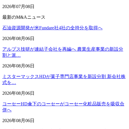
2026年07月08日
最新のM&Aニュース
石油資源開発が米Fundare社4社の全持分を取得へ
2026年08月06日
アルプス技研が連結子会社を再編へ 農業生産事業の新設分
割と派…
2026年08月06日
ミスターマックスHDが菓子専門店事業を新設分割 新会社株
式を…
2026年08月06日
コーセーHD傘下のコーセーがコーセー化粧品販売を吸収合
併へ
2026年08月06日