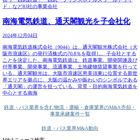
ド」など83社の事業会社
南海電気鉄道、通天閣観光を子会社化
2024年12月04日
南海電気鉄道株式会社（9044）は、通天閣観光株式会社（大
阪市浪速区）の発行済株式の70.8％を取得し、子会社とする
ことを決定した。南海電気鉄道は、鉄道事業、開発関連及び
付帯事業、開発事業、流通事業、土地建物賃貸事業を行って
いる。通天閣観光は、大阪市浪速区恵美須東に位置する新世
界エリアを拠点に、大阪の温かみや賑わいのシンボルである
「通天閣」の運営を担っている。背景・目的南海電気鉄道を
中心とする南海
鉄道・バス業界を含む物流・運輸・倉庫業界のM&A売却・
事業承継案件一覧
鉄道・バス業界M&A動向
M&Aニュース検索