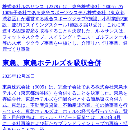
株式会社ルネサンス（2378）は、東急株式会社（9005）の
100%子会社である東急スポーツシステム株式会社（東京都
渋谷区）が運営する総合スポーツクラブ5施設、小型業態2施
設、並びにスイミングスクール1施設を譲り受け、これに関
連する固定資産を取得することを決定した。ルネサンスは、
フィットネスクラブ、スイミング・テニス・ゴルフスクール
等のスポーツクラブ事業を中核とし、介護リハビリ事業、健
康づくり事業
東急、東急ホテルズを吸収合併
2025年12月26日
東急株式会社（9005）は、完全子会社である株式会社東急ホ
テルズ（東京都渋谷区）を合併することを決定した。東急を
存続会社、東急ホテルズを消滅会社とする簡易吸収合併方
式。東急は、不動産賃貸業、不動産販売業、その他事業を行
っている。東急ホテルズは、ホテルの経営を行っている。背
景・目的東急は、ホテル・リゾート事業では、2023年4月
に、会社再編および新たなブランドラインナップの再編・拡
充を行うことで、経