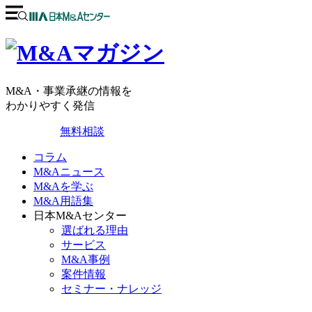
M&A・事業承継の情報を
わかりやすく発信
無料相談
コラム
M&Aニュース
M&Aを学ぶ
M&A用語集
日本M&Aセンター
選ばれる理由
サービス
M&A事例
案件情報
セミナー・ナレッジ