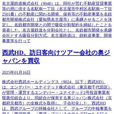
名古屋鉄道株式会社（9048）は、同社が営む不動産賃貸事業
等の用に供する名駅南一丁目（名古屋市中村区名駅南一丁目
2501番）の不動産に関わる開発、保有等の不動産事業を名鉄
都市開発株式会社（愛知県名古屋市）に承継させることを決
定し、名鉄都市開発との間で吸収分割契約を締結したことを
発表した。名古屋鉄道を分割会社とし、名鉄都市開発を承継
会社とする吸収分割方式。名古屋鉄道は、鉄軌道事業、開発
事業等を行って
西武HD、訪日客向けツアー会社の奥ジ
ャパンを買収
2025年01月16日
株式会社西武ホールディングス（9024、以下：西武HD）
は、エンデバー・ユナイテッド株式会社（東京都千代田区）
が管理・運営するエンデバー・ユナイテッド2号投資事業有
限責任組合より、同組合が保有する奥ジャパン株式会社（京
都府京都市）の全株式を取得し、子会社化した。西武HD
は、西武グループの持株会社として、グループの中核事業を
担う「西武鉄道」「西武・プリンスホテルズワールドワイ