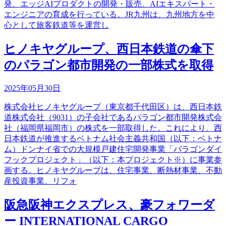
発、エッジAIプロダクトの開発・販売、AIエキスパート・
エンジニアの育成を行っている。JR九州は、九州地方を中
心として旅客鉄道等を運営し
ヒノキヤグループ、西日本鉄道の傘下
のパラゴン都市開発の一部株式を取得
2025年05月30日
株式会社ヒノキヤグループ（東京都千代田区）は、西日本鉄
道株式会社（9031）の子会社であるパラゴン都市開発株式会
社（福岡県福岡市）の株式を一部取得した。これにより、西
日本鉄道が推進するベトナム社会主義共和国（以下：ベトナ
ム）ドンナイ省での大規模戸建住宅開発事業「パラゴンダイ
フックプロジェクト」（以下：本プロジェクト※）に事業参
画する。ヒノキヤグループは、住宅事業、断熱材事業、不動
産投資事業、リフォ
阪急阪神エクスプレス、豪フォワーダ
ー INTERNATIONAL CARGO