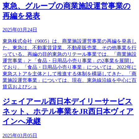
東急、グループの商業施設運営事業の
再編を発表
2025年03月24日
東急株式会社（9005）は、商業施設運営事業の再編を発表し
た。東急は、不動案賃貸業、不動産販売業、その他事業を行
っている。再編の目的東急のリテール事業では、「商業施設
運営事業」と「食品・日用品小売り事業」の2事業を展開し
ており、「食品・日用品小売り事業」については、2022年に
東急ストアを主体として推進する体制を構築してきた。「商
業施設運営事業」については、現在、東急線沿線を中心に百
貨店およびショ
ジェイアール西日本デイリーサービス
ネット、ホテル事業をJR西日本ヴィア
インへ承継
2025年03月05日