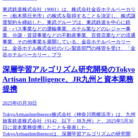
東武鉄道株式会社（9001）は、株式会社金谷ホテルベーカリ
ー（栃木県日光市）の株式を取得することを決定し、株式譲
渡契約を締結した。東武グループは、東武鉄道を中心に鉄
道・バス事業などの運輸事業、ホテル業などのレジャー事
業、分譲・賃貸事業などの不動産事業、百貨店業などの流通
事業、その他事業を展開している。金谷ホテルベーカリー
は、金谷ホテル株式会社のパン製造部門の移管を受け、「金
谷ホテルベーカリー」ブラ
深層学習アルゴリズム研究開発のTokyo
Artisan Intelligence、JR九州と資本業務
提携
2025年05月30日
TokyoArtisanIntelligence株式会社（神奈川県横浜市）は、九州
旅客鉄道株式会社（9142、以下：JR九州）と、2025年5月30
日に資本業務提携したことを発表した。
TokyoArtisanIntelligenceは、深層学習アルゴリズムの研究開