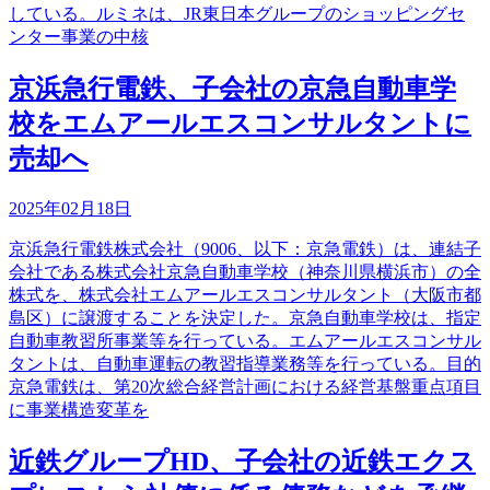
している。ルミネは、JR東日本グループのショッピングセ
ンター事業の中核
京浜急行電鉄、子会社の京急自動車学
校をエムアールエスコンサルタントに
売却へ
2025年02月18日
京浜急行電鉄株式会社（9006、以下：京急電鉄）は、連結子
会社である株式会社京急自動車学校（神奈川県横浜市）の全
株式を、株式会社エムアールエスコンサルタント（大阪市都
島区）に譲渡することを決定した。京急自動車学校は、指定
自動車教習所事業等を行っている。エムアールエスコンサル
タントは、自動車運転の教習指導業務等を行っている。目的
京急電鉄は、第20次総合経営計画における経営基盤重点項目
に事業構造変革を
近鉄グループHD、子会社の近鉄エクス