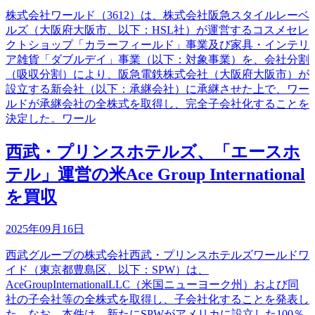
株式会社ワールド（3612）は、株式会社阪急スタイルレーベ
ルズ（大阪府大阪市、以下：HSL社）が運営するコスメセレ
クトショップ「カラーフィールド」事業及び家具・インテリ
ア雑貨「ダブルデイ」事業（以下：対象事業）を、会社分割
（吸収分割）により、阪急電鉄株式会社（大阪府大阪市）が
設立する新会社（以下：承継会社）に承継させた上で、ワー
ルドが承継会社の全株式を取得し、完全子会社化することを
決定した。ワール
西武・プリンスホテルズ、「エースホ
テル」運営の米Ace Group International
を買収
2025年09月16日
西武グループの株式会社西武・プリンスホテルズワールドワ
イド（東京都豊島区、以下：SPW）は、
AceGroupInternationalLLC（米国ニューヨーク州）および同
社の子会社等の全株式を取得し、子会社化することを発表し
た。なお、本件は、新たにSPWがアメリカに設立した100％