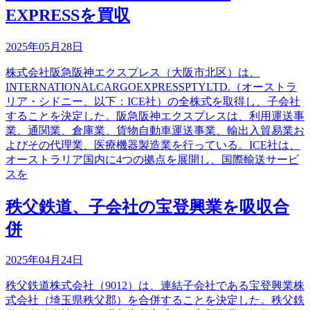
EXPRESSを買収
2025年05月28日
株式会社阪急阪神エクスプレス（大阪市北区）は、
INTERNATIONALCARGOEXPRESSPTYLTD.（オーストラ
リア・シドニー、以下：ICE社）の全株式を取得し、子会社
することを決定した。阪急阪神エクスプレスは、利用運送事
業、通関業、倉庫業、貨物自動車運送事業、輸出入貿易業お
よびその代理業、医療機器製造業を行っている。ICE社は、
オーストラリア国内に4つの拠点を展開し、国際輸送サービ
スを
秩父鉄道、子会社の宝登興業を吸収合
併
2025年04月24日
秩父鉄道株式会社（9012）は、連結子会社である宝登興業株
式会社（埼玉県秩父郡）を合併することを決定した。秩父鉄