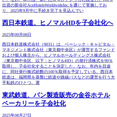
出資の新会社AceHotelsWorldwideInc.を通じて実施してお
り、2025年9月中に手続き完了を見込んでい
西日本鉄道、ヒノマルHDを子会社化へ
2025年09月08日
西日本鉄道株式会社（9031）は、ベーシック・キャピタル・
マネジメント株式会社（東京都中央区）が運営するファンド
および個人株主から、ヒノマルホールディングス株式会社
（東京都中央区、以下：ヒノマルHD）の発行済株式を99％
取得し、子会社化することを決定した。なお、年内を目途
に、同社発行株式総数の100％取得を予定している。西日本
鉄道は、福岡県を基盤に鉄道や路線バスなどの運営を行う大
手私鉄のひとつ。運
東武鉄道、パン製造販売の金谷ホテル
ベーカリーを子会社化
2025年08月27日