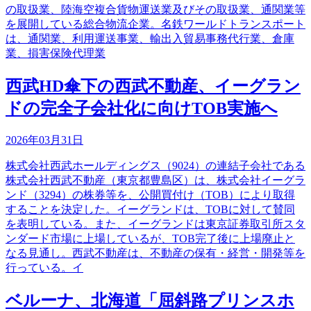
の取扱業、陸海空複合貨物運送業及びその取扱業、通関業等
を展開している総合物流企業。名鉄ワールドトランスポート
は、通関業、利用運送事業、輸出入貿易事務代行業、倉庫
業、損害保険代理業
西武HD傘下の西武不動産、イーグラン
ドの完全子会社化に向けTOB実施へ
2026年03月31日
株式会社西武ホールディングス（9024）の連結子会社である
株式会社西武不動産（東京都豊島区）は、株式会社イーグラ
ンド（3294）の株券等を、公開買付け（TOB）により取得
することを決定した。イーグランドは、TOBに対して賛同
を表明している。また、イーグランドは東京証券取引所スタ
ンダード市場に上場しているが、TOB完了後に上場廃止と
なる見通し。西武不動産は、不動産の保有・経営・開発等を
行っている。イ
ベルーナ、北海道「屈斜路プリンスホ