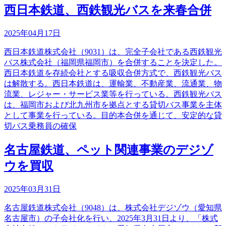
西日本鉄道、西鉄観光バスを来春合併
2025年04月17日
西日本鉄道株式会社（9031）は、完全子会社である西鉄観光
バス株式会社（福岡県福岡市）を合併することを決定した。
西日本鉄道を存続会社とする吸収合併方式で、西鉄観光バス
は解散する。西日本鉄道は、運輸業、不動産業、流通業、物
流業、レジャー・サービス業等を行っている。西鉄観光バス
は、福岡市および北九州市を拠点とする貸切バス事業を主体
として事業を行っている。目的本合併を通じて、安定的な貸
切バス乗務員の確保
名古屋鉄道、ペット関連事業のデジゾ
ウを買収
2025年03月31日
名古屋鉄道株式会社（9048）は、株式会社デジゾウ（愛知県
名古屋市）の子会社化を行い、2025年3月31日より、「株式