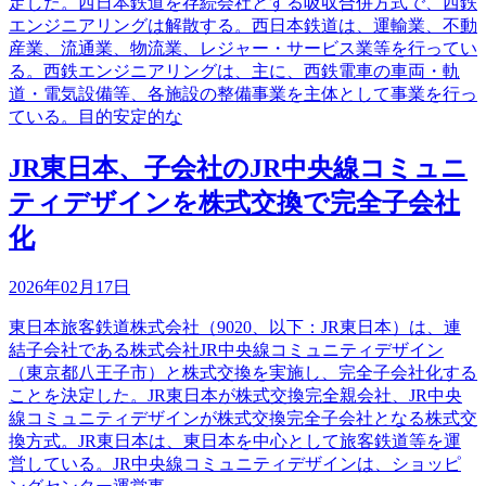
定した。西日本鉄道を存続会社とする吸収合併方式で、西鉄
エンジニアリングは解散する。西日本鉄道は、運輸業、不動
産業、流通業、物流業、レジャー・サービス業等を行ってい
る。西鉄エンジニアリングは、主に、西鉄電車の車両・軌
道・電気設備等、各施設の整備事業を主体として事業を行っ
ている。目的安定的な
JR東日本、子会社のJR中央線コミュニ
ティデザインを株式交換で完全子会社
化
2026年02月17日
東日本旅客鉄道株式会社（9020、以下：JR東日本）は、連
結子会社である株式会社JR中央線コミュニティデザイン
（東京都八王子市）と株式交換を実施し、完全子会社化する
ことを決定した。JR東日本が株式交換完全親会社、JR中央
線コミュニティデザインが株式交換完全子会社となる株式交
換方式。JR東日本は、東日本を中心として旅客鉄道等を運
営している。JR中央線コミュニティデザインは、ショッピ