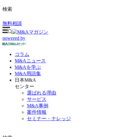
検索
無料相談
powered by
コラム
M&A
ニュース
M&Aを
学ぶ
M&A
用語集
日本M&A
センター
選ばれる理由
サービス
M&A事例
案件情報
セミナー・ナレッジ