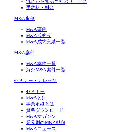
流れから知る当社のサービス
手数料・料金
M&A事例
M&A事例
M&A成約式
M&A成約実績一覧
M&A案件
M&A案件一覧
海外M&A案件一覧
セミナー・ナレッジ
セミナー
M&Aとは
事業承継とは
資料ダウンロード
M&Aマガジン
業界別のM&A動向
M&Aニュース