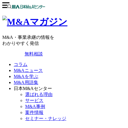
M&A・事業承継の情報を
わかりやすく発信
無料相談
コラム
M&Aニュース
M&Aを学ぶ
M&A用語集
日本M&Aセンター
選ばれる理由
サービス
M&A事例
案件情報
セミナー・ナレッジ