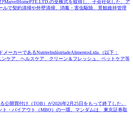
MarvelHomePTE.LTD.の全株式を取得し、子会社化した。ア
ガポールで契約清掃や外壁清掃、消毒・害虫駆除、景観維持管理
trireIndústriadeAlimentosLtda.（以下：
ミニンケア、ヘルスケア、クリーン＆フレッシュ、ペットケア等
公開買付け（TOB）が2026年2月25日をもって終了した。
ネジメント・バイアウト（MBO）の一環。マンダムは、東京証券取