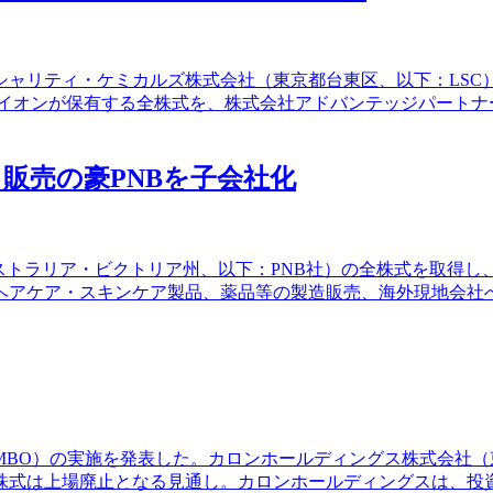
リティ・ケミカルズ株式会社（東京都台東区、以下：LSC）、およ
）のライオンが保有する全株式を、株式会社アドバンテッジパー
販売の豪PNBを子会社化
yLtd（オーストラリア・ビクトリア州、以下：PNB社）の全株式を取得
ヘアケア・スキンケア製品、薬品等の製造販売、海外現地会社へ
（MBO）の実施を発表した。カロンホールディングス株式会社
株式は上場廃止となる見通し。カロンホールディングスは、投資