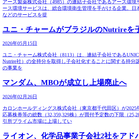
アース製薬株式会社（4985）の連結子会社であるアース環境サービス株
ース環境サービスは、総合環境衛生管理を手がける企業。日本国
などのサービスを提
ユニ・チャームがブラジルのNutrire
2026年05月15日
ユニ・チャーム株式会社（8113）は、連結子会社であるUNICHARMPE
Nutrire社）の全持分を取得し子会社化することに関す
の事業を
マンダム、MBOが成立し上場廃止へ
2026年02月26日
カロンホールディングス株式会社（東京都千代田区）が2025年
応募株券等の総数（32,359,329株）が買付予定数の下限（
引所プライム市場に上場してい
ライオン、化学品事業子会社2社をアド