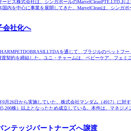
式会社は、シンガポールのMarvelCleanPTE.LTD.および
内を中心に事業を展開してきた。MarvelCleanは、シン
を子会社化へ
TDOBRASILLTDAを通じて、ブラジルのペットフードメーカーであるNu
る持分譲渡契約を締結した。ユニ・チャームは、ベビーケア、フェ
9月26日から実施していた、株式会社マンダム（4917）に対する
25,285,200株）以上となったため成立している。本件は、マ
バンテッジパートナーズへ譲渡