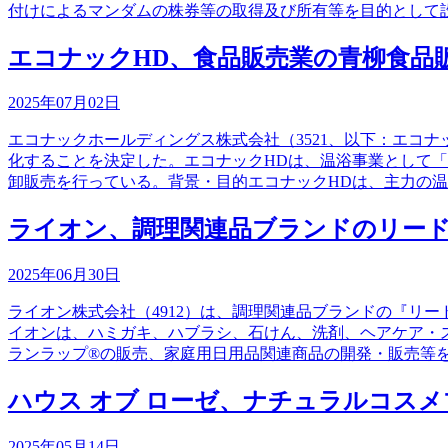
付けによるマンダムの株券等の取得及び所有等を目的として
エコナックHD、食品販売業の青柳食品
2025年07月02日
エコナックホールディングス株式会社（3521、以下：エコ
化することを決定した。エコナックHDは、温浴事業として
卸販売を行っている。背景・目的エコナックHDは、主力の
ライオン、調理関連品ブランドのリー
2025年06月30日
ライオン株式会社（4912）は、調理関連品ブランドの『リ
イオンは、ハミガキ、ハブラシ、石けん、洗剤、ヘアケア・
ランラップ®の販売、家庭用日用品関連商品の開発・販売等
ハウス オブ ローゼ、ナチュラルコスメブ
2025年05月14日