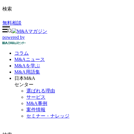
検索
無料相談
powered by
コラム
M&A
ニュース
M&Aを
学ぶ
M&A
用語集
日本M&A
センター
選ばれる理由
サービス
M&A事例
案件情報
セミナー・ナレッジ