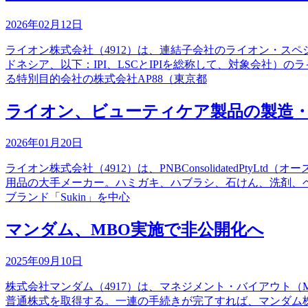
2026年02月12日
ライオン株式会社（4912）は、連結子会社のライオン・スペシャ
ドネシア、以下：IPI、LSCとIPIを総称して、対象会社
る特別目的会社の株式会社AP88（東京都
ライオン、ビューティケア製品の製造・
2026年01月20日
ライオン株式会社（4912）は、PNBConsolidatedPt
用品の大手メーカー。ハミガキ、ハブラシ、石けん、洗剤、
ブランド「Sukin」を中心
マンダム、MBO実施で非公開化へ
2025年09月10日
株式会社マンダム（4917）は、マネジメント・バイアウト
普通株式を取得する。一連の手続きが完了すれば、マンダム