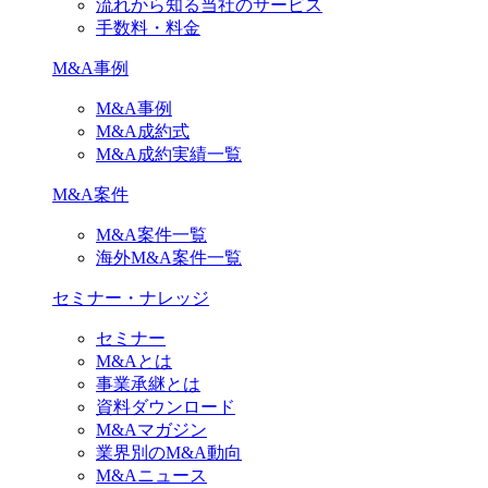
流れから知る当社のサービス
手数料・料金
M&A事例
M&A事例
M&A成約式
M&A成約実績一覧
M&A案件
M&A案件一覧
海外M&A案件一覧
セミナー・ナレッジ
セミナー
M&Aとは
事業承継とは
資料ダウンロード
M&Aマガジン
業界別のM&A動向
M&Aニュース