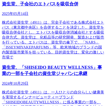
資生堂、子会社のエトバスを吸収合併
2025年05月14日
株式会社資生堂（4911）は、完全子会社である株式会社エト
バス（東京都中央区）を合併することを決定した。資生堂を
吸収合併会社とし、エトバスを吸収合併消滅会社とする吸収
合併方式。資生堂は、化粧品等の研究開発、製造および販売
を行っている。エトバスは、資生堂の傘下で、「NARS」
「ISSEYMIYAKEPARFUMS」等、欧米地域のブランドの国
内製造販売業等を担っている。目的資生堂は、変化の激しい
市場で
資生堂、「SHISEIDO BEAUTY WELLNESS」事
業の一部を子会社の資生堂ジャパンに承継
2024年10月29日
株式会社資生堂（4911）は、一人ひとりの自分らしい健康美
を実現するインナービューティーブランド
「SHISEIDOBEAUTYWELLNESS」に係る事業の一部を、