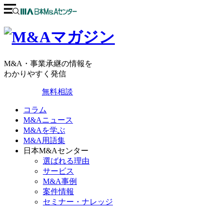
M&A・事業承継の情報を
わかりやすく発信
無料相談
コラム
M&Aニュース
M&Aを学ぶ
M&A用語集
日本M&Aセンター
選ばれる理由
サービス
M&A事例
案件情報
セミナー・ナレッジ