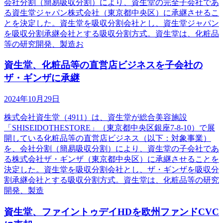
会社分割（簡易吸収分割）により、資生堂の完全子会社であ
る資生堂ジャパン株式会社（東京都中央区）に承継させるこ
とを決定した。資生堂を吸収分割会社とし、資生堂ジャパン
を吸収分割承継会社とする吸収分割方式。資生堂は、化粧品
等の研究開発、製造お
資生堂、化粧品等の直営店ビジネスを子会社の
ザ・ギンザに承継
2024年10月29日
株式会社資生堂（4911）は、資生堂が総合美容施設
「SHISEIDOTHESTORE」（東京都中央区銀座7-8-10）で展
開している化粧品等の直営店ビジネス（以下：対象事業）
を、会社分割（簡易吸収分割）により、資生堂の子会社であ
る株式会社ザ・ギンザ（東京都中央区）に承継させることを
決定した。資生堂を吸収分割会社とし、ザ・ギンザを吸収分
割承継会社とする吸収分割方式。資生堂は、化粧品等の研究
開発、製造
資生堂、ファイントゥデイHDを欧州ファンドCVC