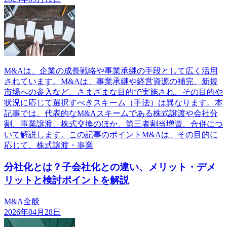
M&Aは、企業の成長戦略や事業承継の手段として広く活用
されています。M&Aは、事業承継や経営資源の補完、新規
市場への参入など、さまざまな目的で実施され、その目的や
状況に応じて選択すべきスキーム（手法）は異なります。本
記事では、代表的なM&Aスキームである株式譲渡や会社分
割、事業譲渡、株式交換のほか、第三者割当増資、合併につ
いて解説します。この記事のポイントM&Aは、その目的に
応じて、株式譲渡・事業
分社化とは？子会社化との違い、メリット・デメ
リットと検討ポイントを解説
M&A全般
2026年04月28日