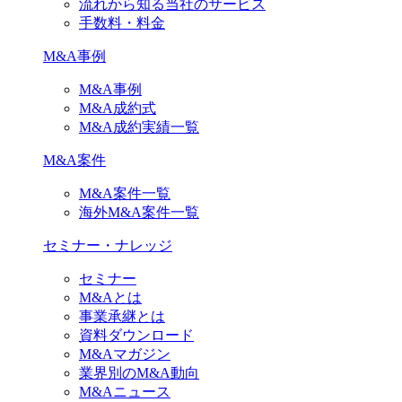
流れから知る当社のサービス
手数料・料金
M&A事例
M&A事例
M&A成約式
M&A成約実績一覧
M&A案件
M&A案件一覧
海外M&A案件一覧
セミナー・ナレッジ
セミナー
M&Aとは
事業承継とは
資料ダウンロード
M&Aマガジン
業界別のM&A動向
M&Aニュース