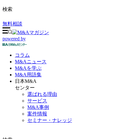
検索
無料相談
powered by
コラム
M&A
ニュース
M&Aを
学ぶ
M&A
用語集
日本M&A
センター
選ばれる理由
サービス
M&A事例
案件情報
セミナー・ナレッジ