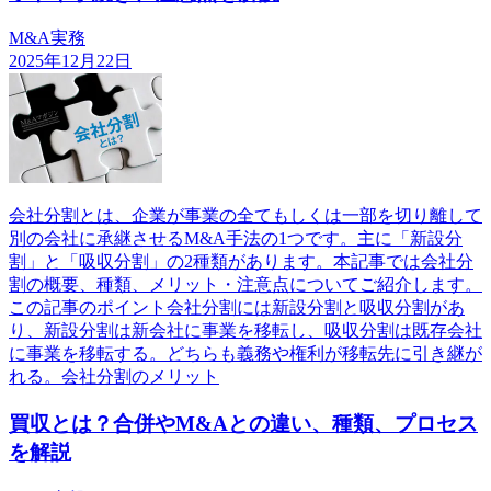
M&A実務
2025年12月22日
会社分割とは、企業が事業の全てもしくは一部を切り離して
別の会社に承継させるM&A手法の1つです。主に「新設分
割」と「吸収分割」の2種類があります。本記事では会社分
割の概要、種類、メリット・注意点についてご紹介します。
この記事のポイント会社分割には新設分割と吸収分割があ
り、新設分割は新会社に事業を移転し、吸収分割は既存会社
に事業を移転する。どちらも義務や権利が移転先に引き継が
れる。会社分割のメリット
買収とは？合併やM&Aとの違い、種類、プロセス
を解説