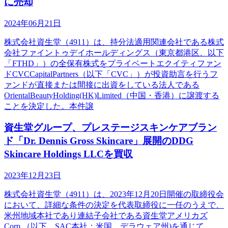
に売却
2024年06月21日
株式会社資生堂（4911）は、持分法適用関連会社である株式
会社ファイントゥデイホールディングス（東京都港区、以下
「FTHD」）の全保有株式をプライベートエクイティファン
ドCVCCapitalPartners（以下「CVC」）が投資助言を行うフ
ァンドが直接または間接に出資をしている法人である
OrientalBeautyHolding(HK)Limited（中国・香港）に譲渡する
ことを決定した。本件譲
資生堂グループ、プレステージスキンケアブラン
ド「Dr. Dennis Gross Skincare」展開のDDG
Skincare Holdings LLCを買収
2023年12月23日
株式会社資生堂（4911）は、2023年12月20日開催の取締役会
において、詳細な条件の決定を代表取締役に一任のうえで、
米州地域本社であり連結子会社である資生堂アメリカズ
Corp.（以下、SAC本社：米国、デラウェア州)を通じて、