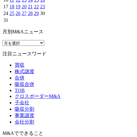
17
18
19
20
21
22
23
24
25
26
27
28
29
30
31
月別M&Aニュース
注目ニュースワード
買収
株式譲渡
合併
吸収合併
TOB
クロスボーダーM&A
子会社
吸収分割
事業譲渡
会社分割
M&Aでできること