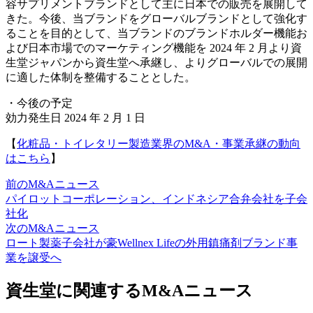
容サプリメントブランドとして主に日本での販売を展開して
きた。今後、当ブランドをグローバルブランドとして強化す
ることを目的として、当ブランドのブランドホルダー機能お
よび日本市場でのマーケティング機能を 2024 年 2 月より資
生堂ジャパンから資生堂へ承継し、よりグローバルでの展開
に適した体制を整備することとした。
・今後の予定
効力発生日 2024 年 2 月 1 日
【
化粧品・トイレタリー製造業界のM&A・事業承継の動向
はこちら
】
前のM&Aニュース
パイロットコーポレーション、インドネシア合弁会社を子会
社化
次のM&Aニュース
ロート製薬子会社が豪Wellnex Lifeの外用鎮痛剤ブランド事
業を譲受へ
資生堂に関連するM&Aニュース