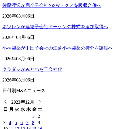
佐藤渡辺が完全子会社のSWテクノを吸収合併へ
2026年08月06日
ネツレンが連結子会社ドーケンの株式を追加取得へ
2026年08月06日
小林製薬が中国子会社の江蘇小林製薬の持分を譲渡へ
2026年08月06日
クラダシがみとわを子会社化
2026年08月06日
日付別M&Aニュース
2023年12月
日
月
火
水
木
金
土
1
2
3
4
5
6
7
8
9
10
11
12
13
14
15
16