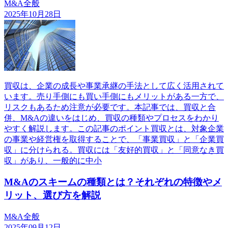
M&A全般
2025年10月28日
買収は、企業の成長や事業承継の手法として広く活用されて
います。売り手側にも買い手側にもメリットがある一方で、
リスクもあるため注意が必要です。本記事では、買収と合
併、M&Aの違いをはじめ、買収の種類やプロセスをわかり
やすく解説します。この記事のポイント買収とは、対象企業
の事業や経営権を取得することで、「事業買収」と「企業買
収」に分けられる。買収には「友好的買収」と「同意なき買
収」があり、一般的に中小
M&Aのスキームの種類とは？それぞれの特徴やメ
リット、選び方を解説
M&A全般
2025年09月12日