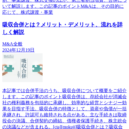
割、事業譲渡、株式交換のほか、第三者割当増資、合併につ
いて解説します。この記事のポイントM&Aは、その目的に
応じて、株式譲渡・事業
吸収合併とは？メリット・デメリット、流れを詳
しく解説
M&A全般
2024年12月19日
本記事では合併手法のうち、吸収合併について概要をご紹介
します。この記事のポイント吸収合併は、存続会社が消滅会
社の権利義務を包括的に承継し、効率的な経営とシナジー効
果を目指す手法。吸収合併の特徴として、資産や負債が一括
承継され、許認可も維持される点がある。主な手続きは取締
役会の決議、合併契約の締結、債権者保護手続き、株主総会
の決議などが含まれる。[cta][mokuji]吸収合併とは？吸収合