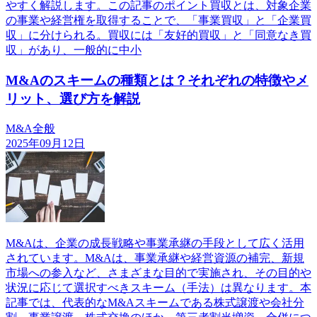
やすく解説します。この記事のポイント買収とは、対象企業
の事業や経営権を取得することで、「事業買収」と「企業買
収」に分けられる。買収には「友好的買収」と「同意なき買
収」があり、一般的に中小
M&Aのスキームの種類とは？それぞれの特徴やメ
リット、選び方を解説
M&A全般
2025年09月12日
M&Aは、企業の成長戦略や事業承継の手段として広く活用
されています。M&Aは、事業承継や経営資源の補完、新規
市場への参入など、さまざまな目的で実施され、その目的や
状況に応じて選択すべきスキーム（手法）は異なります。本
記事では、代表的なM&Aスキームである株式譲渡や会社分