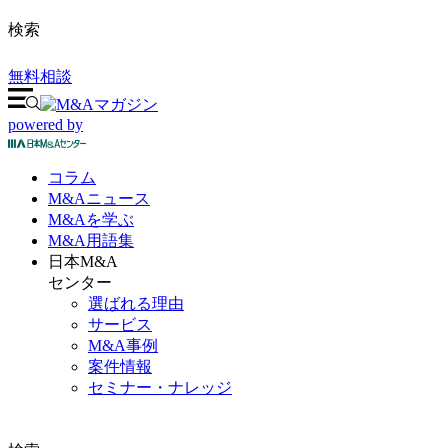
検索
無料相談
powered by
コラム
M&A
ニュース
M&Aを
学ぶ
M&A
用語集
日本M&A
センター
選ばれる理由
サービス
M&A事例
案件情報
セミナー・ナレッジ