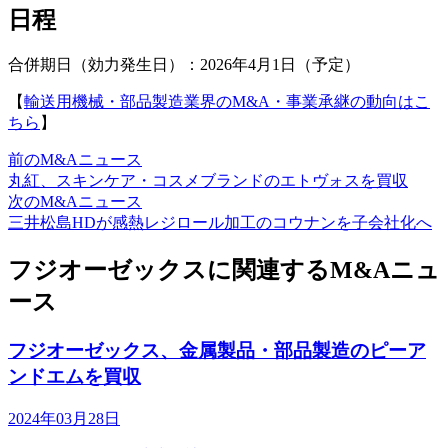
日程
合併期日（効力発生日）：2026年4月1日（予定）
【
輸送用機械・部品製造業界のM&A・事業承継の動向はこ
ちら
】
前のM&Aニュース
丸紅、スキンケア・コスメブランドのエトヴォスを買収
次のM&Aニュース
三井松島HDが感熱レジロール加工のコウナンを子会社化へ
フジオーゼックスに関連するM&Aニュ
ース
フジオーゼックス、金属製品・部品製造のピーア
ンドエムを買収
2024年03月28日