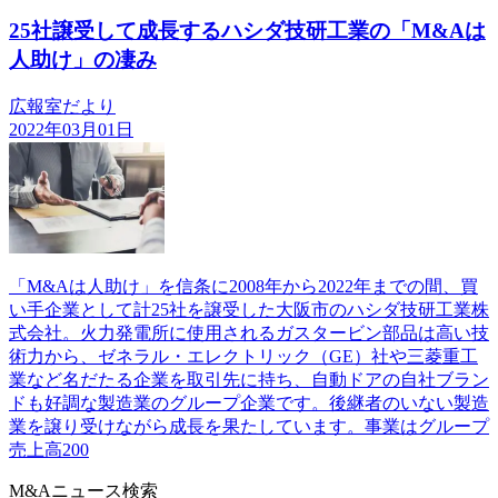
25社譲受して成長するハシダ技研工業の「M&Aは
人助け」の凄み
広報室だより
2022年03月01日
「M&Aは人助け」を信条に2008年から2022年までの間、買
い手企業として計25社を譲受した大阪市のハシダ技研工業株
式会社。火力発電所に使用されるガスタービン部品は高い技
術力から、ゼネラル・エレクトリック（GE）社や三菱重工
業など名だたる企業を取引先に持ち、自動ドアの自社ブラン
ドも好調な製造業のグループ企業です。後継者のいない製造
業を譲り受けながら成長を果たしています。事業はグループ
売上高200
M&Aニュース検索