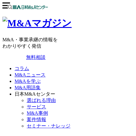
M&A・事業承継の情報を
わかりやすく発信
無料相談
コラム
M&Aニュース
M&Aを学ぶ
M&A用語集
日本M&Aセンター
選ばれる理由
サービス
M&A事例
案件情報
セミナー・ナレッジ