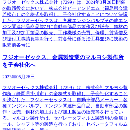
フジオーゼックス株式会社（7299）は、2024年3月28日開催
の取締役会において、株式会社ピーアンドエム（福島県会津
若松市）の全株式を取得し、子会社化することについて決議
した。フジオーゼックスは、各種エンジンバルブその他エン
ジン関連部品商品並びに自動車部品の製作及び販売、鋼材の
加工及び加工製品の販売、工作機械の売買、修理、賃貸借及
び据付工事請負等を行う。前各号に係る治工具並びに技術の
販売前各号に
フジオーゼックス、金属製造業のマルヨシ製作所
を子会社化へ
2023年05月26日
フジオーゼックス株式会社（7299）は、株式会社マルヨシ製
作所（静岡県掛川市）の全株式を取得し、子会社化すること
を決定した。フジオーゼックスは、自動車部品メーカー。各
種エンジンバルブ、エンジン関連部品商品、自動車部品の製
作・販売、鋼材の加工および加工製品の販売等を行ってい
る。マルヨシ製作所は、セパレータフィルム製造用の金属ロ
ール、シャフト等の製造を行っており、セパレータフィルム