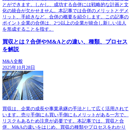
とができます。しかし、成功する合併には戦略的な計画と文
化の統合が欠かせません。本記事では合併のメリットとデメ
リット、手続きなど、合併の概要を紹介します。この記事の
ポイント企業の合併は、2つ以上の企業が統合し新しい法人
を形成することを指す。
買収とは？合併やM&Aとの違い、種類、プロセス
を解説
M&A全般
2025年10月28日
買収は、企業の成長や事業承継の手法として広く活用されて
います。売り手側にも買い手側にもメリットがある一方で、
リスクもあるため注意が必要です。本記事では、買収と合
併、M&Aの違いをはじめ、買収の種類やプロセスをわかり