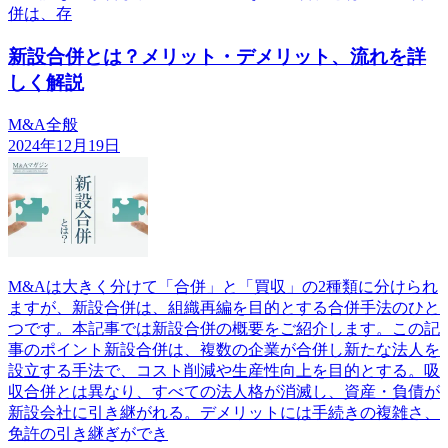
併は、存
新設合併とは？メリット・デメリット、流れを詳
しく解説
M&A全般
2024年12月19日
M&Aは大きく分けて「合併」と「買収」の2種類に分けられ
ますが、新設合併は、組織再編を目的とする合併手法のひと
つです。本記事では新設合併の概要をご紹介します。この記
事のポイント新設合併は、複数の企業が合併し新たな法人を
設立する手法で、コスト削減や生産性向上を目的とする。吸
収合併とは異なり、すべての法人格が消滅し、資産・負債が
新設会社に引き継がれる。デメリットには手続きの複雑さ、
免許の引き継ぎができ