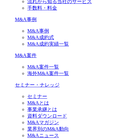
流れから知る当社のサービス
手数料・料金
M&A事例
M&A事例
M&A成約式
M&A成約実績一覧
M&A案件
M&A案件一覧
海外M&A案件一覧
セミナー・ナレッジ
セミナー
M&Aとは
事業承継とは
資料ダウンロード
M&Aマガジン
業界別のM&A動向
M&Aニュース