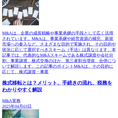
M&Aは、企業の成長戦略や事業承継の手段として広く活用
されています。M&Aは、事業承継や経営資源の補完、新規
市場への参入など、さまざまな目的で実施され、その目的や
状況に応じて選択すべきスキーム（手法）は異なります。本
記事では、代表的なM&Aスキームである株式譲渡や会社分
割、事業譲渡、株式交換のほか、第三者割当増資、合併につ
いて解説します。この記事のポイントM&Aは、その目的に
応じて、株式譲渡・事業
株式移転とは？メリット、手続きの流れ、税務を
わかりやすく解説
M&A実務
2025年04月03日