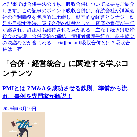
本記事では合併手法のうち、吸収合併について概要をご紹介
します。この記事のポイント吸収合併は、存続会社が消滅会
社の権利義務を包括的に承継し、効率的な経営とシナジー効
果を目指す手法。吸収合併の特徴として、資産や負債が一括
承継され、許認可も維持される点がある。主な手続きは取締
役会の決議、合併契約の締結、債権者保護手続き、株主総会
の決議などが含まれる。[cta][mokuji]吸収合併とは？吸収合
併は、存
「合併・経営統合」に関連する学ぶコ
ンテンツ
PMIとは？M&Aを成功させる鉄則、準備から流
れ、事例を専門家が解説！
2025年03月19日