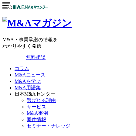
M&A・事業承継の情報を
わかりやすく発信
無料相談
コラム
M&Aニュース
M&Aを学ぶ
M&A用語集
日本M&Aセンター
選ばれる理由
サービス
M&A事例
案件情報
セミナー・ナレッジ