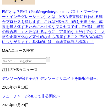
PMIとは？PMI（PostMergerIntegration：ポスト・マージャ
ー・インテグレーション）とは、M&A成立後に行われる統
合プロセスを指します。これはM&Aの目的を実現させ、成
果を最大化するために不可欠なプロセスです。PMIは「経営
の総合科目」と呼ばれるように、定量的な面だけでなく、人
材や企業文化など定性的な面も考慮することでM&Aの成功
につながります。具体的には「新経営体制の構築」「
M&Aニュース検索
注目のM&Aニュース
デンソーが完全子会社デンソークリエイトを吸収合併へ
2026年07月13日
フューチャーがMBOで非公開化へ
2026年07月29日