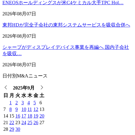
ENEOSホールディングスが米C4ケミカル大手TPC Hol…
2026年08月07日
東邦HDが完全子会社の東邦システムサービスを吸収合併へ
2026年08月07日
シャープがディスプレイデバイス事業を再編へ 国内子会社
を吸収…
2026年08月07日
日付別M&Aニュース
2025年9月
日
月
火
水
木
金
土
1
2
3
4
5
6
7
8
9
10
11
12
13
14
15
16
17
18
19
20
21
22
23
24
25
26
27
28
29
30