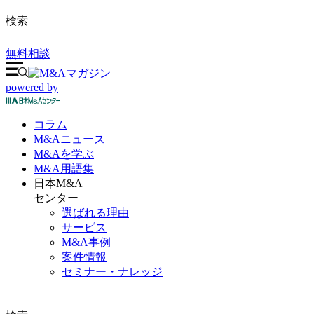
検索
無料相談
powered by
コラム
M&A
ニュース
M&Aを
学ぶ
M&A
用語集
日本M&A
センター
選ばれる理由
サービス
M&A事例
案件情報
セミナー・ナレッジ