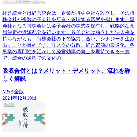
経営統合とは経営統合は、企業が持株会社を設立し、その持
株会社が複数の子会社を所有・管理する形態を指します。親
会社となる持株会社は各子会社の株式を保有し、戦略的な意
思決定や資源配分を行います。各子会社は独立した法人格を
持ちながらも、持株会社の下で協力し合い、シナジーを生み
出すことが目的です。リスクの分散、経営資源の最適化、各
事業の専門性を活かして経営効率の向上を期待できる一方
で、統合の過程での文化の
吸収合併とは？メリット・デメリット、流れを詳
しく解説
M&A全般
2024年12月19日