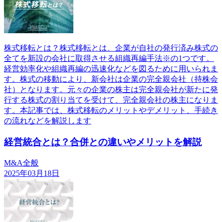
株式移転とは？株式移転とは、企業が自社の発行済み株式の
全てを新設の会社に取得させる組織再編手法※の1つです。
経営効率化や組織再編の迅速化などを図るために用いられま
す。株式の移動により、新会社は企業の完全親会社（持株会
社）となります。元々の企業の株主は完全親会社が新たに発
行する株式の割り当てを受けて、完全親会社の株主になりま
す。本記事では、株式移転のメリットやデメリット、手続き
の流れなどを解説します
経営統合とは？合併との違いやメリットを解説
M&A全般
2025年03月18日