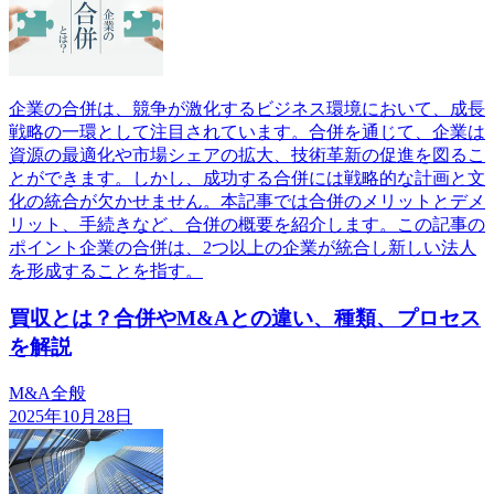
企業の合併は、競争が激化するビジネス環境において、成長
戦略の一環として注目されています。合併を通じて、企業は
資源の最適化や市場シェアの拡大、技術革新の促進を図るこ
とができます。しかし、成功する合併には戦略的な計画と文
化の統合が欠かせません。本記事では合併のメリットとデメ
リット、手続きなど、合併の概要を紹介します。この記事の
ポイント企業の合併は、2つ以上の企業が統合し新しい法人
を形成することを指す。
買収とは？合併やM&Aとの違い、種類、プロセス
を解説
M&A全般
2025年10月28日