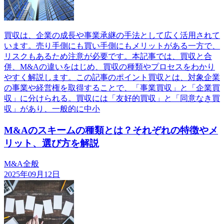
買収は、企業の成長や事業承継の手法として広く活用されて
います。売り手側にも買い手側にもメリットがある一方で、
リスクもあるため注意が必要です。本記事では、買収と合
併、M&Aの違いをはじめ、買収の種類やプロセスをわかり
やすく解説します。この記事のポイント買収とは、対象企業
の事業や経営権を取得することで、「事業買収」と「企業買
収」に分けられる。買収には「友好的買収」と「同意なき買
収」があり、一般的に中小
M&Aのスキームの種類とは？それぞれの特徴やメ
リット、選び方を解説
M&A全般
2025年09月12日