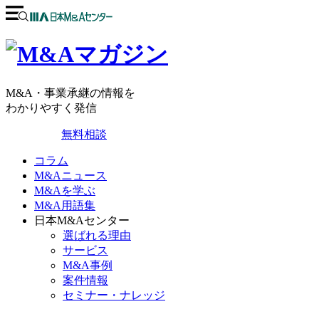
M&A・事業承継の情報を
わかりやすく発信
無料相談
コラム
M&Aニュース
M&Aを学ぶ
M&A用語集
日本M&Aセンター
選ばれる理由
サービス
M&A事例
案件情報
セミナー・ナレッジ