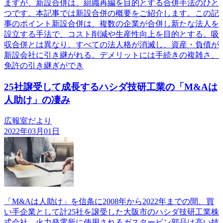
ますが、新設合併は、組織再編を目的とする合併手法のひと
つです。本記事では新設合併の概要をご紹介します。この記
事のポイント新設合併は、複数の企業が合併し新たな法人を
設立する手法で、コスト削減や生産性向上を目的とする。吸
収合併とは異なり、すべての法人格が消滅し、資産・負債が
新設会社に引き継がれる。デメリットには手続きの複雑さ、
免許の引き継ぎができ
25社譲受して成長するハシダ技研工業の「M&Aは
人助け」の凄み
広報室だより
2022年03月01日
「M&Aは人助け」を信条に2008年から2022年までの間、買
い手企業として計25社を譲受した大阪市のハシダ技研工業株
式会社。火力発電所に使用されるガスタービン部品は高い技