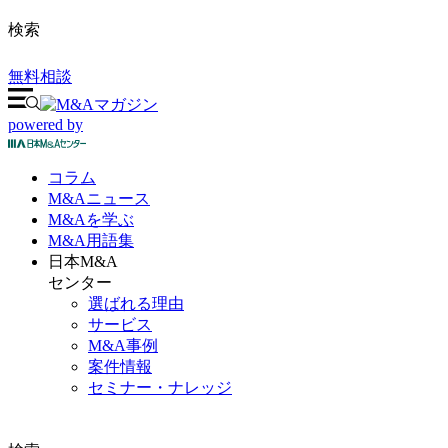
検索
無料相談
powered by
コラム
M&A
ニュース
M&Aを
学ぶ
M&A
用語集
日本M&A
センター
選ばれる理由
サービス
M&A事例
案件情報
セミナー・ナレッジ