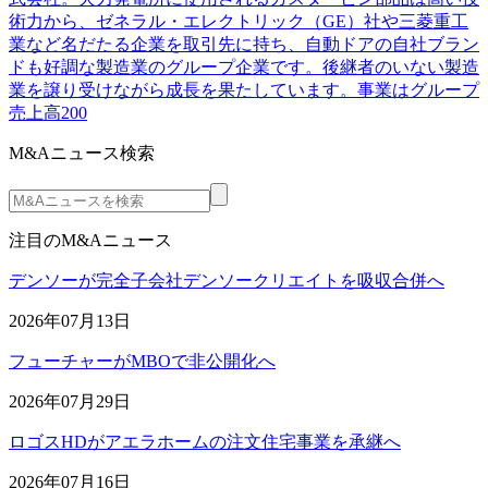
術力から、ゼネラル・エレクトリック（GE）社や三菱重工
業など名だたる企業を取引先に持ち、自動ドアの自社ブラン
ドも好調な製造業のグループ企業です。後継者のいない製造
業を譲り受けながら成長を果たしています。事業はグループ
売上高200
M&Aニュース検索
注目のM&Aニュース
デンソーが完全子会社デンソークリエイトを吸収合併へ
2026年07月13日
フューチャーがMBOで非公開化へ
2026年07月29日
ロゴスHDがアエラホームの注文住宅事業を承継へ
2026年07月16日