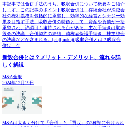
本記事では合併手法のうち、吸収合併について概要をご紹介
します。この記事のポイント吸収合併は、存続会社が消滅会
社の権利義務を包括的に承継し、効率的な経営とシナジー効
果を目指す手法。吸収合併の特徴として、資産や負債が一括
承継され、許認可も維持される点がある。主な手続きは取締
役会の決議、合併契約の締結、債権者保護手続き、株主総会
の決議などが含まれる。[cta][mokuji]吸収合併とは？吸収合
併は、存
新設合併とは？メリット・デメリット、流れを詳
しく解説
M&A全般
2024年12月19日
M&Aは大きく分けて「合併」と「買収」の2種類に分けられ