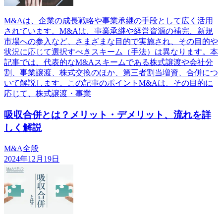
M&Aは、企業の成長戦略や事業承継の手段として広く活用
されています。M&Aは、事業承継や経営資源の補完、新規
市場への参入など、さまざまな目的で実施され、その目的や
状況に応じて選択すべきスキーム（手法）は異なります。本
記事では、代表的なM&Aスキームである株式譲渡や会社分
割、事業譲渡、株式交換のほか、第三者割当増資、合併につ
いて解説します。この記事のポイントM&Aは、その目的に
応じて、株式譲渡・事業
吸収合併とは？メリット・デメリット、流れを詳
しく解説
M&A全般
2024年12月19日