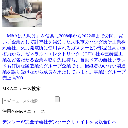
「M&Aは人助け」を信条に2008年から2022年までの間、買
い手企業として計25社を譲受した大阪市のハシダ技研工業株
式会社。火力発電所に使用されるガスタービン部品は高い技
術力から、ゼネラル・エレクトリック（GE）社や三菱重工
業など名だたる企業を取引先に持ち、自動ドアの自社ブラン
ドも好調な製造業のグループ企業です。後継者のいない製造
業を譲り受けながら成長を果たしています。事業はグループ
売上高200
M&Aニュース検索
注目のM&Aニュース
デンソーが完全子会社デンソークリエイトを吸収合併へ