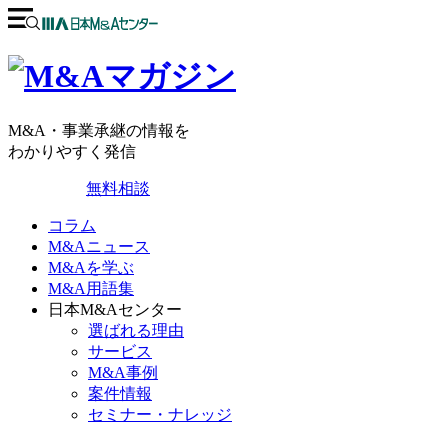
M&A・事業承継の情報を
わかりやすく発信
無料相談
コラム
M&Aニュース
M&Aを学ぶ
M&A用語集
日本M&Aセンター
選ばれる理由
サービス
M&A事例
案件情報
セミナー・ナレッジ