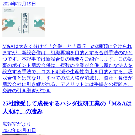
2024年12月19日
M&Aは大きく分けて「合併」と「買収」の2種類に分けられ
ますが、新設合併は、組織再編を目的とする合併手法のひと
つです。本記事では新設合併の概要をご紹介します。この記
事のポイント新設合併は、複数の企業が合併し新たな法人を
設立する手法で、コスト削減や生産性向上を目的とする。吸
収合併とは異なり、すべての法人格が消滅し、資産・負債が
新設会社に引き継がれる。デメリットには手続きの複雑さ、
免許の引き継ぎができ
25社譲受して成長するハシダ技研工業の「M&Aは
人助け」の凄み
広報室だより
2022年03月01日