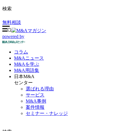
検索
無料相談
powered by
コラム
M&A
ニュース
M&Aを
学ぶ
M&A
用語集
日本M&A
センター
選ばれる理由
サービス
M&A事例
案件情報
セミナー・ナレッジ