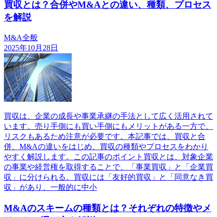
買収とは？合併やM&Aとの違い、種類、プロセス
を解説
M&A全般
2025年10月28日
買収は、企業の成長や事業承継の手法として広く活用されて
います。売り手側にも買い手側にもメリットがある一方で、
リスクもあるため注意が必要です。本記事では、買収と合
併、M&Aの違いをはじめ、買収の種類やプロセスをわかり
やすく解説します。この記事のポイント買収とは、対象企業
の事業や経営権を取得することで、「事業買収」と「企業買
収」に分けられる。買収には「友好的買収」と「同意なき買
収」があり、一般的に中小
M&Aのスキームの種類とは？それぞれの特徴やメ