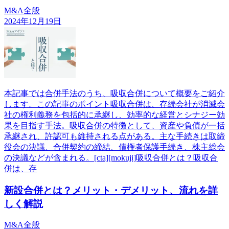
M&A全般
2024年12月19日
本記事では合併手法のうち、吸収合併について概要をご紹介
します。この記事のポイント吸収合併は、存続会社が消滅会
社の権利義務を包括的に承継し、効率的な経営とシナジー効
果を目指す手法。吸収合併の特徴として、資産や負債が一括
承継され、許認可も維持される点がある。主な手続きは取締
役会の決議、合併契約の締結、債権者保護手続き、株主総会
の決議などが含まれる。[cta][mokuji]吸収合併とは？吸収合
併は、存
新設合併とは？メリット・デメリット、流れを詳
しく解説
M&A全般