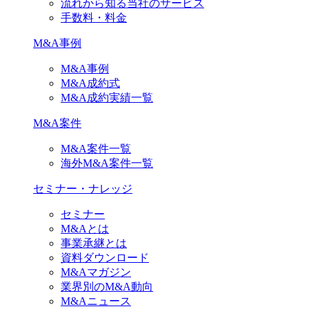
流れから知る当社のサービス
手数料・料金
M&A事例
M&A事例
M&A成約式
M&A成約実績一覧
M&A案件
M&A案件一覧
海外M&A案件一覧
セミナー・ナレッジ
セミナー
M&Aとは
事業承継とは
資料ダウンロード
M&Aマガジン
業界別のM&A動向
M&Aニュース