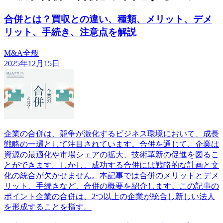
合併とは？買収との違い、種類、メリット、デメ
リット、手続き、注意点を解説
M&A全般
2025年12月15日
企業の合併は、競争が激化するビジネス環境において、成長
戦略の一環として注目されています。合併を通じて、企業は
資源の最適化や市場シェアの拡大、技術革新の促進を図るこ
とができます。しかし、成功する合併には戦略的な計画と文
化の統合が欠かせません。本記事では合併のメリットとデメ
リット、手続きなど、合併の概要を紹介します。この記事の
ポイント企業の合併は、2つ以上の企業が統合し新しい法人
を形成することを指す。