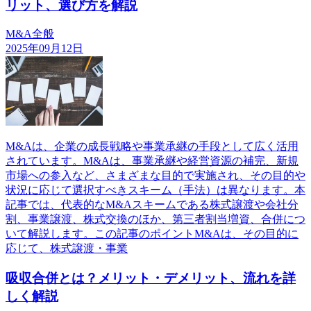
リット、選び方を解説
M&A全般
2025年09月12日
M&Aは、企業の成長戦略や事業承継の手段として広く活用
されています。M&Aは、事業承継や経営資源の補完、新規
市場への参入など、さまざまな目的で実施され、その目的や
状況に応じて選択すべきスキーム（手法）は異なります。本
記事では、代表的なM&Aスキームである株式譲渡や会社分
割、事業譲渡、株式交換のほか、第三者割当増資、合併につ
いて解説します。この記事のポイントM&Aは、その目的に
応じて、株式譲渡・事業
吸収合併とは？メリット・デメリット、流れを詳
しく解説