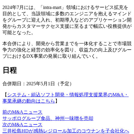
2024年7月には、「intra-mart」領域におけるサービス拡充を
目的として、当該領域に多数のエンジニアを抱えるマインド
をグループに迎え入れ、初期導入などのアプリケーション開
発からカスタマーサクセス支援に至るまで幅広い役務提供が
可能となった。
本合併により、開発から営業までを一体化することで市場競
争力の強化と経営の効率化を図り、収益力の向上及びグルー
プにおけるDX事業の発展に取り組んでいく。
日程
合併期日：2025年5月1日（予定）
【
システム・組込ソフト開発・情報処理支援業界のM&A・
事業承継の動向はこちら
】
前のM&Aニュース
サッポログループ食品、神州一味噌を売却
次のM&Aニュース
三井松島HDが感熱レジロール加工のコウナンを子会社化へ