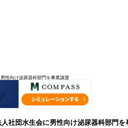
水生会に男性向け泌尿器科部門を事業譲渡
p、医療法人社団水生会に男性向け泌尿器科部門