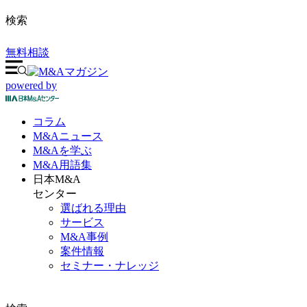
検索
無料相談
powered by
コラム
M&A
ニュース
M&Aを
学ぶ
M&A
用語集
日本M&A
センター
選ばれる理由
サービス
M&A事例
案件情報
セミナー・ナレッジ