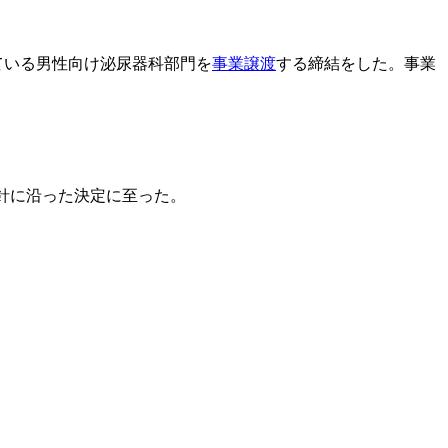
が運営している男性向け泌尿器科部門を
事業譲渡
する締結をした。事業
の方針に沿った決定に至った。