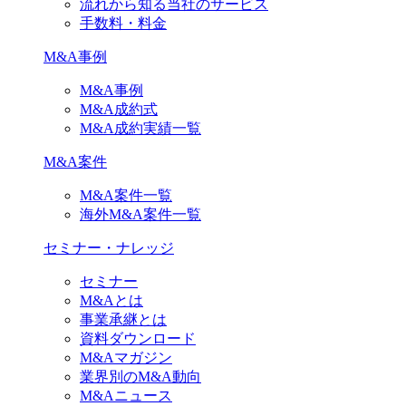
流れから知る当社のサービス
手数料・料金
M&A事例
M&A事例
M&A成約式
M&A成約実績一覧
M&A案件
M&A案件一覧
海外M&A案件一覧
セミナー・ナレッジ
セミナー
M&Aとは
事業承継とは
資料ダウンロード
M&Aマガジン
業界別のM&A動向
M&Aニュース