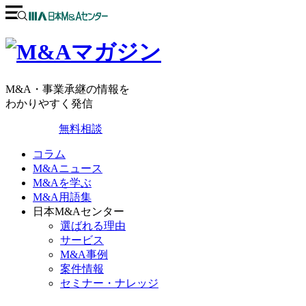
M&A・事業承継の情報を
わかりやすく発信
無料相談
コラム
M&Aニュース
M&Aを学ぶ
M&A用語集
日本M&Aセンター
選ばれる理由
サービス
M&A事例
案件情報
セミナー・ナレッジ