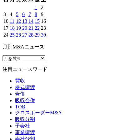
1
2
3
4
5
6
7
8
9
10
11
12
13
14
15
16
17
18
19
20
21
22
23
24
25
26
27
28
29
30
月別M&Aニュース
注目ニュースワード
買収
株式譲渡
合併
吸収合併
TOB
クロスボーダーM&A
吸収分割
子会社
事業譲渡
会社分割