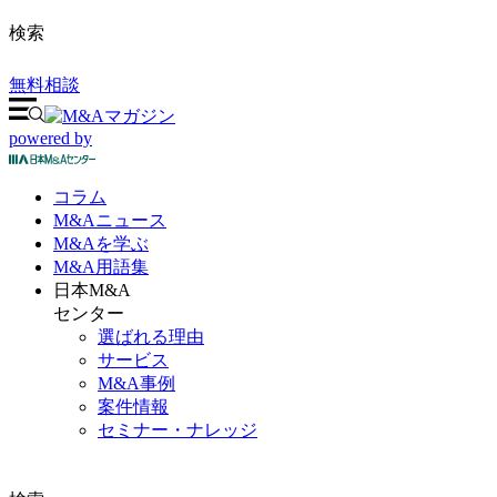
検索
無料相談
powered by
コラム
M&A
ニュース
M&Aを
学ぶ
M&A
用語集
日本M&A
センター
選ばれる理由
サービス
M&A事例
案件情報
セミナー・ナレッジ