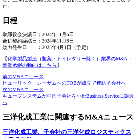
た。
日程
取締役会決議日：2024年11月6日
合併契約締結日：2024年11月6日
効力発生日 ：2025年4月1日（予定）
【
化学製品製造（製薬・トイレタリー除く）業界のM&A・
事業承継の動向はこちら
】
前のM&Aニュース
ヒューリック、レーサムへのTOBが成立で連結子会社へ
次のM&Aニュース
キューブシステムが中国子会社を小松Business Serviceに譲渡
へ
三洋化成工業に関連するM&Aニュース
三洋化成工業、子会社の三洋化成ロジスティクス