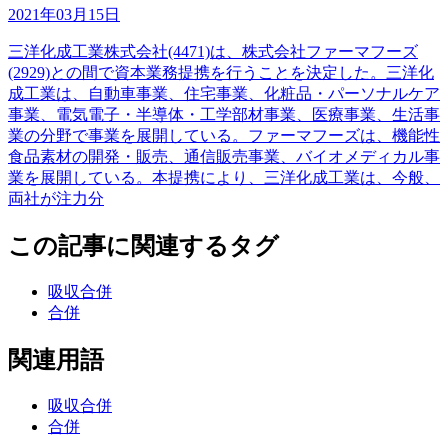
2021年03月15日
三洋化成工業株式会社(4471)は、株式会社ファーマフーズ
(2929)との間で資本業務提携を行うことを決定した。三洋化
成工業は、自動車事業、住宅事業、化粧品・パーソナルケア
事業、電気電子・半導体・工学部材事業、医療事業、生活事
業の分野で事業を展開している。ファーマフーズは、機能性
食品素材の開発・販売、通信販売事業、バイオメディカル事
業を展開している。本提携により、三洋化成工業は、今般、
両社が注力分
この記事に関連するタグ
吸収合併
合併
関連用語
吸収合併
合併