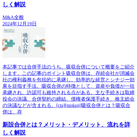
しく解説
M&A全般
2024年12月19日
本記事では合併手法のうち、吸収合併について概要をご紹介
します。この記事のポイント吸収合併は、存続会社が消滅会
社の権利義務を包括的に承継し、効率的な経営とシナジー効
果を目指す手法。吸収合併の特徴として、資産や負債が一括
承継され、許認可も維持される点がある。主な手続きは取締
役会の決議、合併契約の締結、債権者保護手続き、株主総会
の決議などが含まれる。[cta][mokuji]吸収合併とは？吸収合
併は、存
新設合併とは？メリット・デメリット、流れを詳
しく解説