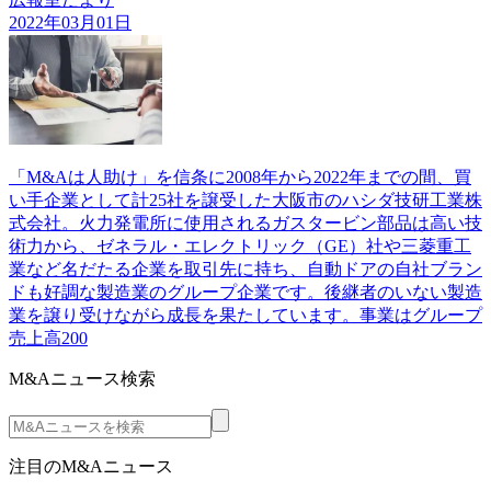
2022年03月01日
「M&Aは人助け」を信条に2008年から2022年までの間、買
い手企業として計25社を譲受した大阪市のハシダ技研工業株
式会社。火力発電所に使用されるガスタービン部品は高い技
術力から、ゼネラル・エレクトリック（GE）社や三菱重工
業など名だたる企業を取引先に持ち、自動ドアの自社ブラン
ドも好調な製造業のグループ企業です。後継者のいない製造
業を譲り受けながら成長を果たしています。事業はグループ
売上高200
M&Aニュース検索
注目のM&Aニュース