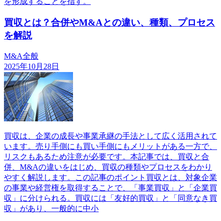
を形成することを指す。
買収とは？合併やM&Aとの違い、種類、プロセス
を解説
M&A全般
2025年10月28日
買収は、企業の成長や事業承継の手法として広く活用されて
います。売り手側にも買い手側にもメリットがある一方で、
リスクもあるため注意が必要です。本記事では、買収と合
併、M&Aの違いをはじめ、買収の種類やプロセスをわかり
やすく解説します。この記事のポイント買収とは、対象企業
の事業や経営権を取得することで、「事業買収」と「企業買
収」に分けられる。買収には「友好的買収」と「同意なき買
収」があり、一般的に中小