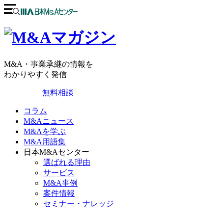
M&A・事業承継の情報を
わかりやすく発信
無料相談
コラム
M&Aニュース
M&Aを学ぶ
M&A用語集
日本M&Aセンター
選ばれる理由
サービス
M&A事例
案件情報
セミナー・ナレッジ