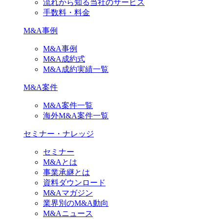
流れから知る当社のサービス
手数料・料金
M&A事例
M&A事例
M&A成約式
M&A成約実績一覧
M&A案件
M&A案件一覧
海外M&A案件一覧
セミナー・ナレッジ
セミナー
M&Aとは
事業承継とは
資料ダウンロード
M&Aマガジン
業界別のM&A動向
M&Aニュース