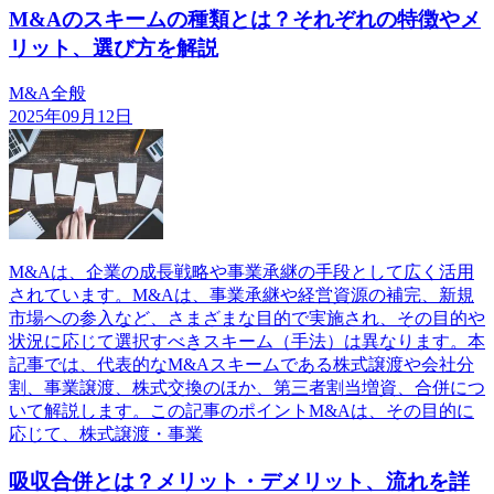
M&Aのスキームの種類とは？それぞれの特徴やメ
リット、選び方を解説
M&A全般
2025年09月12日
M&Aは、企業の成長戦略や事業承継の手段として広く活用
されています。M&Aは、事業承継や経営資源の補完、新規
市場への参入など、さまざまな目的で実施され、その目的や
状況に応じて選択すべきスキーム（手法）は異なります。本
記事では、代表的なM&Aスキームである株式譲渡や会社分
割、事業譲渡、株式交換のほか、第三者割当増資、合併につ
いて解説します。この記事のポイントM&Aは、その目的に
応じて、株式譲渡・事業
吸収合併とは？メリット・デメリット、流れを詳