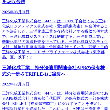
を吸収合併
2025年08月01日
三洋化成工業株式会社（4471）は、100％子会社である三洋
化成ロジスティクス株式会社（愛知県東海市）を合併するこ
とを決定した。三洋化成工業を存続会社とする吸収合併方式
で、三洋化成ロジスティクスは解散する。三洋化成工業は、
機能化学品の製造販売を行っている。三洋化成ロジスティク
スは、貨物利用運送事業・倉庫業を行っている。背景・目的
三洋化成工業は、DHLサプライチェーン株式会社（東京都
品川区、以下：D
三洋化成工業、持分法適用関連会社APBの保有株
式の一部をTRIPLE-1に譲渡へ
2022年12月02日
三洋化成工業株式会社（4471）は、持分法適用関連会社であ
るAPB株式会社（東京都千代田区）の保有株式の一部を株式
会社TRIPLE-1（福岡県福岡市）に譲渡することを決定し、
株式譲渡契約を締結した。これにより、APBは三洋化成工業