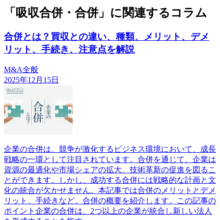
「吸収合併・合併」に関連するコラム
合併とは？買収との違い、種類、メリット、デメ
リット、手続き、注意点を解説
M&A全般
2025年12月15日
企業の合併は、競争が激化するビジネス環境において、成長
戦略の一環として注目されています。合併を通じて、企業は
資源の最適化や市場シェアの拡大、技術革新の促進を図るこ
とができます。しかし、成功する合併には戦略的な計画と文
化の統合が欠かせません。本記事では合併のメリットとデメ
リット、手続きなど、合併の概要を紹介します。この記事の
ポイント企業の合併は、2つ以上の企業が統合し新しい法人