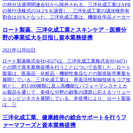
の持分法適用関連会社から除外される。三洋化成工業はAPB
の発行済株式の34.2％を譲渡し、三洋化成工業の議決権所有
割合は10％となった。三洋化成工業は、機能化学品メーカー
ロート製薬、三洋化成工業とスキンケア・医療分
野の事業拡大を目指し資本業務提携
2021年12月02日
ロート製薬株式会社(4527)は、三洋化成工業株式会社(4471)
との間で資本業務提携を行うことについて合意した。ロート
製薬は、医薬品・化粧品・機能性食品などの製造販売事業を
展開している。三洋化成工業は、界面活性制御技術をコア技
術とし、約3,000種類に及ぶ高機能なパフォーマンスケミカ
ル製品を通じて、多様な分野の顧客の課題に応えるソリュー
ションビジネスを展開している。本提携により、ロート製薬
は、三
三洋化成工業、健康維持の総合サポートを行うフ
ァーマフーズと資本業務提携