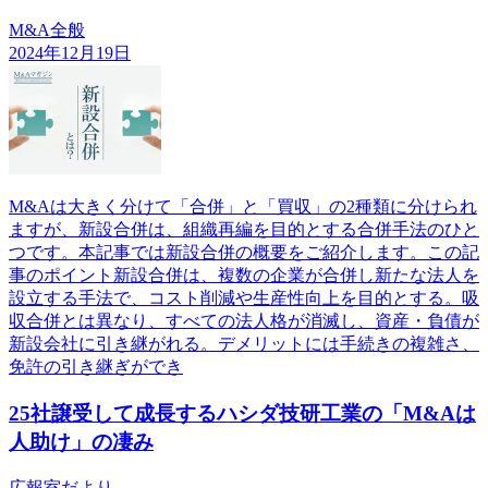
M&A全般
2024年12月19日
M&Aは大きく分けて「合併」と「買収」の2種類に分けられ
ますが、新設合併は、組織再編を目的とする合併手法のひと
つです。本記事では新設合併の概要をご紹介します。この記
事のポイント新設合併は、複数の企業が合併し新たな法人を
設立する手法で、コスト削減や生産性向上を目的とする。吸
収合併とは異なり、すべての法人格が消滅し、資産・負債が
新設会社に引き継がれる。デメリットには手続きの複雑さ、
免許の引き継ぎができ
25社譲受して成長するハシダ技研工業の「M&Aは
人助け」の凄み
広報室だより