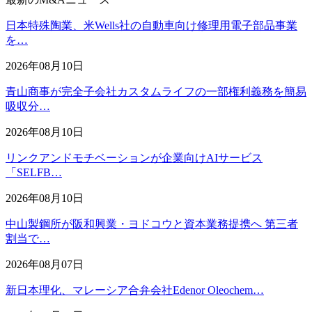
日本特殊陶業、米Wells社の自動車向け修理用電子部品事業
を…
2026年08月10日
青山商事が完全子会社カスタムライフの一部権利義務を簡易
吸収分…
2026年08月10日
リンクアンドモチベーションが企業向けAIサービス
「SELFB…
2026年08月10日
中山製鋼所が阪和興業・ヨドコウと資本業務提携へ 第三者
割当で…
2026年08月07日
新日本理化、マレーシア合弁会社Edenor Oleochem…