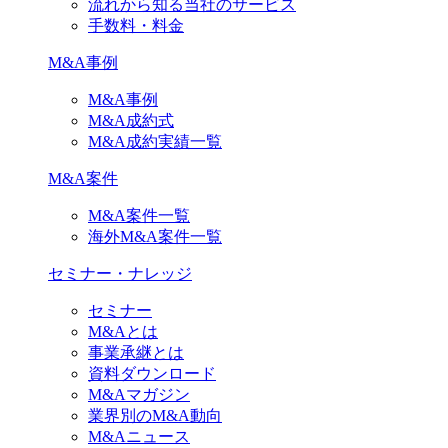
流れから知る当社のサービス
手数料・料金
M&A事例
M&A事例
M&A成約式
M&A成約実績一覧
M&A案件
M&A案件一覧
海外M&A案件一覧
セミナー・ナレッジ
セミナー
M&Aとは
事業承継とは
資料ダウンロード
M&Aマガジン
業界別のM&A動向
M&Aニュース