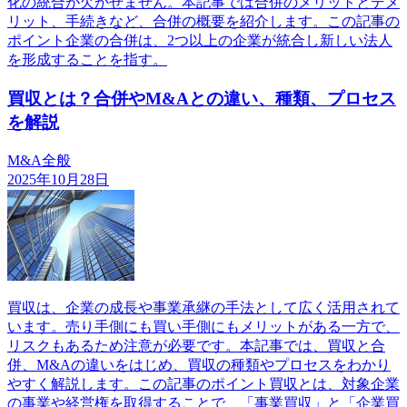
化の統合が欠かせません。本記事では合併のメリットとデメ
リット、手続きなど、合併の概要を紹介します。この記事の
ポイント企業の合併は、2つ以上の企業が統合し新しい法人
を形成することを指す。
買収とは？合併やM&Aとの違い、種類、プロセス
を解説
M&A全般
2025年10月28日
買収は、企業の成長や事業承継の手法として広く活用されて
います。売り手側にも買い手側にもメリットがある一方で、
リスクもあるため注意が必要です。本記事では、買収と合
併、M&Aの違いをはじめ、買収の種類やプロセスをわかり
やすく解説します。この記事のポイント買収とは、対象企業
の事業や経営権を取得することで、「事業買収」と「企業買