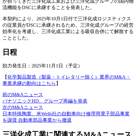
が担ってきた三洋化成工業および三洋化成グループの国内物
流機能をDSCに承継することを発表した。
本契約により、2025年10月1日付で三洋化成ロジスティクス
の従業員がDSCに承継されるため、三洋化成グループの経営
効率化を考慮し、三洋化成工業による吸収合併にて解散する
こととした。
日程
効力発生日：2025年11月1日（予定）
【
化学製品製造（製薬・トイレタリー除く）業界のM&A・
事業承継の動向はこちら
】
前のM&Aニュース
パナソニックHD、グループ再編を発表
次のM&Aニュース
日本特殊陶業、米Wells社の自動車向け修理用電子部品事業
を譲渡 自動車部品事業から撤退
三洋化成工業に関連するM&Aニュース