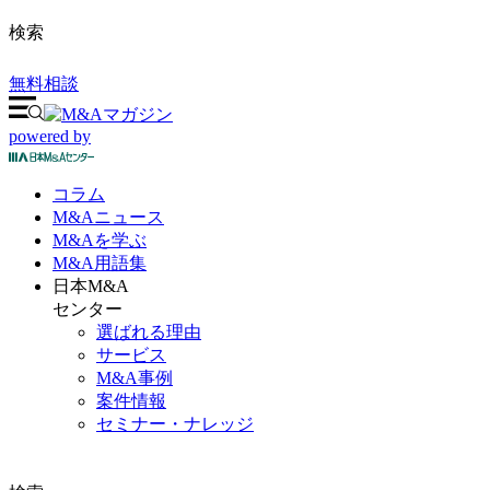
検索
無料相談
powered by
コラム
M&A
ニュース
M&Aを
学ぶ
M&A
用語集
日本M&A
センター
選ばれる理由
サービス
M&A事例
案件情報
セミナー・ナレッジ