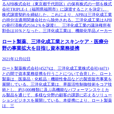
るAPB株式会社（東京都千代田区）の保有株式の一部を株式
会社TRIPLE-1（福岡県福岡市）に譲渡することを決定し、
株式譲渡契約を締結した。これにより、APBは三洋化成工業
の持分法適用関連会社から除外される。三洋化成工業はAPB
の発行済株式の34.2％を譲渡し、三洋化成工業の議決権所有
割合は10％となった。三洋化成工業は、機能化学品メーカー
ロート製薬、三洋化成工業とスキンケア・医療分
野の事業拡大を目指し資本業務提携
2021年12月02日
ロート製薬株式会社(4527)は、三洋化成工業株式会社(4471)
との間で資本業務提携を行うことについて合意した。ロート
製薬は、医薬品・化粧品・機能性食品などの製造販売事業を
展開している。三洋化成工業は、界面活性制御技術をコア技
術とし、約3,000種類に及ぶ高機能なパフォーマンスケミカ
ル製品を通じて、多様な分野の顧客の課題に応えるソリュー
ションビジネスを展開している。本提携により、ロート製薬
は、三