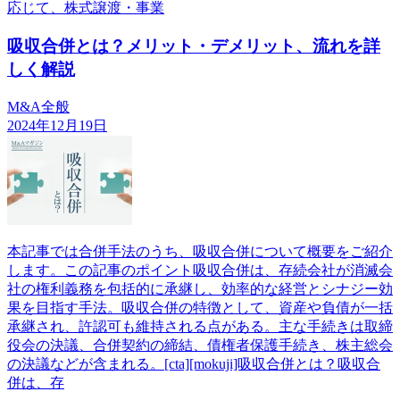
応じて、株式譲渡・事業
吸収合併とは？メリット・デメリット、流れを詳
しく解説
M&A全般
2024年12月19日
本記事では合併手法のうち、吸収合併について概要をご紹介
します。この記事のポイント吸収合併は、存続会社が消滅会
社の権利義務を包括的に承継し、効率的な経営とシナジー効
果を目指す手法。吸収合併の特徴として、資産や負債が一括
承継され、許認可も維持される点がある。主な手続きは取締
役会の決議、合併契約の締結、債権者保護手続き、株主総会
の決議などが含まれる。[cta][mokuji]吸収合併とは？吸収合
併は、存