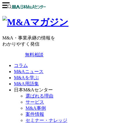
M&A・事業承継の情報を
わかりやすく発信
無料相談
コラム
M&Aニュース
M&Aを学ぶ
M&A用語集
日本M&Aセンター
選ばれる理由
サービス
M&A事例
案件情報
セミナー・ナレッジ