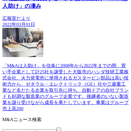
人助け」の凄み
広報室だより
2022年03月01日
「M&Aは人助け」を信条に2008年から2022年までの間、買
い手企業として計25社を譲受した大阪市のハシダ技研工業株
式会社。火力発電所に使用されるガスタービン部品は高い技
術力から、ゼネラル・エレクトリック（GE）社や三菱重工
業など名だたる企業を取引先に持ち、自動ドアの自社ブラン
ドも好調な製造業のグループ企業です。後継者のいない製造
業を譲り受けながら成長を果たしています。事業はグループ
売上高200
M&Aニュース検索