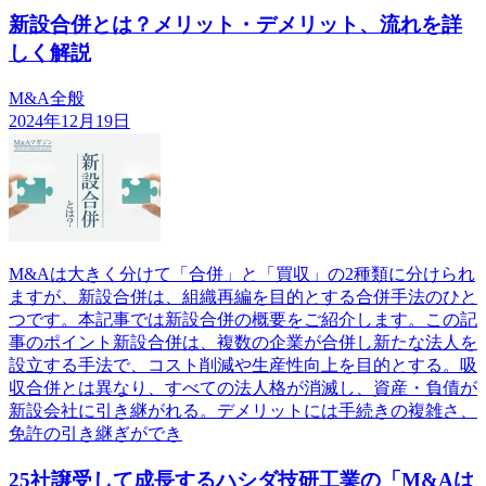
新設合併とは？メリット・デメリット、流れを詳
しく解説
M&A全般
2024年12月19日
M&Aは大きく分けて「合併」と「買収」の2種類に分けられ
ますが、新設合併は、組織再編を目的とする合併手法のひと
つです。本記事では新設合併の概要をご紹介します。この記
事のポイント新設合併は、複数の企業が合併し新たな法人を
設立する手法で、コスト削減や生産性向上を目的とする。吸
収合併とは異なり、すべての法人格が消滅し、資産・負債が
新設会社に引き継がれる。デメリットには手続きの複雑さ、
免許の引き継ぎができ
25社譲受して成長するハシダ技研工業の「M&Aは