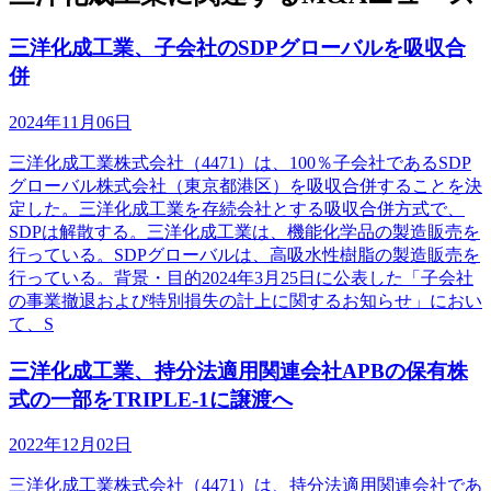
三洋化成工業、子会社のSDPグローバルを吸収合
併
2024年11月06日
三洋化成工業株式会社（4471）は、100％子会社であるSDP
グローバル株式会社（東京都港区）を吸収合併することを決
定した。三洋化成工業を存続会社とする吸収合併方式で、
SDPは解散する。三洋化成工業は、機能化学品の製造販売を
行っている。SDPグローバルは、高吸水性樹脂の製造販売を
行っている。背景・目的2024年3月25日に公表した「子会社
の事業撤退および特別損失の計上に関するお知らせ」におい
て、S
三洋化成工業、持分法適用関連会社APBの保有株
式の一部をTRIPLE-1に譲渡へ
2022年12月02日
三洋化成工業株式会社（4471）は、持分法適用関連会社であ