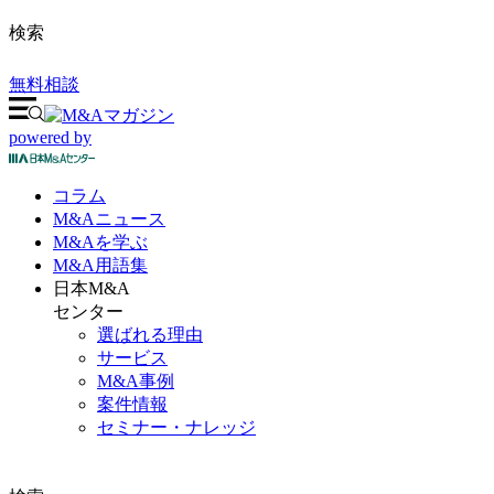
検索
無料相談
powered by
コラム
M&A
ニュース
M&Aを
学ぶ
M&A
用語集
日本M&A
センター
選ばれる理由
サービス
M&A事例
案件情報
セミナー・ナレッジ