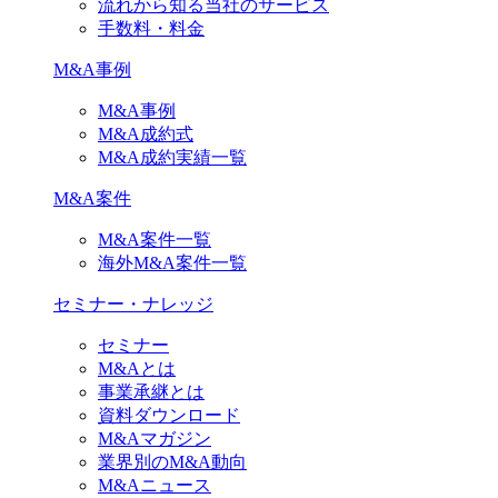
流れから知る当社のサービス
手数料・料金
M&A事例
M&A事例
M&A成約式
M&A成約実績一覧
M&A案件
M&A案件一覧
海外M&A案件一覧
セミナー・ナレッジ
セミナー
M&Aとは
事業承継とは
資料ダウンロード
M&Aマガジン
業界別のM&A動向
M&Aニュース