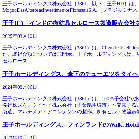
王子ホールディングス株式会社（3861、以下：王子HD）は、グループ会
MognoDasAlterosasInvestimentosFlorestaisS
王子HD、インドの微結晶セルロース製造販売会社
2025年03月10日
王子ホールディングス株式会社（3861）は、ChemfieldCell
た。取得金額については非開示。王子ホールディングスは、生活
セルロース
王子ホールディングス、傘下のチューエツをタイヘ
2024年08月06日
王子ホールディングス株式会社（3861）は、100％子会社
発行株式を、タイヘイ株式会社（千葉県匝瑳市）へ売却する
製造、マルチメディアコンテンツの製作、所有ビル・物流基
王子ホールディングス、フィンランドのWalki Hold
2023年10月23日