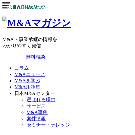
M&A・事業承継の情報を
わかりやすく発信
無料相談
コラム
M&Aニュース
M&Aを学ぶ
M&A用語集
日本M&Aセンター
選ばれる理由
サービス
M&A事例
案件情報
セミナー・ナレッジ