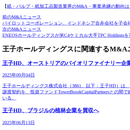
【
紙・パルプ・紙加工品製造業界のM&A・事業承継の動向は
前のM&Aニュース
パイロットコーポレーション、インドネシア合弁会社を子会
次のM&Aニュース
ENEOSホールディングスが米C4ケミカル大手TPC Holdings
王子ホールディングスに関連するM&A
王子HD、オーストリアのバイオリファイナリー企業Au
2025年09月04日
王子ホールディングス株式会社（3861、以下：王子HD）は、Aus
譲渡契約を、投資ファンドTowerBrookCapitalPar
いる。
王子HD、ブラジルの植林企業を買収へ
2025年06月13日