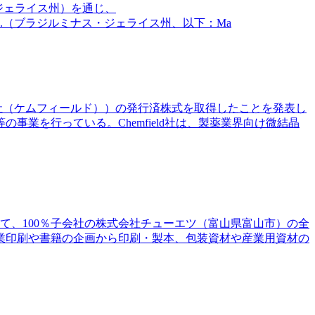
ナス・ジェライス州）を通じ、
astorilS.A.（ブラジルミナス・ジェライス州、以下：Ma
hemfield社（ケムフィールド））の発行済株式を取得したことを発表し
業を行っている。Chemfield社は、製薬業界向け微結晶
じて、100％子会社の株式会社チューエツ（富山県富山市）の全
業印刷や書籍の企画から印刷・製本、包装資材や産業用資材の