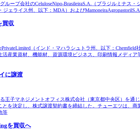
社のCeluloseNipo-BrasileiraS.A.（ブラジルミ
.A.（ブラジルミナス・ジェライス州、以下：MDA）およびMamoneiraAgrop
を買収
ulosePrivateLimited（インド・マハラシュトラ州、以下：C
産業資材、機能材、資源環境ビジネス、印刷情報メディア等の事
イに譲渡
である王子マネジメントオフィス株式会社（東京都中央区）を通
ことを決定し、株式譲渡契約書を締結した。チューエツは、商
地等
ingを買収へ