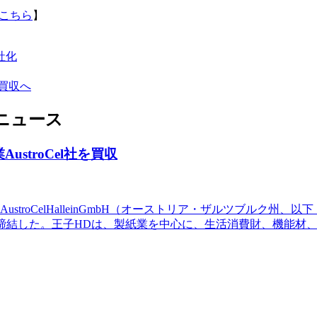
こちら
】
社化
を買収へ
ニュース
stroCel社を買収
troCelHalleinGmbH（オーストリア・ザルツブルク州、以
tnersとの間で締結した。王子HDは、製紙業を中心に、生活消費財