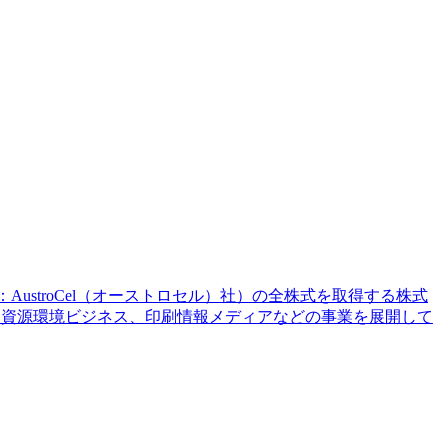
下：AustroCel（オーストロセル）社）の全株式を取得する株式
、機能材、資源環境ビジネス、印刷情報メディアなどの事業を展開して