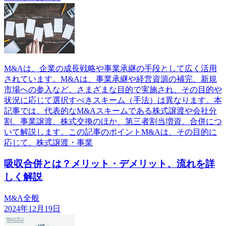
M&Aは、企業の成長戦略や事業承継の手段として広く活用
されています。M&Aは、事業承継や経営資源の補完、新規
市場への参入など、さまざまな目的で実施され、その目的や
状況に応じて選択すべきスキーム（手法）は異なります。本
記事では、代表的なM&Aスキームである株式譲渡や会社分
割、事業譲渡、株式交換のほか、第三者割当増資、合併につ
いて解説します。この記事のポイントM&Aは、その目的に
応じて、株式譲渡・事業
吸収合併とは？メリット・デメリット、流れを詳
しく解説
M&A全般
2024年12月19日