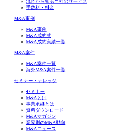
流れから知る当社のサービス
手数料・料金
M&A事例
M&A事例
M&A成約式
M&A成約実績一覧
M&A案件
M&A案件一覧
海外M&A案件一覧
セミナー・ナレッジ
セミナー
M&Aとは
事業承継とは
資料ダウンロード
M&Aマガジン
業界別のM&A動向
M&Aニュース