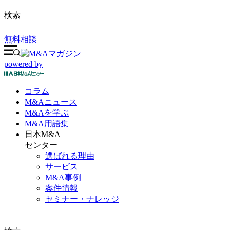
検索
無料相談
powered by
コラム
M&A
ニュース
M&Aを
学ぶ
M&A
用語集
日本M&A
センター
選ばれる理由
サービス
M&A事例
案件情報
セミナー・ナレッジ