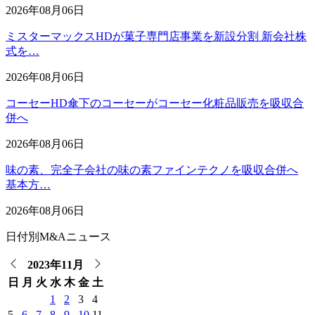
2026年08月06日
ミスターマックスHDが菓子専門店事業を新設分割 新会社株
式を…
2026年08月06日
コーセーHD傘下のコーセーがコーセー化粧品販売を吸収合
併へ
2026年08月06日
味の素、完全子会社の味の素ファインテクノを吸収合併へ
基本方…
2026年08月06日
日付別M&Aニュース
2023年11月
日
月
火
水
木
金
土
1
2
3
4
5
6
7
8
9
10
11