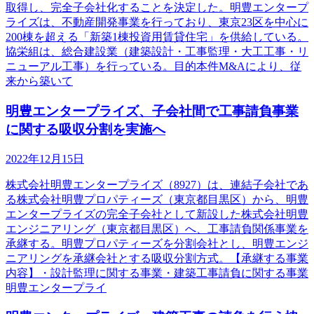
取得し、完全子会社化することを決定した。明豊エンタープ
ライズは、不動産開発事業を行っており、東京23区を中心に
200棟を超える「新築1棟投資用賃貸住宅」を供給している。
協栄組は、総合建設業（建築設計・工事監理・大工工事・リ
ニューアル工事）を行っている。目的本件M&Aにより、従
来から築いて
明豊エンタープライズ、子会社間で工事請負事業
に関する吸収分割を実施へ
2022年12月15日
株式会社明豊エンタープライズ（8927）は、連結子会社であ
る株式会社明豊プロパティーズ（東京都目黒区）から、明豊
エンタープライズの完全子会社として新設した株式会社明豊
エンジニアリング（東京都目黒区）へ、工事請負関係事業を
承継する。明豊プロパティーズを分割会社とし、明豊エンジ
ニアリングを承継会社とする吸収分割方式。【承継する事業
内容】・設計監理に関する事業・建築工事請負に関する事業
明豊エンタープライ