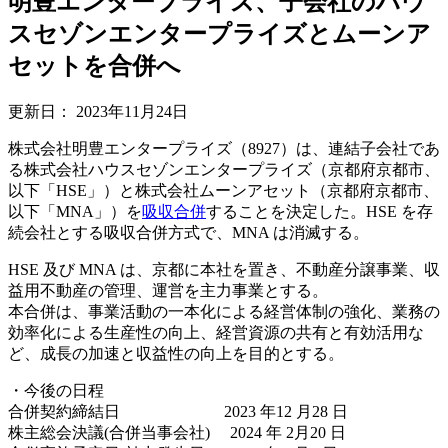
明豊エンタープライズ、子会社のハウ
スセゾンエンタープライズとムーンア
セットを合併へ
更新日：
2023年11月24日
株式会社明豊エンタープライズ（8927）は、連結子会社であ
る株式会社ハウスセゾンエンタープライズ（京都府京都市、
以下「HSE」）と株式会社ムーンアセット（京都府京都市、
以下「MNA」）を
吸収合併
することを決定した。HSE を存
続会社とする吸収合併方式で、MNA は消滅する。
HSE 及び MNA は、京都に本社を置き、不動産分譲事業、収
益用不動産の管理、運営を主力事業とする。
本合併は、事業活動の一本化による経営体制の強化、業務の
効率化による生産性の向上、経営資源の共有と有効活用な
ど、成長の加速と収益性の向上を目的とする。
・今後の日程
合併契約締結日 2023 年12 月28 日
株主総会決議(合併当事会社) 2024 年 2月20 日