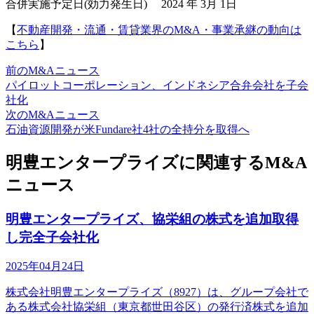
合併実施予定日(効力発生日) 2024 年 3月 1日
【
不動産開発・流通・賃貸業界のM&A・事業承継の動向は
こちら
】
前のM&Aニュース
パイロットコーポレーション、インドネシア合弁会社を子会
社化
次のM&Aニュース
石油資源開発が米Fundare社4社の全持分を取得へ
明豊エンタープライズに関連するM&A
ニュース
明豊エンタープライズ、協栄組の株式を追加取得
し完全子会社化
2025年04月24日
株式会社明豊エンタープライズ（8927）は、グループ会社で
ある株式会社協栄組（東京都世田谷区）の発行済株式を追加