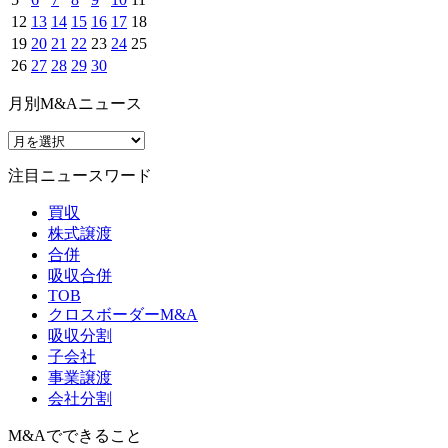
12
13
14
15
16
17
18
19
20
21
22
23
24
25
26
27
28
29
30
月別M&Aニュース
注目ニュースワード
買収
株式譲渡
合併
吸収合併
TOB
クロスボーダーM&A
吸収分割
子会社
事業譲渡
会社分割
M&Aでできること