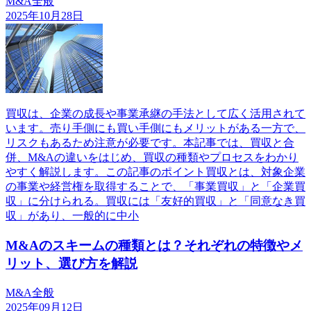
M&A全般
2025年10月28日
買収は、企業の成長や事業承継の手法として広く活用されて
います。売り手側にも買い手側にもメリットがある一方で、
リスクもあるため注意が必要です。本記事では、買収と合
併、M&Aの違いをはじめ、買収の種類やプロセスをわかり
やすく解説します。この記事のポイント買収とは、対象企業
の事業や経営権を取得することで、「事業買収」と「企業買
収」に分けられる。買収には「友好的買収」と「同意なき買
収」があり、一般的に中小
M&Aのスキームの種類とは？それぞれの特徴やメ
リット、選び方を解説
M&A全般
2025年09月12日