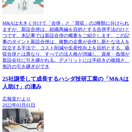
M&Aは大きく分けて「合併」と「買収」の2種類に分けられ
ますが、新設合併は、組織再編を目的とする合併手法のひと
つです。本記事では新設合併の概要をご紹介します。この記
事のポイント新設合併は、複数の企業が合併し新たな法人を
設立する手法で、コスト削減や生産性向上を目的とする。吸
収合併とは異なり、すべての法人格が消滅し、資産・負債が
新設会社に引き継がれる。デメリットには手続きの複雑さ、
免許の引き継ぎができ
25社譲受して成長するハシダ技研工業の「M&Aは
人助け」の凄み
広報室だより
2022年03月01日