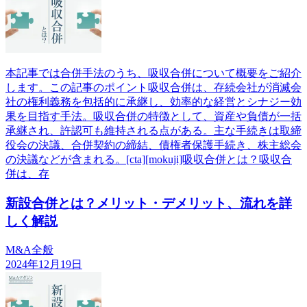
本記事では合併手法のうち、吸収合併について概要をご紹介
します。この記事のポイント吸収合併は、存続会社が消滅会
社の権利義務を包括的に承継し、効率的な経営とシナジー効
果を目指す手法。吸収合併の特徴として、資産や負債が一括
承継され、許認可も維持される点がある。主な手続きは取締
役会の決議、合併契約の締結、債権者保護手続き、株主総会
の決議などが含まれる。[cta][mokuji]吸収合併とは？吸収合
併は、存
新設合併とは？メリット・デメリット、流れを詳
しく解説
M&A全般
2024年12月19日