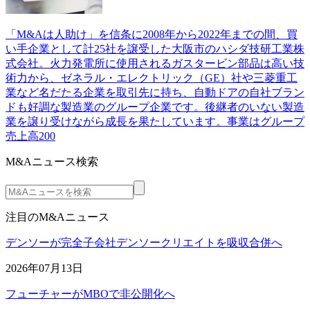
「M&Aは人助け」を信条に2008年から2022年までの間、買
い手企業として計25社を譲受した大阪市のハシダ技研工業株
式会社。火力発電所に使用されるガスタービン部品は高い技
術力から、ゼネラル・エレクトリック（GE）社や三菱重工
業など名だたる企業を取引先に持ち、自動ドアの自社ブラン
ドも好調な製造業のグループ企業です。後継者のいない製造
業を譲り受けながら成長を果たしています。事業はグループ
売上高200
M&Aニュース検索
注目のM&Aニュース
デンソーが完全子会社デンソークリエイトを吸収合併へ
2026年07月13日
フューチャーがMBOで非公開化へ