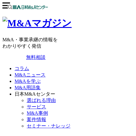
M&A・事業承継の情報を
わかりやすく発信
無料相談
コラム
M&Aニュース
M&Aを学ぶ
M&A用語集
日本M&Aセンター
選ばれる理由
サービス
M&A事例
案件情報
セミナー・ナレッジ