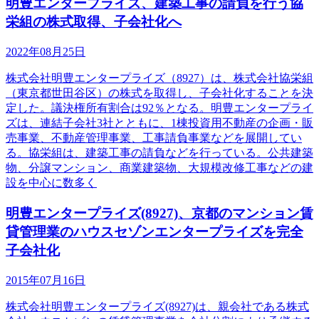
明豊エンタープライズ、建築工事の請負を行う協
栄組の株式取得、子会社化へ
2022年08月25日
株式会社明豊エンタープライズ（8927）は、株式会社協栄組
（東京都世田谷区）の株式を取得し、子会社化することを決
定した。議決権所有割合は92％となる。明豊エンタープライ
ズは、連結子会社3社とともに、1棟投資用不動産の企画・販
売事業、不動産管理事業、工事請負事業などを展開してい
る。協栄組は、建築工事の請負などを行っている。公共建築
物、分譲マンション、商業建築物、大規模改修工事などの建
設を中心に数多く
明豊エンタープライズ(8927)、京都のマンション賃
貸管理業のハウスセゾンエンタープライズを完全
子会社化
2015年07月16日
株式会社明豊エンタープライズ(8927)は、親会社である株式