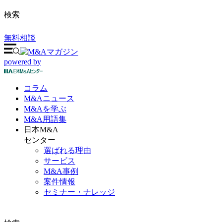
検索
無料相談
powered by
コラム
M&A
ニュース
M&Aを
学ぶ
M&A
用語集
日本M&A
センター
選ばれる理由
サービス
M&A事例
案件情報
セミナー・ナレッジ