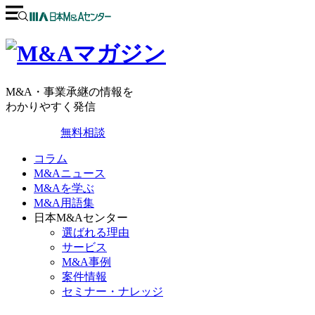
M&A・事業承継の情報を
わかりやすく発信
無料相談
コラム
M&Aニュース
M&Aを学ぶ
M&A用語集
日本M&Aセンター
選ばれる理由
サービス
M&A事例
案件情報
セミナー・ナレッジ