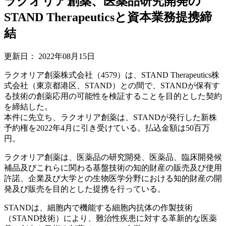
ラクオリア創薬、医薬品研究開発の
STAND Therapeuticsと資本業務提携締
結
更新日：
2022年08月15日
ラクオリア創薬株式会社（4579）は、STAND Therapeutics株
式会社（東京都港区、STAND）との間で、STANDが保有す
る技術の創薬応用の可能性を検証することを目的とした契約
を締結した。
本件に先立ち、ラクオリア創薬は、STANDが発行した新株
予約権を2022年4月に引き受けている。払込金額は50百万
円。
ラクオリア創薬は、医薬品の研究開発、医薬品、臨床開発候
補品及びこれらに関わる基盤技術の知的財産の販売及び使用
許諾、企業及び大学との生物医学分野における知的財産の開
発及び販売を目的とした提携を行っている。
STANDは、細胞内で機能する細胞内抗体の作製技術
（STAND技術）により、難治性疾患に対する革新的な医薬