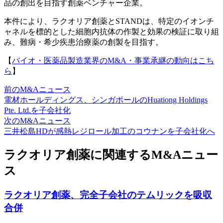
品の創出を目指す創薬ベンチャー企業。
本件により、ラクオリア創薬とSTANDは、特定のイオンチ
ャネルを標的とした細胞内抗体の作製と効果の検証に取り組
み、難病・希少疾患治療薬の創製を目指す。
【
バイオ・医薬品製造業界のM&A・事業承継の動向はこち
ら
】
前のM&Aニュース
電材ホールディングス、シンガポールのHuationg Holdings
Pte. Ltd.を子会社化
次のM&Aニュース
三井松島HDが感熱レジロール加工のコウナンを子会社化へ
ラクオリア創薬に関連するM&Aニュー
ス
ラクオリア創薬、完全子会社のテムリックを吸収
合併