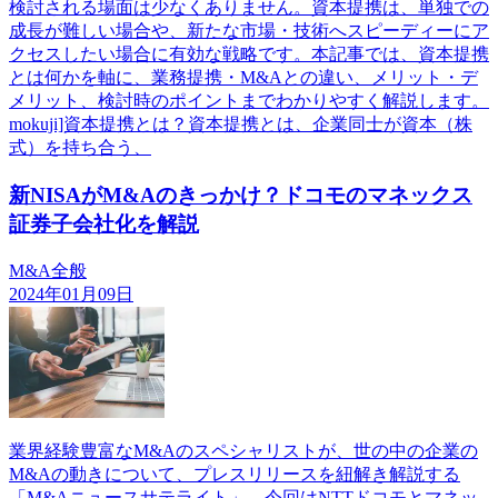
検討される場面は少なくありません。資本提携は、単独での
成長が難しい場合や、新たな市場・技術へスピーディーにア
クセスしたい場合に有効な戦略です。本記事では、資本提携
とは何かを軸に、業務提携・M&Aとの違い、メリット・デ
メリット、検討時のポイントまでわかりやすく解説します。
mokuji]資本提携とは？資本提携とは、企業同士が資本（株
式）を持ち合う、
新NISAがM&Aのきっかけ？ドコモのマネックス
証券子会社化を解説
M&A全般
2024年01月09日
業界経験豊富なM&Aのスペシャリストが、世の中の企業の
M&Aの動きについて、プレスリリースを紐解き解説する
「M&Aニュースサテライト」。今回はNTTドコモとマネッ