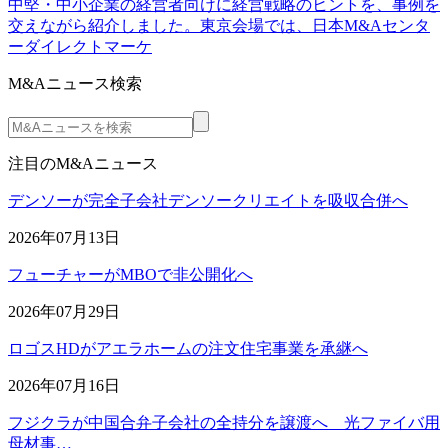
中堅・中小企業の経営者向けに経営戦略のヒントを、事例を
交えながら紹介しました。東京会場では、日本M&Aセンタ
ーダイレクトマーケ
M&Aニュース検索
注目のM&Aニュース
デンソーが完全子会社デンソークリエイトを吸収合併へ
2026年07月13日
フューチャーがMBOで非公開化へ
2026年07月29日
ロゴスHDがアエラホームの注文住宅事業を承継へ
2026年07月16日
フジクラが中国合弁子会社の全持分を譲渡へ 光ファイバ用
母材事…