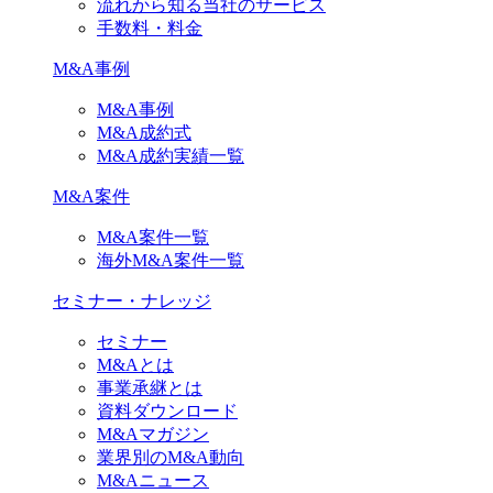
流れから知る当社のサービス
手数料・料金
M&A事例
M&A事例
M&A成約式
M&A成約実績一覧
M&A案件
M&A案件一覧
海外M&A案件一覧
セミナー・ナレッジ
セミナー
M&Aとは
事業承継とは
資料ダウンロード
M&Aマガジン
業界別のM&A動向
M&Aニュース