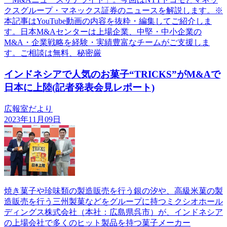
クスグループ・マネックス証券のニュースを解説します。※
本記事はYouTube動画の内容を抜粋・編集してご紹介しま
す。日本M&Aセンターは上場企業、中堅・中小企業の
M&A・企業戦略を経験・実績豊富なチームがご支援しま
す。ご相談は無料、秘密厳
インドネシアで人気のお菓子“TRICKS”がM&Aで
日本に上陸(記者発表会見レポート)
広報室だより
2023年11月09日
焼き菓子や珍味類の製造販売を行う銀の汐や、高級米菓の製
造販売を行う三州製菓などをグループに持つミクシオホール
ディングス株式会社（本社：広島県呉市）が、インドネシア
の上場会社で多くのヒット製品を持つ菓子メーカー