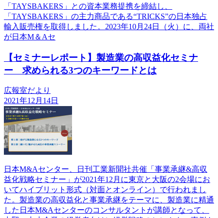
「TAYSBAKERS」との資本業務提携を締結し、
「TAYSBAKERS」の主力商品である“TRICKS”の日本独占
輸入販売権を取得しました。2023年10月24日（火）に、両社
が日本M＆Aセ
【セミナーレポート】製造業の高収益化セミナ
ー 求められる3つのキーワードとは
広報室だより
2021年12月14日
日本M&Aセンター、日刊工業新聞社共催「事業承継&高収
益化戦略セミナー」が2021年12月に東京と大阪の2会場にお
いてハイブリット形式（対面とオンライン）で行われまし
た。製造業の高収益化と事業承継をテーマに、製造業に精通
した日本M&Aセンターのコンサルタントが講師となって、