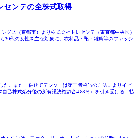
社トレセンテの全株式取得
ホールディングス（京都市）より株式会社トレセンテ（東京都中央区）
ら30代の女性を主な対象に、衣料品・靴・雑貨等のファッシ
合意した。また、併せてデンソーは第三者割当の方法によりイビ
本自己株式処分後の所有議決権割合4.88％）を引き受ける。払