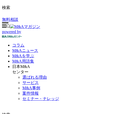
検索
無料相談
powered by
コラム
M&A
ニュース
M&Aを
学ぶ
M&A
用語集
日本M&A
センター
選ばれる理由
サービス
M&A事例
案件情報
セミナー・ナレッジ