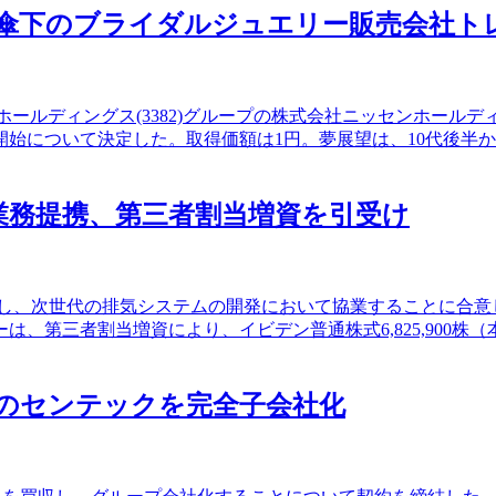
3382)傘下のブライダルジュエリー販売会
ン＆アイ・ホールディングス(3382)グループの株式会社ニッセン
始について決定した。取得価額は1円。夢展望は、10代後半か
と資本業務提携、第三者割当増資を引受け
契約を締結し、次世代の排気システムの開発において協業することに
、第三者割当増資により、イビデン普通株式6,825,900株（
カーのセンテックを完全子会社化