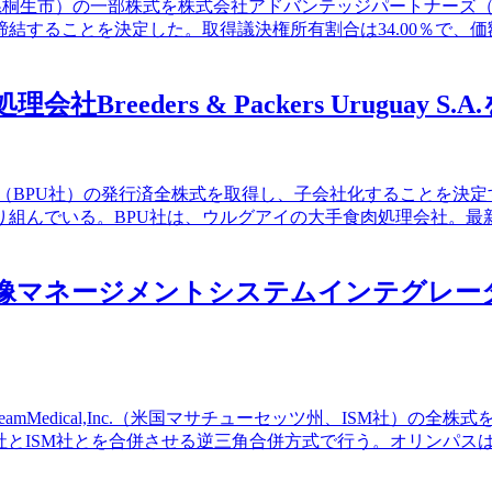
群馬県桐生市）の一部株式を株式会社アドバンテッジパートナー
することを決定した。取得議決権所有割合は34.00％で、価額
reeders & Packers Uruguay S.
UruguayS.A.（BPU社）の発行済全株式を取得し、子会社化するこ
り組んでいる。BPU社は、ウルグアイの大手食肉処理会社。最
ネージメントシステムインテグレーターImage S
StreamMedical,Inc.（米国マサチューセッツ州、ISM社
会社とISM社とを合併させる逆三角合併方式で行う。オリンパ