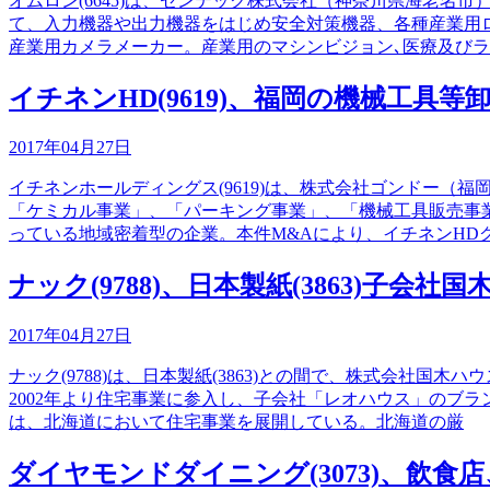
オムロン(6645)は、センテック株式会社（神奈川県海老
て、入力機器や出力機器をはじめ安全対策機器、各種産業用
産業用カメラメーカー。産業用のマシンビジョン､医療及び
イチネンHD(9619)、福岡の機械工具
2017年04月27日
イチネンホールディングス(9619)は、株式会社ゴンドー
「ケミカル事業」、「パーキング事業」、「機械工具販売事
っている地域密着型の企業。本件M&Aにより、イチネンHD
ナック(9788)、日本製紙(3863)子
2017年04月27日
ナック(9788)は、日本製紙(3863)との間で、株式会
2002年より住宅事業に参入し、子会社「レオハウス」のブ
は、北海道において住宅事業を展開している。北海道の厳
ダイヤモンドダイニング(3073)、飲