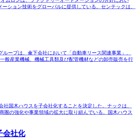
た。オムロンは、ファクトリーオートメーションの分野におい
メーション技術をグローバルに提供している。センテックは、
Dグループは、傘下会社において「自動車リース関連事業」、
、一般産業機械、機械工具類及び配管機材などの卸売販売を行
株式会社国木ハウスを子会社化することを決定した。ナックは、
、商圏の強化や事業領域の拡大に取り組んでいる。国木ハウス
子会社化