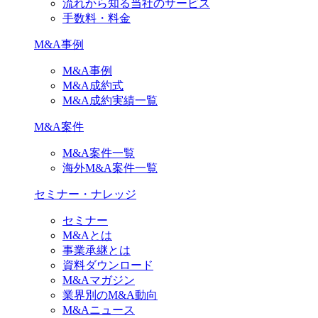
流れから知る当社のサービス
手数料・料金
M&A事例
M&A事例
M&A成約式
M&A成約実績一覧
M&A案件
M&A案件一覧
海外M&A案件一覧
セミナー・ナレッジ
セミナー
M&Aとは
事業承継とは
資料ダウンロード
M&Aマガジン
業界別のM&A動向
M&Aニュース