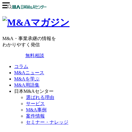
M&A・事業承継の情報を
わかりやすく発信
無料相談
コラム
M&Aニュース
M&Aを学ぶ
M&A用語集
日本M&Aセンター
選ばれる理由
サービス
M&A事例
案件情報
セミナー・ナレッジ