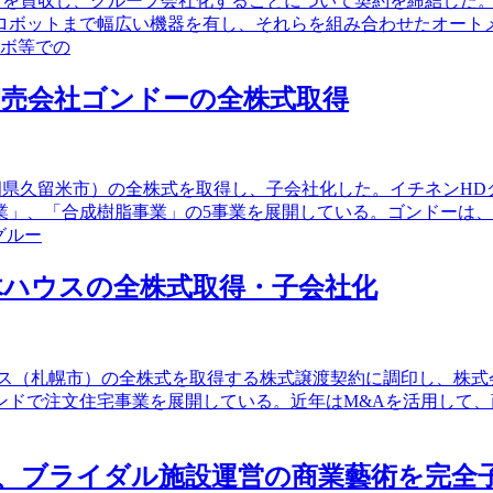
名市）を買収し、グループ会社化することについて契約を締結し
ロボットまで幅広い機器を有し、それらを組み合わせたオート
ラボ等での
等卸売会社ゴンドーの全株式取得
（福岡県久留米市）の全株式を取得し、子会社化した。イチネンH
業」、「合成樹脂事業」の5事業を展開している。ゴンドーは
グルー
会社国木ハウスの全株式取得・子会社化
社国木ハウス（札幌市）の全株式を取得する株式譲渡契約に調印し、
ランドで注文住宅事業を展開している。近年はM&Aを活用して
食店、ブライダル施設運営の商業藝術を完全