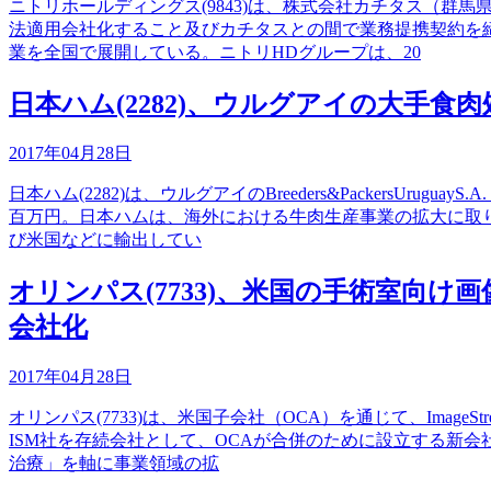
ニトリホールディングス(9843)は、株式会社カチタス（
法適用会社化すること及びカチタスとの間で業務提携契約を締結
業を全国で展開している。ニトリHDグループは、20
日本ハム(2282)、ウルグアイの大手食肉処理会社B
2017年04月28日
日本ハム(2282)は、ウルグアイのBreeders&Packers
百万円。日本ハムは、海外における牛肉生産事業の拡大に取
び米国などに輸出してい
オリンパス(7733)、米国の手術室向け画像マ
会社化
2017年04月28日
オリンパス(7733)は、米国子会社（OCA）を通じて、Image
ISM社を存続会社として、OCAが合併のために設立する新
治療」を軸に事業領域の拡