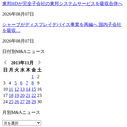
東邦HDが完全子会社の東邦システムサービスを吸収合併へ
2026年08月07日
シャープがディスプレイデバイス事業を再編へ 国内子会社
を吸収…
2026年08月07日
日付別M&Aニュース
2013年11月
日
月
火
水
木
金
土
1
2
3
4
5
6
7
8
9
10
11
12
13
14
15
16
17
18
19
20
21
22
23
24
25
26
27
28
29
30
月別M&Aニュース