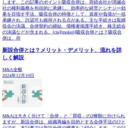
します。この記事のポイント吸収合併は、存続会社が消滅会
社の権利義務を包括的に承継し、効率的な経営とシナジー効
果を目指す手法。吸収合併の特徴として、資産や負債が一括
承継され、許認可も維持される点がある。主な手続きは取締
役会の決議、合併契約の締結、債権者保護手続き、株主総会
の決議などが含まれる。[cta][mokuji]吸収合併とは？吸収合
併は、存
新設合併とは？メリット・デメリット、流れを詳
しく解説
M&A全般
2024年12月19日
M&Aは大きく分けて「合併」と「買収」の2種類に分けられ
ますが、新設合併は、組織再編を目的とする合併手法のひと
つです。本記事では新設合併の概要をご紹介します。この記