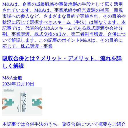
M&Aは、企業の成長戦略や事業承継の手段として広く活用
されています。M&Aは、事業承継や経営資源の補完、新規
市場への参入など、さまざまな目的で実施され、その目的や
状況に応じて選択すべきスキーム（手法）は異なります。本
記事では、代表的なM&Aスキームである株式譲渡や会社分
割、事業譲渡、株式交換のほか、第三者割当増資、合併につ
いて解説します。この記事のポイントM&Aは、その目的に
応じて、株式譲渡・事業
吸収合併とは？メリット・デメリット、流れを詳
しく解説
M&A全般
2024年12月19日
本記事では合併手法のうち、吸収合併について概要をご紹介