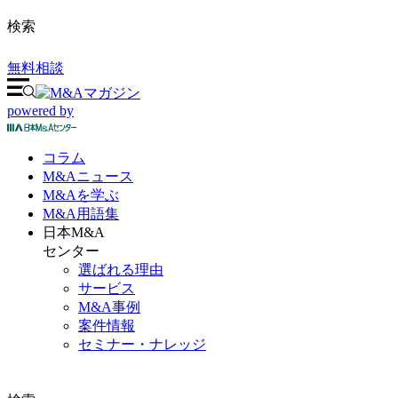
検索
無料相談
powered by
コラム
M&A
ニュース
M&Aを
学ぶ
M&A
用語集
日本M&A
センター
選ばれる理由
サービス
M&A事例
案件情報
セミナー・ナレッジ