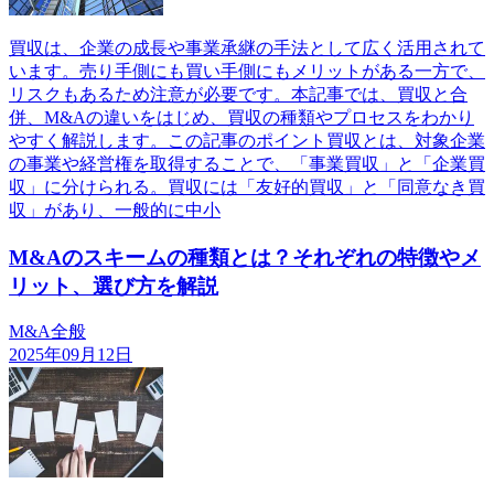
買収は、企業の成長や事業承継の手法として広く活用されて
います。売り手側にも買い手側にもメリットがある一方で、
リスクもあるため注意が必要です。本記事では、買収と合
併、M&Aの違いをはじめ、買収の種類やプロセスをわかり
やすく解説します。この記事のポイント買収とは、対象企業
の事業や経営権を取得することで、「事業買収」と「企業買
収」に分けられる。買収には「友好的買収」と「同意なき買
収」があり、一般的に中小
M&Aのスキームの種類とは？それぞれの特徴やメ
リット、選び方を解説
M&A全般
2025年09月12日