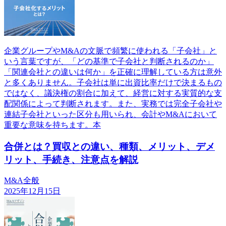
企業グループやM&Aの文脈で頻繁に使われる「子会社」と
いう言葉ですが、「どの基準で子会社と判断されるのか」
「関連会社との違いは何か」を正確に理解している方は意外
と多くありません。子会社は単に出資比率だけで決まるもの
ではなく、議決権の割合に加えて、経営に対する実質的な支
配関係によって判断されます。また、実務では完全子会社や
連結子会社といった区分も用いられ、会計やM&Aにおいて
重要な意味を持ちます。本
合併とは？買収との違い、種類、メリット、デメ
リット、手続き、注意点を解説
M&A全般
2025年12月15日