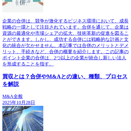
企業の合併は、競争が激化するビジネス環境において、成長
戦略の一環として注目されています。合併を通じて、企業は
資源の最適化や市場シェアの拡大、技術革新の促進を図るこ
とができます。しかし、成功する合併には戦略的な計画と文
化の統合が欠かせません。本記事では合併のメリットとデメ
リット、手続きなど、合併の概要を紹介します。この記事の
ポイント企業の合併は、2つ以上の企業が統合し新しい法人
を形成することを指す。
買収とは？合併やM&Aとの違い、種類、プロセス
を解説
M&A全般
2025年10月28日