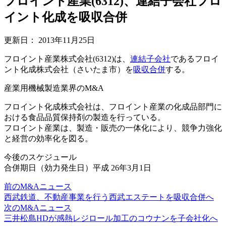
フロイント産業(6312)、連結子会社フロ
イント化成を吸収合併
更新日：
2013年11月25日
フロイント産業株式会社(6312)は、
連結
子会社
であるフロイ
ント化成株式会社（さいたま市）を
吸収合併
する。
産業用機械製造業界のM&A
フロイント化成株式会社は、フロイント産業の化成品部門に
おける食品品質保持剤の製造を行っている。
フロイント産業は、製造・販売の一体化により、競争力強化
と経営の効率化を図る。
今後のスケジュール
合併期日（効力発生日）平成 26年3月1日
前のM&Aニュース
西武鉄道、不動産事業を行う西武エステートを吸収合併へ
次のM&Aニュース
三井松島HDが感熱レジロール加工のコウナンを子会社化へ