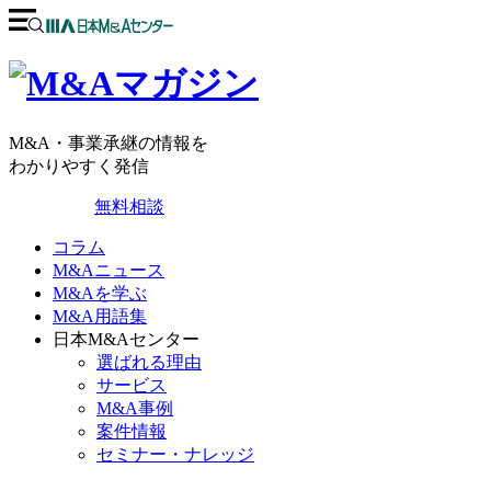
M&A・事業承継の情報を
わかりやすく発信
無料相談
コラム
M&Aニュース
M&Aを学ぶ
M&A用語集
日本M&Aセンター
選ばれる理由
サービス
M&A事例
案件情報
セミナー・ナレッジ