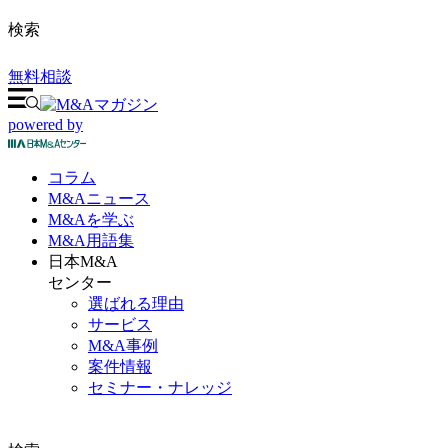
検索
無料相談
powered by
コラム
M&A
ニュース
M&Aを
学ぶ
M&A
用語集
日本M&A
センター
選ばれる理由
サービス
M&A事例
案件情報
セミナー・ナレッジ