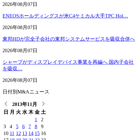
2026年08月07日
ENEOSホールディングスが米C4ケミカル大手TPC Hol…
2026年08月07日
東邦HDが完全子会社の東邦システムサービスを吸収合併へ
2026年08月07日
シャープがディスプレイデバイス事業を再編へ 国内子会社
を吸収…
2026年08月07日
日付別M&Aニュース
2013年11月
日
月
火
水
木
金
土
1
2
3
4
5
6
7
8
9
10
11
12
13
14
15
16