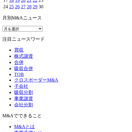
17
18
19
20
21
22
23
24
25
26
27
28
29
30
月別M&Aニュース
注目ニュースワード
買収
株式譲渡
合併
吸収合併
TOB
クロスボーダーM&A
子会社
吸収分割
事業譲渡
会社分割
M&Aでできること
M&Aとは