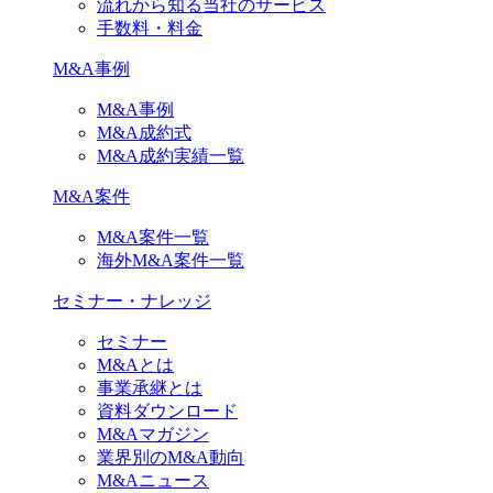
流れから知る当社のサービス
手数料・料金
M&A事例
M&A事例
M&A成約式
M&A成約実績一覧
M&A案件
M&A案件一覧
海外M&A案件一覧
セミナー・ナレッジ
セミナー
M&Aとは
事業承継とは
資料ダウンロード
M&Aマガジン
業界別のM&A動向
M&Aニュース