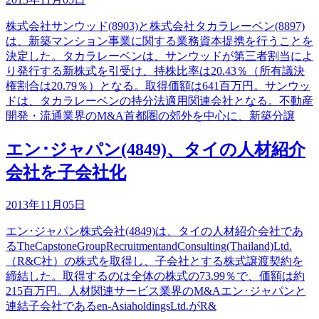
株式会社サンウッド(8903)と株式会社タカラレーベン(8897)
は、新築マンション事業に関する業務資本提携を行うことを
決定した。タカラレーベンは、サンウッドが第三者割当によ
り発行する新株式を引受け、持株比率は20.43％（所有議決
権割合は20.79％）となる。取得価額は641百万円。サンウッ
ドは、タカラレーベンの持分法適用関連会社となる。不動産
開発・流通業界のM&A首都圏の郊外を中心に、新築分譲
エン･ジャパン(4849)、タイの人材紹介
会社を子会社化
2013年11月05日
エン･ジャパン株式会社(4849)は、タイの人材紹介会社であ
るTheCapstoneGroupRecruitmentandConsulting(Thailand)Ltd.
（R&C社）の株式を取得し、子会社とする株式譲渡契約を
締結した。取得するのは全体の株式の73.99％で、価額は約
215百万円。人材関連サービス業界のM&Aエン･ジャパンと
連結子会社であるen-AsiaholdingsLtd.がR&