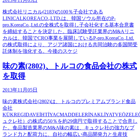
2013年11月05日
株式会社リニカル(2183)の100％子会社である
LINICALKOREACO.,LTD.は、韓国ソウル所在のP-
pro.KoreaCo.,Ltd.の全株式を取得し子会社化する基本合意書
を締結することを決定した。臨床試験受託業界のM&Aリニ
カルは、韓国でCRO事業を展開しているP-pro.KoreaCo.,Ltd.
の株式取得により、アジア諸国における共同治験の多国間受
託体制を強化する。今後のスケジ
味の素(2802)、トルコの食品会社の株式
を取得
2013年11月05日
味の素株式会社(2802)は、トルコのプレミアムブランド食品
会社
KÜKREGIDAVEİHTİYAÇMADDELERİNAKLİYATVEÖZELEĞ
ュクレ社）の株式の50％を約29億円で取得することで合意し
た。食品製造業界のM&A味の素は、キュクレ社の強力なブ
ランド力と配荷力に、自社の幅広い商品開発力と生産技