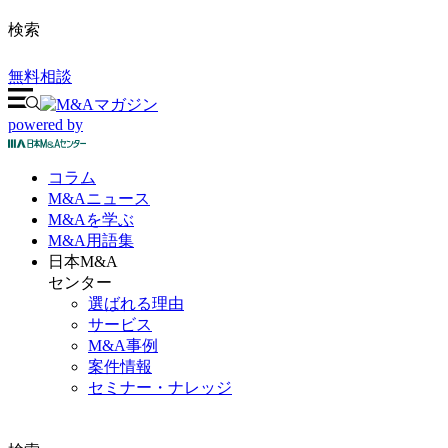
検索
無料相談
powered by
コラム
M&A
ニュース
M&Aを
学ぶ
M&A
用語集
日本M&A
センター
選ばれる理由
サービス
M&A事例
案件情報
セミナー・ナレッジ