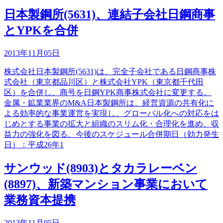
日本製鋼所(5631)、連結子会社日鋼商事
とYPKを合併
2013年11月05日
株式会社日本製鋼所(5631)は、完全子会社である日鋼商事株
式会社（東京都品川区）と株式会社YPK（東京都千代田
区）を合併し、商号を日鋼YPK商事株式会社に変更する。
金属・鉱業業界のM&A日本製鋼所は、経営資源の共有化に
よる効率的な事業運営を実現し、グローバル化への対応をは
じめとする事業の拡大と組織のスリム化・合理化を進め、収
益力の強化を図る。今後のスケジュール合併期日（効力発生
日）：平成26年1
サンウッド(8903)とタカラレーベン
(8897)、新築マンション事業において
業務資本提携
2013年11月05日