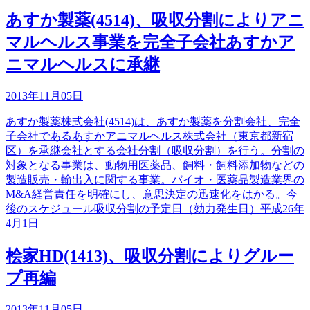
あすか製薬(4514)、吸収分割によりアニ
マルヘルス事業を完全子会社あすかア
ニマルヘルスに承継
2013年11月05日
あすか製薬株式会社(4514)は、あすか製薬を分割会社、完全
子会社であるあすかアニマルヘルス株式会社（東京都新宿
区）を承継会社とする会社分割（吸収分割）を行う。分割の
対象となる事業は、動物用医薬品、飼料・飼料添加物などの
製造販売・輸出入に関する事業。バイオ・医薬品製造業界の
M&A経営責任を明確にし、意思決定の迅速化をはかる。今
後のスケジュール吸収分割の予定日（効力発生日）平成26年
4月1日
桧家HD(1413)、吸収分割によりグルー
プ再編
2013年11月05日