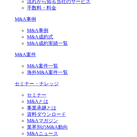
流れから知る当社のサービス
手数料・料金
M&A事例
M&A事例
M&A成約式
M&A成約実績一覧
M&A案件
M&A案件一覧
海外M&A案件一覧
セミナー・ナレッジ
セミナー
M&Aとは
事業承継とは
資料ダウンロード
M&Aマガジン
業界別のM&A動向
M&Aニュース