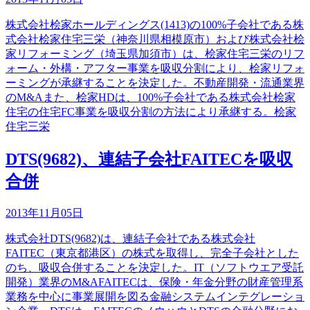
株式会社桧家ホールディングス(1413)の100%子会社である株
式会社桧家住宅三栄（神奈川県相模原市）および株式会社桧
家リフォーミング（埼玉県加須市）は、桧家住宅三栄のリフ
ォーム・外構・アフター事業を吸収分割により、桧家リフォ
ーミングが承継することを決定した。不動産開発・流通業界
のM&Aまた、桧家HDは、100%子会社である株式会社桧家
住宅の住宅FC事業を吸収分割の方法により承継する。桧家
住宅三栄
DTS(9682)、連結子会社FAITECを吸収
合併
2013年11月05日
株式会社DTS(9682)は、連結子会社である株式会社
FAITEC（東京都港区）の株式を取得し、完全子会社とした
のち、吸収合併することを決定した。IT（ソフトウエア受託
開発）業界のM&AFAITECは、保険・年金分野の財産管理系
業務を中心に事業展開を図る金融システムインテグレーショ