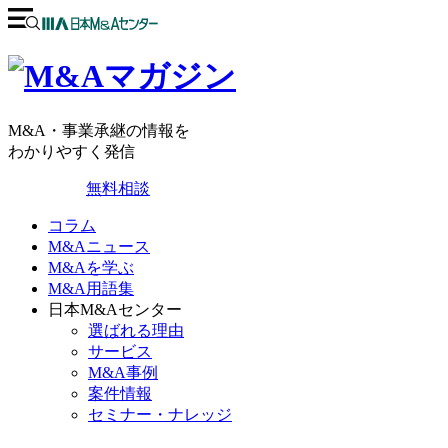
M&A・事業承継の情報を
わかりやすく発信
無料相談
コラム
M&Aニュース
M&Aを学ぶ
M&A用語集
日本M&Aセンター
選ばれる理由
サービス
M&A事例
案件情報
セミナー・ナレッジ