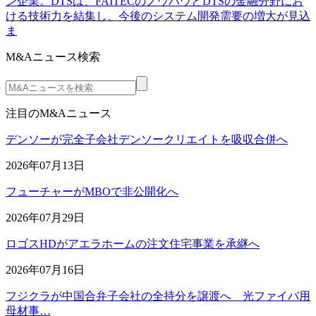
ン企業。DTSは、FAITECのノウハウとDTSの金融分野にお
ける技術力を結集し、今後のシステム開発需要の増大が見込
ま
M&Aニュース検索
注目のM&Aニュース
デンソーが完全子会社デンソークリエイトを吸収合併へ
2026年07月13日
フューチャーがMBOで非公開化へ
2026年07月29日
ロゴスHDがアエラホームの注文住宅事業を承継へ
2026年07月16日
フジクラが中国合弁子会社の全持分を譲渡へ 光ファイバ用
母材事…