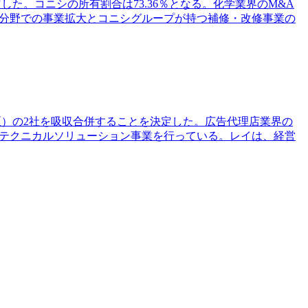
た。コニシの所有割合は73.36％となる。化学業界のM&A
梁分野での事業拡大とコニシグループが持つ補修・改修事業の
区）の2社を吸収合併することを決定した。広告代理店業界の
、テクニカルソリューション事業を行っている。レイは、経営