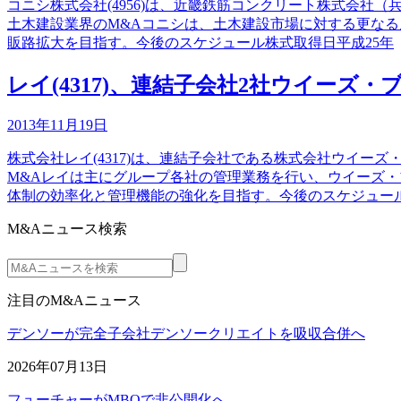
コニシ株式会社(4956)は、近畿鉄筋コンクリート株式会社
土木建設業界のM&Aコニシは、土木建設市場に対する更な
販路拡大を目指す。今後のスケジュール株式取得日平成25年
レイ(4317)、連結子会社2社ウイーズ
2013年11月19日
株式会社レイ(4317)は、連結子会社である株式会社ウイ
M&Aレイは主にグループ各社の管理業務を行い、ウイーズ
体制の効率化と管理機能の強化を目指す。今後のスケジュー
M&Aニュース検索
注目のM&Aニュース
デンソーが完全子会社デンソークリエイトを吸収合併へ
2026年07月13日
フューチャーがMBOで非公開化へ