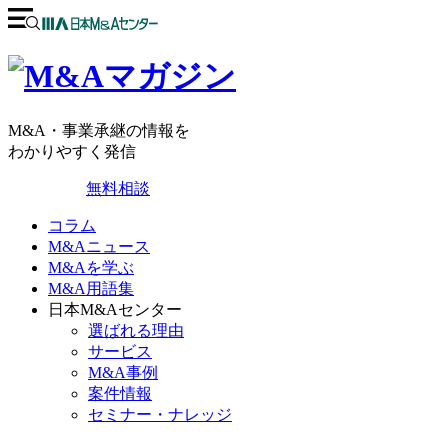
M&A・事業承継の情報を
わかりやすく発信
無料相談
コラム
M&Aニュース
M&Aを学ぶ
M&A用語集
日本M&Aセンター
選ばれる理由
サービス
M&A事例
案件情報
セミナー・ナレッジ