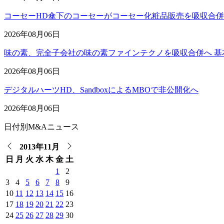
コーセーHD傘下のコーセーがコーセー化粧品販売を吸収合
2026年08月06日
味の素、完全子会社の味の素ファインテクノを吸収合併へ 基
2026年08月06日
デジタルハーツHD、SandboxによるMBOで非公開化へ
2026年08月06日
日付別M&Aニュース
2013年11月
日
月
火
水
木
金
土
1
2
3
4
5
6
7
8
9
10
11
12
13
14
15
16
17
18
19
20
21
22
23
24
25
26
27
28
29
30