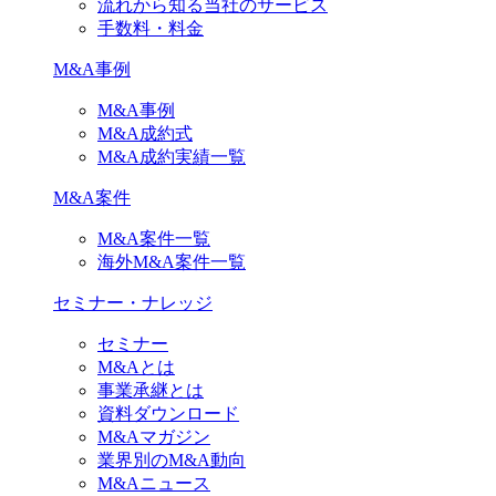
流れから知る当社のサービス
手数料・料金
M&A事例
M&A事例
M&A成約式
M&A成約実績一覧
M&A案件
M&A案件一覧
海外M&A案件一覧
セミナー・ナレッジ
セミナー
M&Aとは
事業承継とは
資料ダウンロード
M&Aマガジン
業界別のM&A動向
M&Aニュース