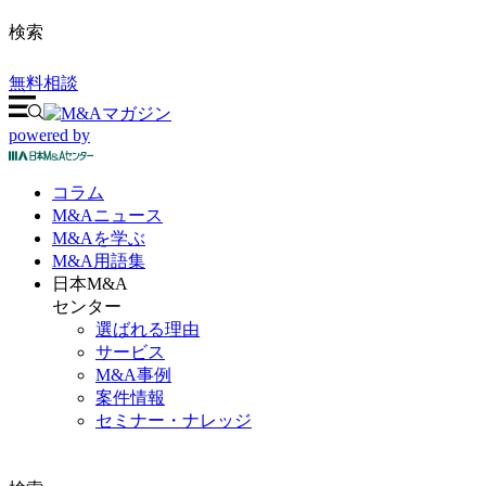
検索
無料相談
powered by
コラム
M&A
ニュース
M&Aを
学ぶ
M&A
用語集
日本M&A
センター
選ばれる理由
サービス
M&A事例
案件情報
セミナー・ナレッジ