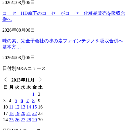
2026年08月06日
コーセーHD傘下のコーセーがコーセー化粧品販売を吸収合
併へ
2026年08月06日
味の素、完全子会社の味の素ファインテクノを吸収合併へ
基本方…
2026年08月06日
日付別M&Aニュース
2013年11月
日
月
火
水
木
金
土
1
2
3
4
5
6
7
8
9
10
11
12
13
14
15
16
17
18
19
20
21
22
23
24
25
26
27
28
29
30