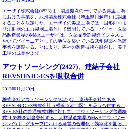
2013年11月29日
エーザイ株式会社(4523)は、製造拠点の一つである美里工場
における事業を、武州製薬株式会社（埼玉県川越市）に譲渡
することを決定した。エーザイの美里工場では、固形剤およ
び注射剤の主力製剤工場として機能している。バイオ・医薬
品製造業界のM&Aエーザイは、医薬品受託製造ビジネスに
おいてパイオニアとしての地位を築いている武州製薬へ当該
事業を譲渡することにより、両社の製造技術を融合し、美里
工場の成長および
アウトソーシング(2427)、連結子会社
REVSONIC-ESを吸収合併
2013年11月29日
株式会社アウトソーシング(2427)は、連結子会社である
REVSONIC-ES株式会社（横浜市港北区）を吸収合併する。
REV-ES社の普通株式1株に対して、アウトソーシング普通株
式11.65株を割当交付する。人材派遣業界のM&Aアウトソー
シングは、グループにおける経営の合理化・効率化を図る。