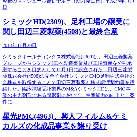
今後のスケジュール合併予定日（効力発生日）平成26年1月1
日
シミックHD(2309)、足利工場の譲受に
関し田辺三菱製薬(4508)と最終合意
2013年11月29日
シミックホールディングス株式会社(2309)は、田辺三菱製薬
グループからシミックHDへ製造事業及び工場資産を分割承
継することを目的として11月1日に設立された、田辺三菱製
薬株式会社(4508)の完全子会社シミックCMO足利株式会社の
全株式を取得することで田辺三菱製薬と株式譲渡契約書を締
結した。臨床試験受託業界のM&AシミックHDは、CMO事
業の主力剤形である固形剤において、生産能力の向上と、案
件に
星光PMC(4963)、興人フィルム&ケミ
カルズの化成品事業を譲り受け