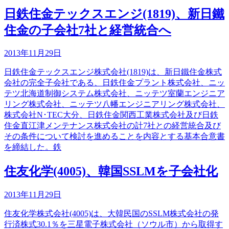
日鉄住金テックスエンジ(1819)、新日鐵
住金の子会社7社と経営統合へ
2013年11月29日
日鉄住金テックスエンジ株式会社(1819)は、新日鐵住金株式
会社の完全子会社である、日鉄住金プラント株式会社、ニッ
テツ北海道制御システム株式会社、ニッテツ室蘭エンジニア
リング株式会社、ニッテツ八幡エンジニアリング株式会社、
株式会社N･TEC大分、日鉄住金関西工業株式会社及び日鉄
住金直江津メンテナンス株式会社の計7社との経営統合及び
その条件について検討を進めることを内容とする基本合意書
を締結した。鉄
住友化学(4005)、韓国SSLMを子会社化
2013年11月29日
住友化学株式会社(4005)は、大韓民国のSSLM株式会社の発
行済株式30.1％を三星電子株式会社（ソウル市）から取得す