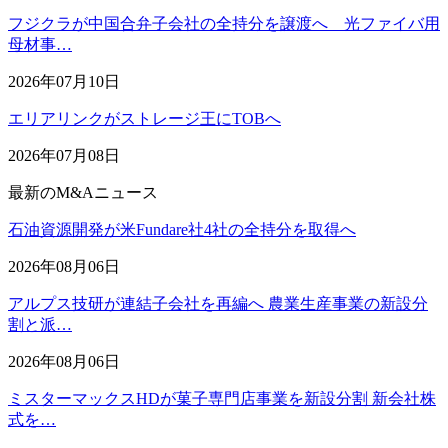
フジクラが中国合弁子会社の全持分を譲渡へ 光ファイバ用
母材事…
2026年07月10日
エリアリンクがストレージ王にTOBへ
2026年07月08日
最新のM&Aニュース
石油資源開発が米Fundare社4社の全持分を取得へ
2026年08月06日
アルプス技研が連結子会社を再編へ 農業生産事業の新設分
割と派…
2026年08月06日
ミスターマックスHDが菓子専門店事業を新設分割 新会社株
式を…