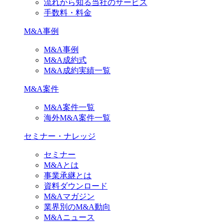
流れから知る当社のサービス
手数料・料金
M&A事例
M&A事例
M&A成約式
M&A成約実績一覧
M&A案件
M&A案件一覧
海外M&A案件一覧
セミナー・ナレッジ
セミナー
M&Aとは
事業承継とは
資料ダウンロード
M&Aマガジン
業界別のM&A動向
M&Aニュース