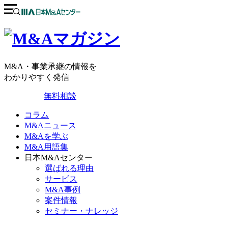
M&A・事業承継の情報を
わかりやすく発信
無料相談
コラム
M&Aニュース
M&Aを学ぶ
M&A用語集
日本M&Aセンター
選ばれる理由
サービス
M&A事例
案件情報
セミナー・ナレッジ