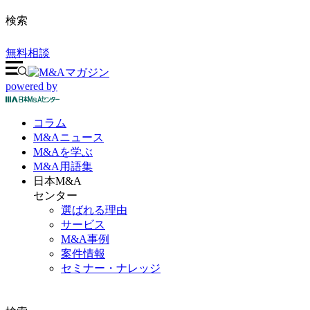
検索
無料相談
powered by
コラム
M&A
ニュース
M&Aを
学ぶ
M&A
用語集
日本M&A
センター
選ばれる理由
サービス
M&A事例
案件情報
セミナー・ナレッジ