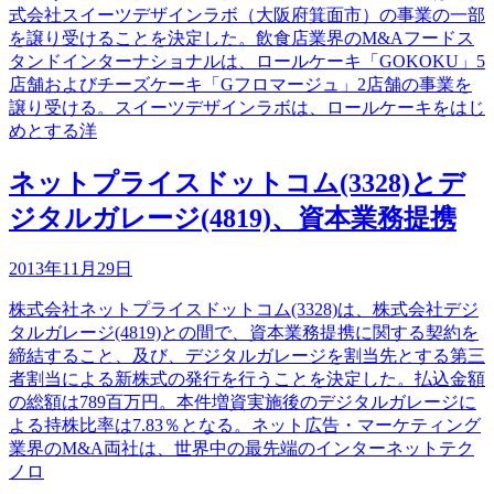
式会社スイーツデザインラボ（大阪府箕面市）の事業の一部
を譲り受けることを決定した。飲食店業界のM&Aフードス
タンドインターナショナルは、ロールケーキ「GOKOKU」5
店舗およびチーズケーキ「Gフロマージュ」2店舗の事業を
譲り受ける。スイーツデザインラボは、ロールケーキをはじ
めとする洋
ネットプライスドットコム(3328)とデ
ジタルガレージ(4819)、資本業務提携
2013年11月29日
株式会社ネットプライスドットコム(3328)は、株式会社デジ
タルガレージ(4819)との間で、資本業務提携に関する契約を
締結すること、及び、デジタルガレージを割当先とする第三
者割当による新株式の発行を行うことを決定した。払込金額
の総額は789百万円。本件増資実施後のデジタルガレージに
よる持株比率は7.83％となる。ネット広告・マーケティング
業界のM&A両社は、世界中の最先端のインターネットテク
ノロ