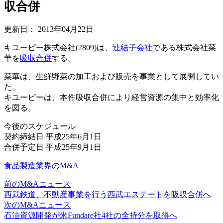
収合併
更新日：
2013年04月22日
キユーピー株式会社(2809)は、
連結
子会社
である株式会社菜
華を
吸収合併
する。
菜華は、生鮮野菜の加工および販売を事業として展開してい
た。
キユーピーは、本件吸収合併により経営資源の集中と効率化
を図る。
今後のスケジュール
契約締結日 平成25年6月1日
合併予定日 平成25年9月1日
食品製造業界のM&A
前のM&Aニュース
西武鉄道、不動産事業を行う西武エステートを吸収合併へ
次のM&Aニュース
石油資源開発が米Fundare社4社の全持分を取得へ