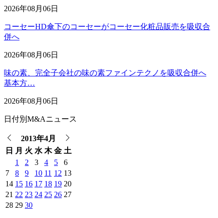
2026年08月06日
コーセーHD傘下のコーセーがコーセー化粧品販売を吸収合
併へ
2026年08月06日
味の素、完全子会社の味の素ファインテクノを吸収合併へ
基本方…
2026年08月06日
日付別M&Aニュース
2013年4月
日
月
火
水
木
金
土
1
2
3
4
5
6
7
8
9
10
11
12
13
14
15
16
17
18
19
20
21
22
23
24
25
26
27
28
29
30