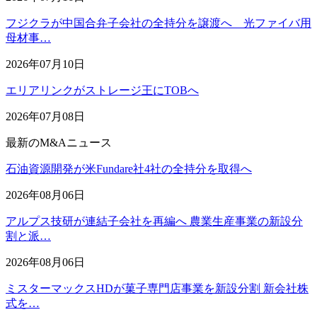
フジクラが中国合弁子会社の全持分を譲渡へ 光ファイバ用
母材事…
2026年07月10日
エリアリンクがストレージ王にTOBへ
2026年07月08日
最新のM&Aニュース
石油資源開発が米Fundare社4社の全持分を取得へ
2026年08月06日
アルプス技研が連結子会社を再編へ 農業生産事業の新設分
割と派…
2026年08月06日
ミスターマックスHDが菓子専門店事業を新設分割 新会社株
式を…