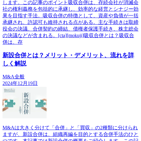
します。この記事のポイント吸収合併は、存続会社が消滅会
社の権利義務を包括的に承継し、効率的な経営とシナジー効
果を目指す手法。吸収合併の特徴として、資産や負債が一括
承継され、許認可も維持される点がある。主な手続きは取締
役会の決議、合併契約の締結、債権者保護手続き、株主総会
の決議などが含まれる。[cta][mokuji]吸収合併とは？吸収合
併は、存
新設合併とは？メリット・デメリット、流れを詳
しく解説
M&A全般
2024年12月19日
M&Aは大きく分けて「合併」と「買収」の2種類に分けられ
ますが、新設合併は、組織再編を目的とする合併手法のひと
つです。本記事では新設合併の概要をご紹介します。この記