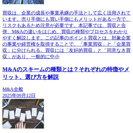
買収は、企業の成長や事業承継の手法として広く活用されて
います。売り手側にも買い手側にもメリットがある一方で、
リスクもあるため注意が必要です。本記事では、買収と合
併、M&Aの違いをはじめ、買収の種類やプロセスをわかり
やすく解説します。この記事のポイント買収とは、対象企業
の事業や経営権を取得することで、「事業買収」と「企業買
収」に分けられる。買収には「友好的買収」と「同意なき買
収」があり、一般的に中小
M&Aのスキームの種類とは？それぞれの特徴やメ
リット、選び方を解説
M&A全般
2025年09月12日