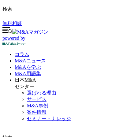
検索
無料相談
powered by
コラム
M&A
ニュース
M&Aを
学ぶ
M&A
用語集
日本M&A
センター
選ばれる理由
サービス
M&A事例
案件情報
セミナー・ナレッジ