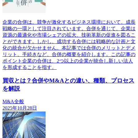
企業の合併は、競争が激化するビジネス環境において、成長
戦略の一環として注目されています。合併を通じて、企業は
資源の最適化や市場シェアの拡大、技術革新の促進を図るこ
とができます。しかし、成功する合併には戦略的な計画と文
化の統合が欠かせません。本記事では合併のメリットとデメ
リット、手続きなど、合併の概要を紹介します。この記事の
ポイント企業の合併は、2つ以上の企業が統合し新しい法人
を形成することを指す。
買収とは？合併やM&Aとの違い、種類、プロセス
を解説
M&A全般
2025年10月28日