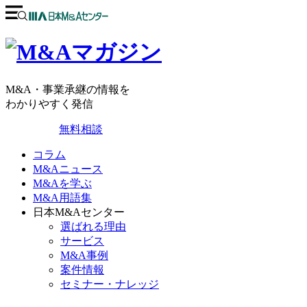
M&A・事業承継の情報を
わかりやすく発信
無料相談
コラム
M&Aニュース
M&Aを学ぶ
M&A用語集
日本M&Aセンター
選ばれる理由
サービス
M&A事例
案件情報
セミナー・ナレッジ