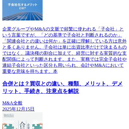
企業グループやM&Aの文脈で頻繁に使われる「子会社」と
いう言葉ですが、「どの基準で子会社と判断されるのか」
「関連会社との違いは何か」を正確に理解している方は意外
と多くありません。子会社は単に出資比率だけで決まるもの
ではなく、議決権の割合に加えて、経営に対する実質的な支
配関係によって判断されます。また、実務では完全子会社や
連結子会社といった区分も用いられ、会計やM&Aにおいて
重要な意味を持ちます。本
合併とは？買収との違い、種類、メリット、デメ
リット、手続き、注意点を解説
M&A全般
2025年12月15日