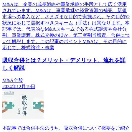
M&Aは、企業の成長戦略や事業承継の手段として広く活用
されています。M&Aは、事業承継や経営資源の補完、新規
市場への参入など、さまざまな目的で実施され、その目的や
状況に応じて選択すべきスキーム（手法）は異なります。本
記事では、代表的なM&Aスキームである株式譲渡や会社分
割、事業譲渡、株式交換のほか、第三者割当増資、合併につ
いて解説します。この記事のポイントM&Aは、その目的に
応じて、株式譲渡・事業
吸収合併とは？メリット・デメリット、流れを詳
しく解説
M&A全般
2024年12月19日
本記事では合併手法のうち、吸収合併について概要をご紹介