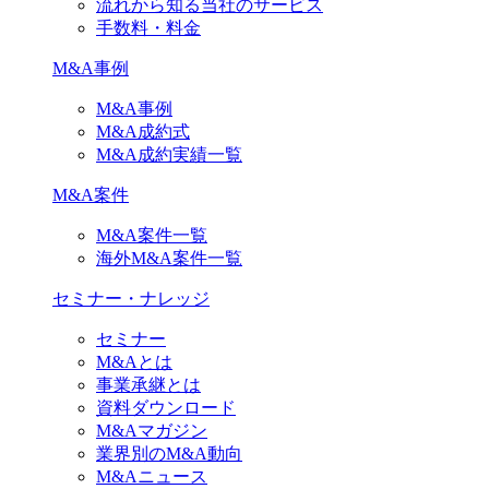
流れから知る当社のサービス
手数料・料金
M&A事例
M&A事例
M&A成約式
M&A成約実績一覧
M&A案件
M&A案件一覧
海外M&A案件一覧
セミナー・ナレッジ
セミナー
M&Aとは
事業承継とは
資料ダウンロード
M&Aマガジン
業界別のM&A動向
M&Aニュース