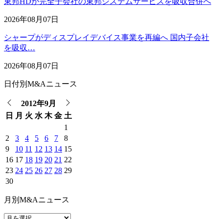
東邦HDが完全子会社の東邦システムサービスを吸収合併へ
2026年08月07日
シャープがディスプレイデバイス事業を再編へ 国内子会社
を吸収…
2026年08月07日
日付別M&Aニュース
2012年9月
日
月
火
水
木
金
土
1
2
3
4
5
6
7
8
9
10
11
12
13
14
15
16
17
18
19
20
21
22
23
24
25
26
27
28
29
30
月別M&Aニュース