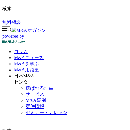
検索
無料相談
powered by
コラム
M&A
ニュース
M&Aを
学ぶ
M&A
用語集
日本M&A
センター
選ばれる理由
サービス
M&A事例
案件情報
セミナー・ナレッジ