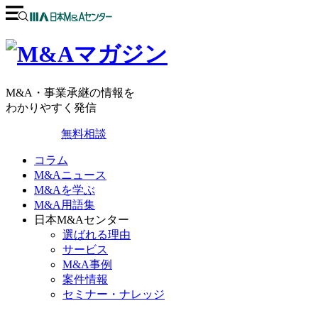
M&A・事業承継の情報を
わかりやすく発信
無料相談
コラム
M&Aニュース
M&Aを学ぶ
M&A用語集
日本M&Aセンター
選ばれる理由
サービス
M&A事例
案件情報
セミナー・ナレッジ