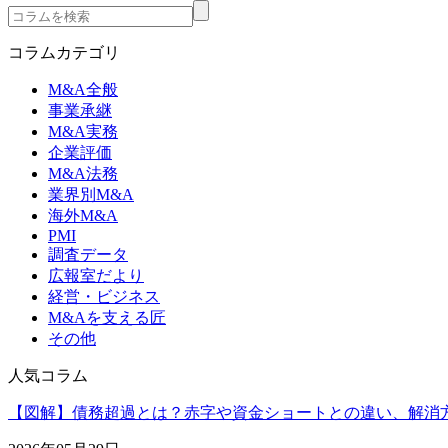
コラムカテゴリ
M&A全般
事業承継
M&A実務
企業評価
M&A法務
業界別M&A
海外M&A
PMI
調査データ
広報室だより
経営・ビジネス
M&Aを支える匠
その他
人気コラム
【図解】債務超過とは？赤字や資金ショートとの違い、解消