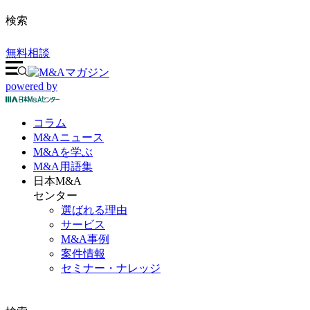
検索
無料相談
powered by
コラム
M&A
ニュース
M&Aを
学ぶ
M&A
用語集
日本M&A
センター
選ばれる理由
サービス
M&A事例
案件情報
セミナー・ナレッジ