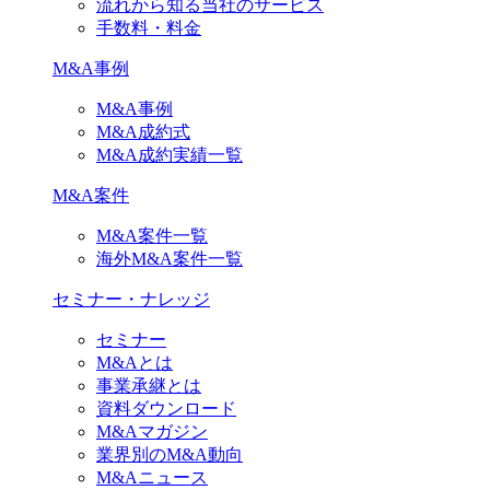
流れから知る当社のサービス
手数料・料金
M&A事例
M&A事例
M&A成約式
M&A成約実績一覧
M&A案件
M&A案件一覧
海外M&A案件一覧
セミナー・ナレッジ
セミナー
M&Aとは
事業承継とは
資料ダウンロード
M&Aマガジン
業界別のM&A動向
M&Aニュース