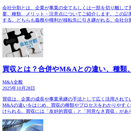
会社分割とは、企業が事業の全てもしくは一部を切り離して別
要、種類、メリット・注意点についてご紹介します。この記
する。どちらも義務や権利が移転先に引き継がれる。会社分
買収とは？合併やM&Aとの違い、種類
M&A全般
2025年10月28日
買収は、企業の成長や事業承継の手法として広く活用されて
M&Aの違いをはじめ、買収の種類やプロセスをわかりやす
けられる。買収には「友好的買収」と「同意なき買収」があ