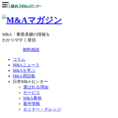
M&A・事業承継の情報を
わかりやすく発信
無料相談
コラム
M&Aニュース
M&Aを学ぶ
M&A用語集
日本M&Aセンター
選ばれる理由
サービス
M&A事例
案件情報
セミナー・ナレッジ