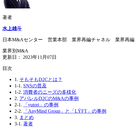
著者
水上雄斗
日本M&Aセンター 営業本部 業界再編チャネル 業界再編
業界別M&A
更新日：
2023年11月07日
⽬次
1.
そもそもD2Cとは？
1-1.
SNSの普及
1-2.
消費者のニーズの多様化
2.
アパレルD2CのM&Aの事例
2-1.
「yutori」の事例
2-2.
「AnyMind Group」と「LÝFT」の事例
3.
まとめ
3-1.
著者