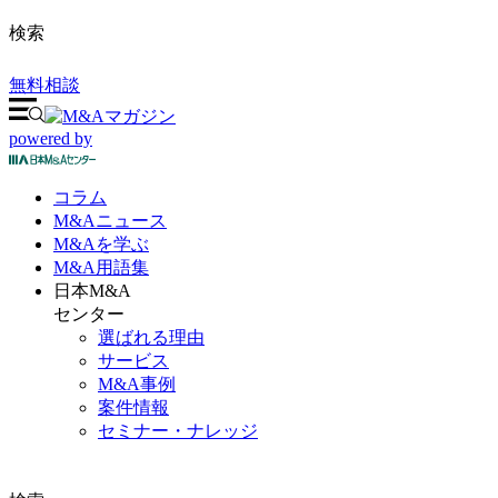
検索
無料相談
powered by
コラム
M&A
ニュース
M&Aを
学ぶ
M&A
用語集
日本M&A
センター
選ばれる理由
サービス
M&A事例
案件情報
セミナー・ナレッジ