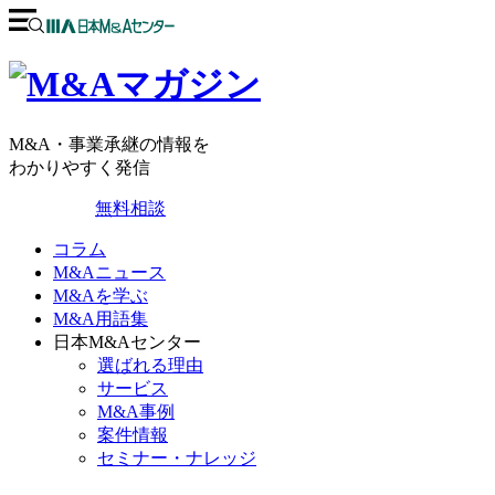
M&A・事業承継の情報を
わかりやすく発信
無料相談
コラム
M&Aニュース
M&Aを学ぶ
M&A用語集
日本M&Aセンター
選ばれる理由
サービス
M&A事例
案件情報
セミナー・ナレッジ