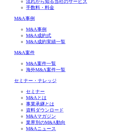
流れから知る当社のサービス
手数料・料金
M&A事例
M&A事例
M&A成約式
M&A成約実績一覧
M&A案件
M&A案件一覧
海外M&A案件一覧
セミナー・ナレッジ
セミナー
M&Aとは
事業承継とは
資料ダウンロード
M&Aマガジン
業界別のM&A動向
M&Aニュース