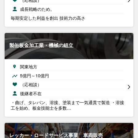
成長戦略のため。
毎期安定した利益を創出 技術力の高さ
製缶板金加工業・機械の組立
関東地方
5億円～10億円
（応相談）
後継者不在
・曲げ、タレパン、溶接、塗装まで一気通貫で製造 ・溶接
工を始め、板金技能士を多数…
レッカー・ロードサービス事業 車両販売