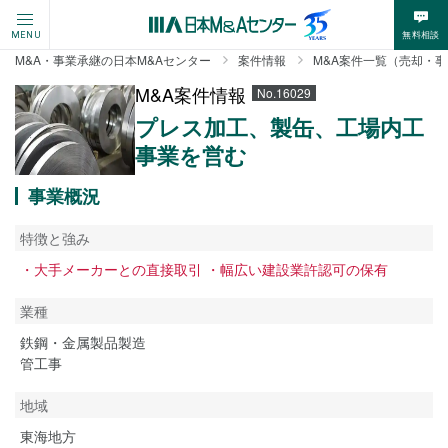
無料相談
MENU
M&A・事業承継の日本M&Aセンター
案件情報
M&A案件一覧（売却・
M&A案件情報
No.16029
プレス加工、製缶、工場内工
事業を営む
事業概況
特徴と強み
・大手メーカーとの直接取引 ・幅広い建設業許認可の保有
業種
鉄鋼・金属製品製造
管工事
地域
東海地方