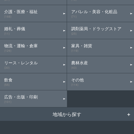
介護・医療・福祉
アパレル・美容・化粧品
(168)
(71)
婚礼・葬儀
調剤薬局・ドラッグストア
(11)
(25)
物流・運輸・倉庫
家具・雑貨
(126)
(119)
リース・レンタル
農林水産
(30)
(43)
飲食
その他
(55)
(114)
広告・出版・印刷
(101)
地域から探す