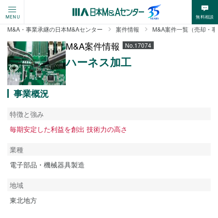
無料相談
MENU
M&A・事業承継の日本M&Aセンター
案件情報
M&A案件一覧（売却・
M&A案件情報
No.17074
ハーネス加工
事業概況
特徴と強み
毎期安定した利益を創出 技術力の高さ
業種
電子部品・機械器具製造
地域
東北地方