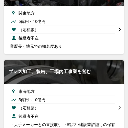
関東地方
5億円～10億円
（応相談）
後継者不在
業歴長く地元での知名度あり
プレス加工、製缶、工場内工事業を営む
東海地方
5億円～10億円
（応相談）
後継者不在
・大手メーカーとの直接取引 ・幅広い建設業許認可の保有