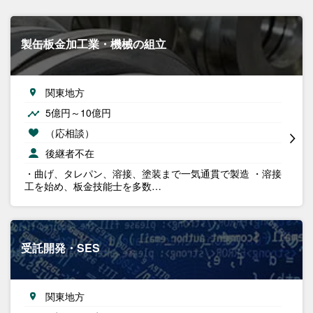
製缶板金加工業・機械の組立
関東地方
5億円～10億円
（応相談）
後継者不在
・曲げ、タレパン、溶接、塗装まで一気通貫で製造 ・溶接
工を始め、板金技能士を多数…
受託開発・SES
関東地方