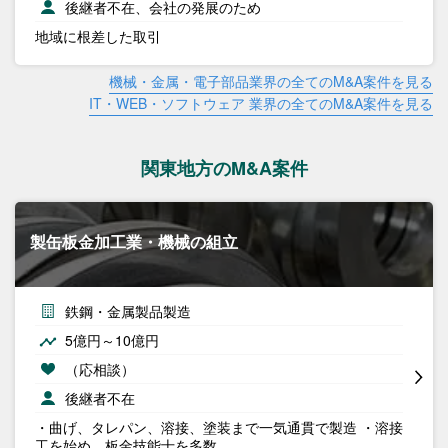
後継者不在、会社の発展のため
地域に根差した取引
機械・金属・電子部品業界の全てのM&A案件を見る
IT・WEB・ソフトウェア 業界の全てのM&A案件を見る
関東地方のM&A案件
製缶板金加工業・機械の組立
鉄鋼・金属製品製造
5億円～10億円
（応相談）
後継者不在
・曲げ、タレパン、溶接、塗装まで一気通貫で製造 ・溶接
工を始め、板金技能士を多数…