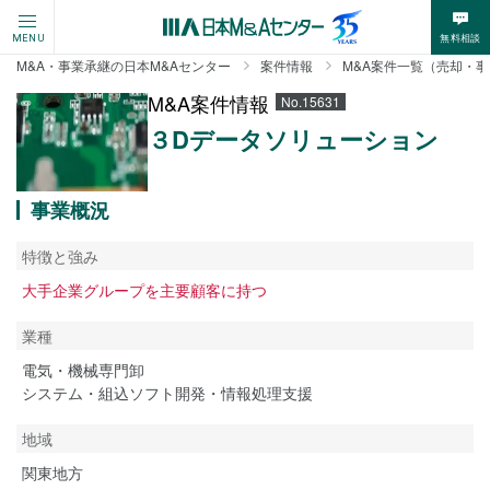
無料相談
MENU
M&A・事業承継の日本M&Aセンター
案件情報
M&A案件一覧（売却・
M&A案件情報
No.15631
３Dデータソリューション
事業概況
特徴と強み
大手企業グループを主要顧客に持つ
業種
電気・機械専門卸
システム・組込ソフト開発・情報処理支援
地域
関東地方