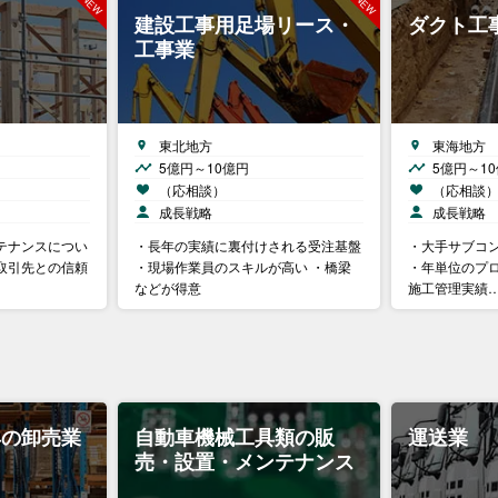
建設工事用足場リース・
ダクト工
工事業
東北地方
東海地方
5億円～10億円
5億円～1
（応相談）
（応相談
成長戦略
成長戦略
テナンスについ
・長年の実績に裏付けされる受注基盤
・大手サブコ
取引先との信頼
・現場作業員のスキルが高い ・橋梁
・年単位のプ
などが得意
施工管理実績
具の卸売業
自動車機械工具類の販
運送業
売・設置・メンテナンス