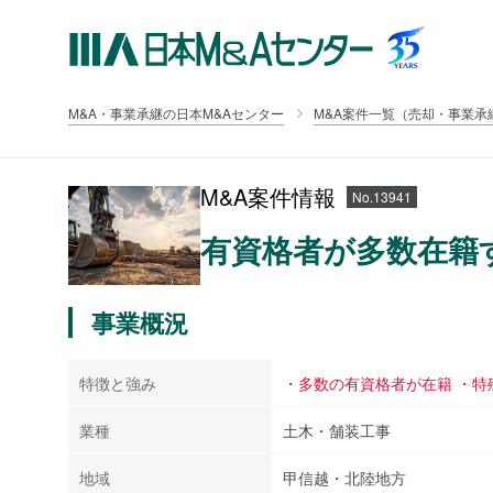
M&A・事業承継の日本M&Aセンター
M&A案件一覧（売却・事業承
M&A案件情報
No.13941
有資格者が多数在籍
事業概況
特徴と強み
・多数の有資格者が在籍 ・
業種
土木・舗装工事
地域
甲信越・北陸地方