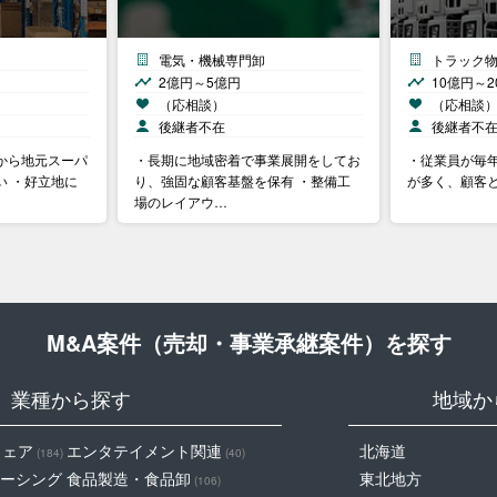
電気・機械専門卸
トラック
2億円～5億円
10億円～2
（応相談）
（応相談
後継者不在
後継者不
から地元スーパ
・長期に地域密着で事業展開をしてお
・従業員が毎年
い ・好立地に
り、強固な顧客基盤を保有 ・整備工
が多く、顧客
場のレイアウ…
M&A案件（売却・事業承継案件）を探す
業種から探す
地域か
ウェア
エンタテイメント関連
北海道
(184)
(40)
ーシング
食品製造・食品卸
東北地方
(106)