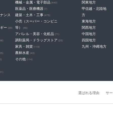
機械・金属・電子部品
関東地方
(440)
医薬品・医療機器
甲信越・北陸地
(7)
ナンス
建築・土木・工事
方
(475)
小売（スーパー・コンビニ
東海地方
ギー
等）
関西地方
(39)
(46)
アパレル・美容・化粧品
中国地方
(71)
調剤薬局・ドラッグストア
四国地方
68)
(25)
家具・雑貨
九州・沖縄地方
(119)
農林水産
25)
(43)
その他
0)
(114)
01)
選ばれる理由
サー