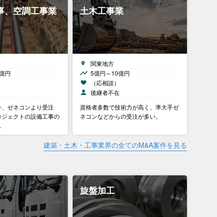
事、空調工事業
土木工事業
関東地方
0億円
5億円～10億円
）
（応相談）
後継者不在
ン、ゼネコンより受注
資格者多数で技術力が高く、準大手ゼ
ロジェクトの設備工事の
ネコンなどからの受注が多い。
…
建築・土木・工事業界の全てのM&A案件を見る
旋盤加工