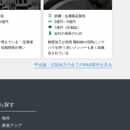
物流
鉄鋼・金属製品製造
0億円
2億円～5億円
）
1億円（応相談）
在
会社の成長のため
増えている ・定期便
精密加工が得意 難削材の切削にノウ
と信頼関係が厚い
ハウを持つ 若いメンバーも多く組織
化されている
甲信越・北陸地方の全てのM&A案件を見る
ら探す
海外
東南アジア