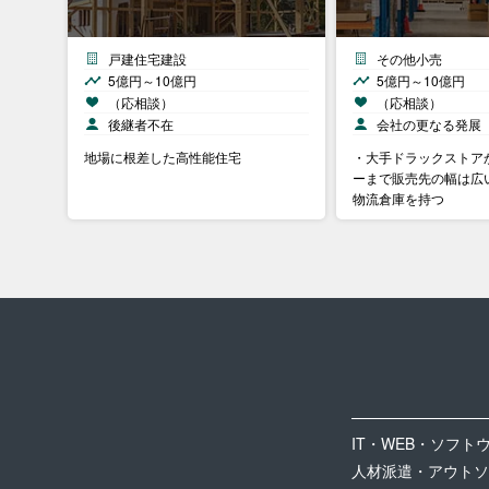
戸建住宅建設
その他小売
5億円～10億円
5億円～10億円
（応相談）
（応相談）
後継者不在
会社の更なる発展
地場に根差した高性能住宅
・大手ドラックストア
ーまで販売先の幅は広
物流倉庫を持つ
IT・WEB・ソフト
人材派遣・アウトソ