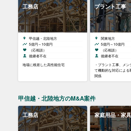
工務店
プラント工事
甲信越・北陸地方
関東地方
5億円～10億円
5億円～10億円
（応相談）
（応相談）
後継者不在
後継者不在
地場に根差した高性能住宅
・プラント工事、メン
て機動的な対応による
関係
甲信越・北陸地方のM&A案件
工務店
家庭用品・家