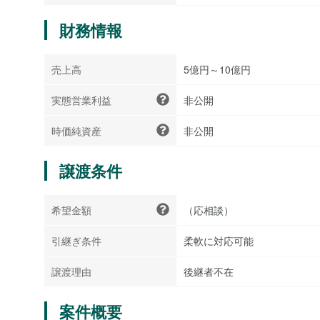
財務情報
売上高
5億円～10億円
実態営業利益
非公開
時価純資産
非公開
譲渡条件
希望金額
（応相談）
引継ぎ条件
柔軟に対応可能
譲渡理由
後継者不在
案件概要