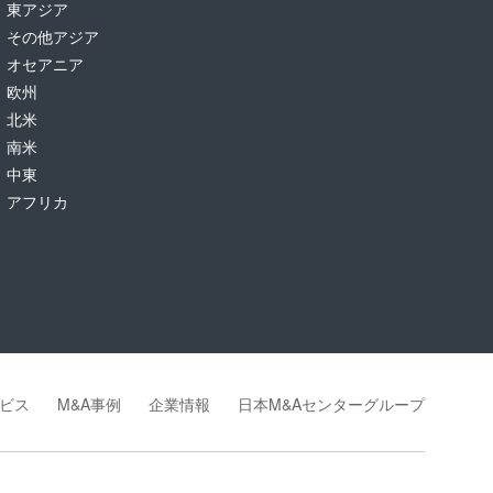
東アジア
その他アジア
オセアニア
欧州
北米
南米
中東
アフリカ
ビス
M&A事例
企業情報
日本M&Aセンターグループ