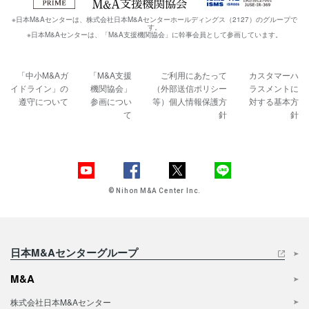
※日本M&Aセンターは、株式会社日本M&Aセンターホールディングス（2127）のグループで
す。
※日本M&Aセンターは、「M&A支援機関協会」に幹事会員として参画しています。
「中小M&Aガ
「M&A支援
ご利用にあたって
カスタマーハ
イドライン」の
機関協会」
（外部送信ポリシー
ラスメントに
遵守について
参画につい
等）
個人情報保護方
対する基本方
て
針
針
© Nihon M&A Center Inc.
日本M&Aセンターグループ
M&A
株式会社日本M&Aセンター