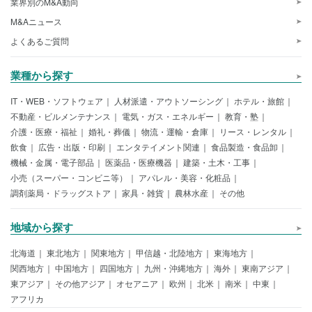
業界別のM&A動向
M&Aニュース
よくあるご質問
業種から探す
IT・WEB・ソフトウェア
人材派遣・アウトソーシング
ホテル・旅館
不動産・ビルメンテナンス
電気・ガス・エネルギー
教育・塾
介護・医療・福祉
婚礼・葬儀
物流・運輸・倉庫
リース・レンタル
飲食
広告・出版・印刷
エンタテイメント関連
食品製造・食品卸
機械・金属・電子部品
医薬品・医療機器
建築・土木・工事
小売（スーパー・コンビニ等）
アパレル・美容・化粧品
調剤薬局・ドラッグストア
家具・雑貨
農林水産
その他
地域から探す
北海道
東北地方
関東地方
甲信越・北陸地方
東海地方
関西地方
中国地方
四国地方
九州・沖縄地方
海外
東南アジア
東アジア
その他アジア
オセアニア
欧州
北米
南米
中東
アフリカ