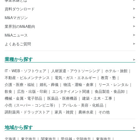
資料ダウンロード
M&Aマガジン
業界別のM&A動向
M&Aニュース
よくあるご質問
業種から探す
IT・WEB・ソフトウェア
人材派遣・アウトソーシング
ホテル・旅館
不動産・ビルメンテナンス
電気・ガス・エネルギー
教育・塾
介護・医療・福祉
婚礼・葬儀
物流・運輸・倉庫
リース・レンタル
飲食
広告・出版・印刷
エンタテイメント関連
食品製造・食品卸
機械・金属・電子部品
医薬品・医療機器
建築・土木・工事
小売（スーパー・コンビニ等）
アパレル・美容・化粧品
調剤薬局・ドラッグストア
家具・雑貨
農林水産
その他
地域から探す
北海道
東北地方
関東地方
甲信越・北陸地方
東海地方