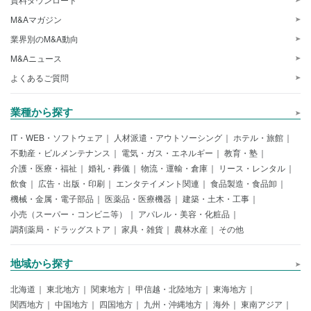
M&Aマガジン
業界別のM&A動向
M&Aニュース
よくあるご質問
業種から探す
IT・WEB・ソフトウェア
人材派遣・アウトソーシング
ホテル・旅館
不動産・ビルメンテナンス
電気・ガス・エネルギー
教育・塾
介護・医療・福祉
婚礼・葬儀
物流・運輸・倉庫
リース・レンタル
飲食
広告・出版・印刷
エンタテイメント関連
食品製造・食品卸
機械・金属・電子部品
医薬品・医療機器
建築・土木・工事
小売（スーパー・コンビニ等）
アパレル・美容・化粧品
調剤薬局・ドラッグストア
家具・雑貨
農林水産
その他
地域から探す
北海道
東北地方
関東地方
甲信越・北陸地方
東海地方
関西地方
中国地方
四国地方
九州・沖縄地方
海外
東南アジア