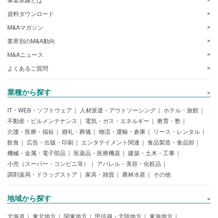
資料ダウンロード
M&Aマガジン
業界別のM&A動向
M&Aニュース
よくあるご質問
業種から探す
IT・WEB・ソフトウェア
人材派遣・アウトソーシング
ホテル・旅館
不動産・ビルメンテナンス
電気・ガス・エネルギー
教育・塾
介護・医療・福祉
婚礼・葬儀
物流・運輸・倉庫
リース・レンタル
飲食
広告・出版・印刷
エンタテイメント関連
食品製造・食品卸
機械・金属・電子部品
医薬品・医療機器
建築・土木・工事
小売（スーパー・コンビニ等）
アパレル・美容・化粧品
調剤薬局・ドラッグストア
家具・雑貨
農林水産
その他
地域から探す
北海道
東北地方
関東地方
甲信越・北陸地方
東海地方