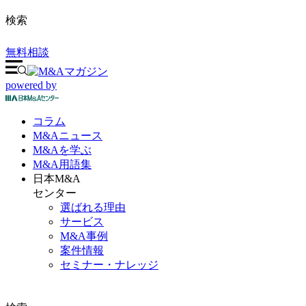
検索
無料相談
powered by
コラム
M&A
ニュース
M&Aを
学ぶ
M&A
用語集
日本M&A
センター
選ばれる理由
サービス
M&A事例
案件情報
セミナー・ナレッジ