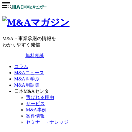
M&A・事業承継の情報を
わかりやすく発信
無料相談
コラム
M&Aニュース
M&Aを学ぶ
M&A用語集
日本M&Aセンター
選ばれる理由
サービス
M&A事例
案件情報
セミナー・ナレッジ