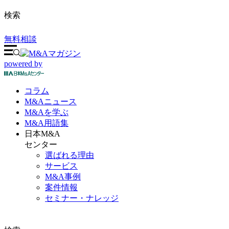
検索
無料相談
powered by
コラム
M&A
ニュース
M&Aを
学ぶ
M&A
用語集
日本M&A
センター
選ばれる理由
サービス
M&A事例
案件情報
セミナー・ナレッジ