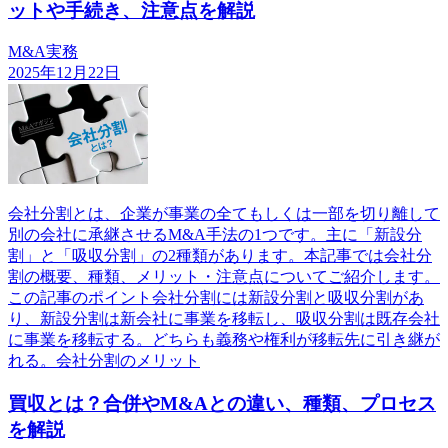
ットや手続き、注意点を解説
M&A実務
2025年12月22日
会社分割とは、企業が事業の全てもしくは一部を切り離して
別の会社に承継させるM&A手法の1つです。主に「新設分
割」と「吸収分割」の2種類があります。本記事では会社分
割の概要、種類、メリット・注意点についてご紹介します。
この記事のポイント会社分割には新設分割と吸収分割があ
り、新設分割は新会社に事業を移転し、吸収分割は既存会社
に事業を移転する。どちらも義務や権利が移転先に引き継が
れる。会社分割のメリット
買収とは？合併やM&Aとの違い、種類、プロセス
を解説