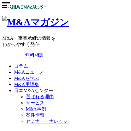
M&A・事業承継の情報を
わかりやすく発信
無料相談
コラム
M&Aニュース
M&Aを学ぶ
M&A用語集
日本M&Aセンター
選ばれる理由
サービス
M&A事例
案件情報
セミナー・ナレッジ