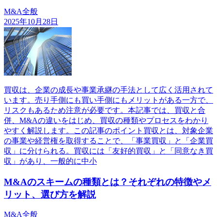
M&A全般
2025年10月28日
買収は、企業の成長や事業承継の手法として広く活用されて
います。売り手側にも買い手側にもメリットがある一方で、
リスクもあるため注意が必要です。本記事では、買収と合
併、M&Aの違いをはじめ、買収の種類やプロセスをわかり
やすく解説します。この記事のポイント買収とは、対象企業
の事業や経営権を取得することで、「事業買収」と「企業買
収」に分けられる。買収には「友好的買収」と「同意なき買
収」があり、一般的に中小
M&Aのスキームの種類とは？それぞれの特徴やメ
リット、選び方を解説
M&A全般