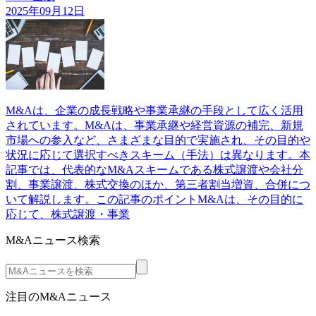
2025年09月12日
M&Aは、企業の成長戦略や事業承継の手段として広く活用
されています。M&Aは、事業承継や経営資源の補完、新規
市場への参入など、さまざまな目的で実施され、その目的や
状況に応じて選択すべきスキーム（手法）は異なります。本
記事では、代表的なM&Aスキームである株式譲渡や会社分
割、事業譲渡、株式交換のほか、第三者割当増資、合併につ
いて解説します。この記事のポイントM&Aは、その目的に
応じて、株式譲渡・事業
M&Aニュース検索
注目のM&Aニュース