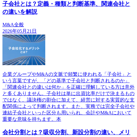
子会社とは？定義・種類と判断基準、関連会社と
の違いを解説
M&A全般
2026年05月21日
企業グループやM&Aの文脈で頻繁に使われる「子会社」と
いう言葉ですが、「どの基準で子会社と判断されるのか」
「関連会社との違いは何か」を正確に理解している方は意外
と多くありません。子会社は単に出資比率だけで決まるもの
ではなく、議決権の割合に加えて、経営に対する実質的な支
配関係によって判断されます。また、実務では完全子会社や
連結子会社といった区分も用いられ、会計やM&Aにおいて
重要な意味を持ちます。本
会社分割とは？吸収分割、新設分割の違い、メリ