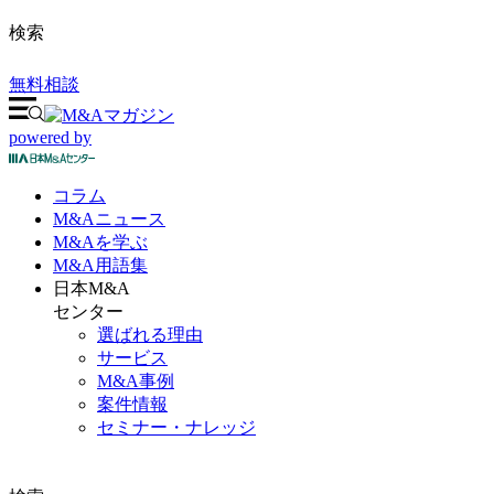
検索
無料相談
powered by
コラム
M&A
ニュース
M&Aを
学ぶ
M&A
用語集
日本M&A
センター
選ばれる理由
サービス
M&A事例
案件情報
セミナー・ナレッジ