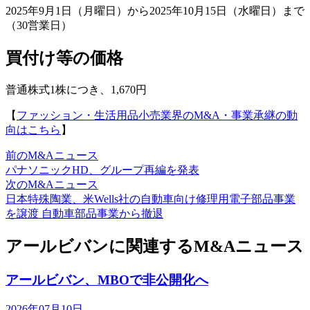
2025年9月1日（月曜日）から2025年10月15日（水曜日）まで
（30営業日）
買付け等の価格
普通株式1株につき、1,670円
【
ファッション・生活用品小売業界のM&A・事業承継の動
向はこちら
】
前のM&Aニュース
パナソニックHD、グループ再編を発表
次のM&Aニュース
日本特殊陶業、米Wells社の自動車向け修理用電子部品事業
を譲渡 自動車部品事業から撤退
アールビバンに関連するM&Aニュース
アールビバン、MBOで非公開化へ
2026年07月10日