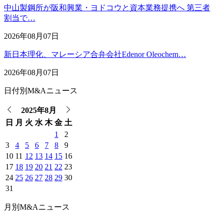
中山製鋼所が阪和興業・ヨドコウと資本業務提携へ 第三者
割当で…
2026年08月07日
新日本理化、マレーシア合弁会社Edenor Oleochem…
2026年08月07日
日付別M&Aニュース
2025年8月
日
月
火
水
木
金
土
1
2
3
4
5
6
7
8
9
10
11
12
13
14
15
16
17
18
19
20
21
22
23
24
25
26
27
28
29
30
31
月別M&Aニュース