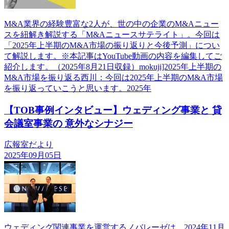
M&A業界の経験豊富な2人が、世の中の企業のM&Aニュー
スを紐解き解説する「M&Aニュースサテライト」。今回は
「2025年上半期のM&A市場の振り返りと今後予測」につい
て解説します。※本記事はYouTube動画の内容を編集してご
紹介します。（2025年8月21日収録）mokuji]2025年上半期の
M&A市場を振り返る西川：今回は2025年上半期のM&A市場
を振り返っていこうと思います。2025年
【TOB事例インタビュー】ウェディング事業と 貸
会議室事業の 意外なシナジー
広報室だより
2025年09月05日
ウェディング関連事業を運営するノバレーゼは、2024年11月