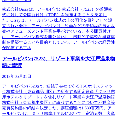
株式会社Orsayは、アールビバン株式会社（7523）の普通株
式に対して公開買付け（TOB）を実施することを決定し
た。Orsayは、アールビバン株式の非公開化を目的として設
立された会社。アールビバンは、絵画などの美術品の展示販
売やアミューズメント事業を手がけている。本公開買付け
は、アールビバン株式を非公開化し、機動的で柔軟な経営体
制を構築することを目的としている。アールビバンの経営陣
が関与するマネ
アールビバン(7523)、リゾート事業を大江戸温泉物
語に譲渡
2018年05月31日
アールビバン(7523)は、連結子会社であるTSCホリスティッ
ク株式会社（東京都品川区）の所有する固定資産「タラサ志
摩ホテル＆リゾート」を含むリゾート事業を大江戸温泉物語
株式会社（東京都中央区）に譲渡することについて不動産等
売買契約書の締結を決定した。譲渡価額は1,530百万円。ア
ールビバンは、タラサ志摩ホテルにおいて、宿泊者数、客単