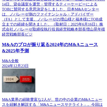
14日、貸会議室を運営・管理するティーケーピーによる
TOBに賛同する意思決定をしました。日本M&Aセンター
は、ノバレーゼ側のファイナンシャル・アドバイザー
（FA）として支援。ノバレーゼの増山様と福本様にTOB成
立までの経緯を聞きました。（取材日：2025年6月16日）株
式会社ノバレーゼ取締役執行役員経営戦略本部長増山晃年様
経営戦略部長ビジ
M&Aのプロが振り返る2024年のM&Aニュース
&2025年予測
M&A全般
2024年12月23日
M&A業界の経験豊富な2人が、世の中の企業のM&Aニュー
スを紐解き解説する「M&Aニュースサテライト」。今回は