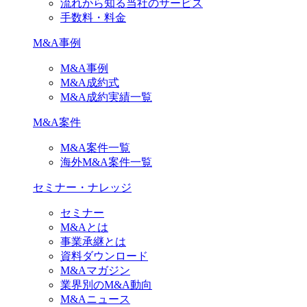
流れから知る当社のサービス
手数料・料金
M&A事例
M&A事例
M&A成約式
M&A成約実績一覧
M&A案件
M&A案件一覧
海外M&A案件一覧
セミナー・ナレッジ
セミナー
M&Aとは
事業承継とは
資料ダウンロード
M&Aマガジン
業界別のM&A動向
M&Aニュース