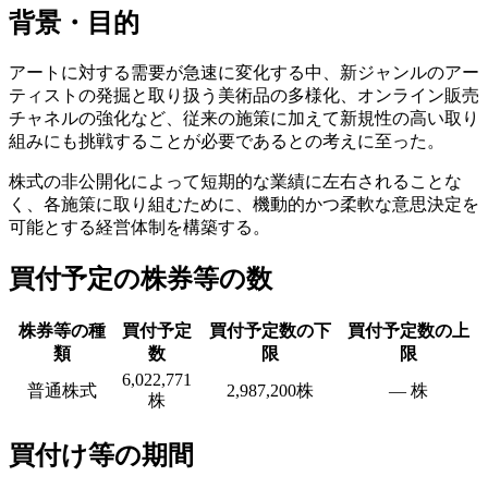
背景・目的
アートに対する需要が急速に変化する中、新ジャンルのアー
ティストの発掘と取り扱う美術品の多様化、オンライン販売
チャネルの強化など、従来の施策に加えて新規性の高い取り
組みにも挑戦することが必要であるとの考えに至った。
株式の非公開化によって短期的な業績に左右されることな
く、各施策に取り組むために、機動的かつ柔軟な意思決定を
可能とする経営体制を構築する。
買付予定の株券等の数
株券等の種
買付予定
買付予定数の下
買付予定数の上
類
数
限
限
6,022,771
普通株式
2,987,200株
― 株
株
買付け等の期間