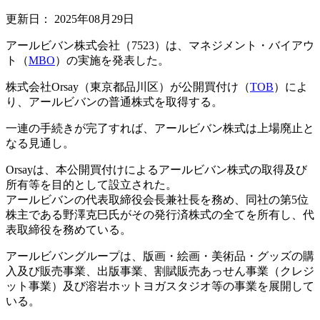
更新日：
2025年08月29日
アールビバン株式会社（7523）は、マネジメント・バイアウ
ト（
MBO
）の実施を発表した。
株式会社Orsay（東京都品川区）が公開買付け（
TOB
）によ
り、アールビバンの普通株式を取得する。
一連の手続きが完了すれば、アールビバン株式は上場廃止と
なる見通し。
Orsayは、本公開買付けによるアールビバン株式の取得及び
所有等を目的として設立された。
アールビバンの代表取締役会長兼社長を務め、同社の第5位
株主である野澤克巳氏がその発行済株式の全てを所有し、代
表取締役を務めている。
アールビバングループは、版画・絵画・美術品・グッズの購
入及び販売事業、出版事業、割賦販売あっせん事業（クレジ
ット事業）及び溶岩ホットヨガスタジオ等の事業を展開して
いる。