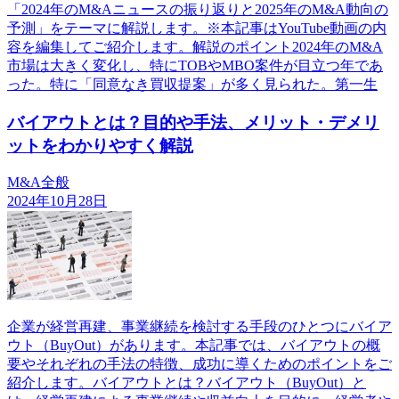
「2024年のM&Aニュースの振り返りと2025年のM&A動向の
予測」をテーマに解説します。※本記事はYouTube動画の内
容を編集してご紹介します。解説のポイント2024年のM&A
市場は大きく変化し、特にTOBやMBO案件が目立つ年であ
った。特に「同意なき買収提案」が多く見られた。第一生
バイアウトとは？目的や手法、メリット・デメリ
ットをわかりやすく解説
M&A全般
2024年10月28日
企業が経営再建、事業継続を検討する手段のひとつにバイア
ウト（BuyOut）があります。本記事では、バイアウトの概
要やそれぞれの手法の特徴、成功に導くためのポイントをご
紹介します。バイアウトとは？バイアウト（BuyOut）と