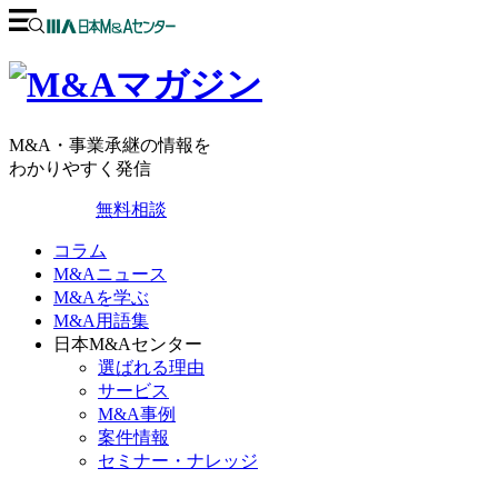
M&A・事業承継の情報を
わかりやすく発信
無料相談
コラム
M&Aニュース
M&Aを学ぶ
M&A用語集
日本M&Aセンター
選ばれる理由
サービス
M&A事例
案件情報
セミナー・ナレッジ