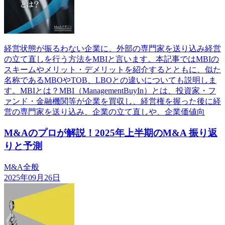
経営状態が振るわない企業に、外部の専門家を送り込み経営
の立て直しを行う方法をMBIと言います。本記事ではMBIの
スキームやメリット・デメリットを紹介するとともに、似た
名称であるMBOやTOB、LBOとの違いについても説明しま
す。MBIとは？MBI（ManagementBuyIn）とは、投資家・フ
ァンド・金融機関等が企業を買収し、経営権を握った後に経
営の専門家を送り込み、企業の立て直しや、企業価値向
M&Aのプロが解説！2025年上半期のM&A 振り返
りと予測
M&A全般
2025年09月26日