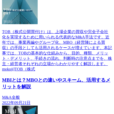
TOB（株式公開買付け）は、上場企業の買収や完全子会社
化を実現するために用いられる代表的なM&A手法です。近
年では、事業再編やグループ化、MBO（経営陣による買
収）の手段としても活用されるケースが増えています。本記
事では、TOBの基本的な仕組みから、目的、種類、メリッ
ト・デメリット、手続きの流れ、判断時の注意点までを、株
主・経営者それぞれの立場からわかりやすく解説します。
mokuji]TOB（株式
MBIとは？MBOとの違いやスキーム、活用するメ
リットを解説
M&A全般
2022年09月21日