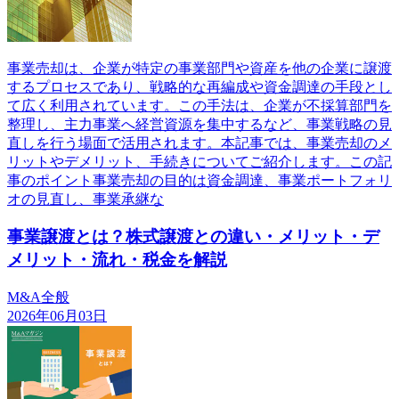
事業売却は、企業が特定の事業部門や資産を他の企業に譲渡
するプロセスであり、戦略的な再編成や資金調達の手段とし
て広く利用されています。この手法は、企業が不採算部門を
整理し、主力事業へ経営資源を集中するなど、事業戦略の見
直しを行う場面で活用されます。本記事では、事業売却のメ
リットやデメリット、手続きについてご紹介します。この記
事のポイント事業売却の目的は資金調達、事業ポートフォリ
オの見直し、事業承継な
事業譲渡とは？株式譲渡との違い・メリット・デ
メリット・流れ・税金を解説
M&A全般
2026年06月03日