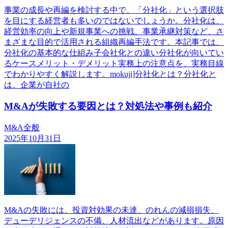
事業の成長や再編を検討する中で、「分社化」という選択肢
を目にする経営者も多いのではないでしょうか。分社化は、
経営効率の向上や新規事業への挑戦、事業承継対策など、さ
まざまな目的で活用される組織再編手法です。本記事では、
分社化の基本的な仕組み子会社化との違い分社化が向いてい
るケースメリット・デメリット実務上の注意点を、実務目線
でわかりやすく解説します。mokuji]分社化とは？分社化と
は、企業が自社の
M&Aが失敗する要因とは？対処法や事例も紹介
M&A全般
2025年10月31日
M&Aの失敗には、投資対効果の未達、のれんの減損損失、
デューデリジェンスの不備、人材流出などがあります。原因