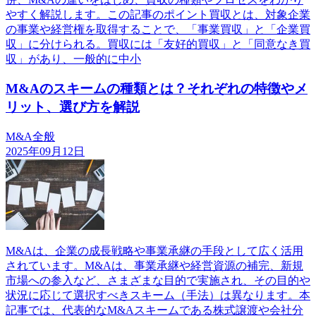
やすく解説します。この記事のポイント買収とは、対象企業
の事業や経営権を取得することで、「事業買収」と「企業買
収」に分けられる。買収には「友好的買収」と「同意なき買
収」があり、一般的に中小
M&Aのスキームの種類とは？それぞれの特徴やメ
リット、選び方を解説
M&A全般
2025年09月12日
M&Aは、企業の成長戦略や事業承継の手段として広く活用
されています。M&Aは、事業承継や経営資源の補完、新規
市場への参入など、さまざまな目的で実施され、その目的や
状況に応じて選択すべきスキーム（手法）は異なります。本
記事では、代表的なM&Aスキームである株式譲渡や会社分