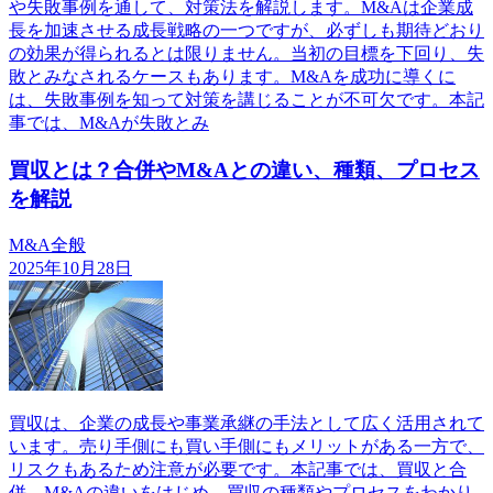
や失敗事例を通して、対策法を解説します。M&Aは企業成
長を加速させる成長戦略の一つですが、必ずしも期待どおり
の効果が得られるとは限りません。当初の目標を下回り、失
敗とみなされるケースもあります。M&Aを成功に導くに
は、失敗事例を知って対策を講じることが不可欠です。本記
事では、M&Aが失敗とみ
買収とは？合併やM&Aとの違い、種類、プロセス
を解説
M&A全般
2025年10月28日
買収は、企業の成長や事業承継の手法として広く活用されて
います。売り手側にも買い手側にもメリットがある一方で、
リスクもあるため注意が必要です。本記事では、買収と合
併、M&Aの違いをはじめ、買収の種類やプロセスをわかり