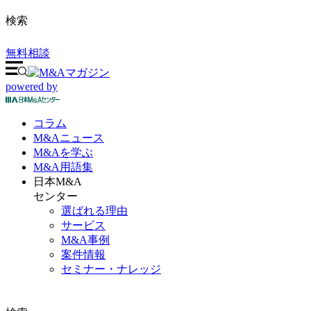
検索
無料相談
powered by
コラム
M&A
ニュース
M&Aを
学ぶ
M&A
用語集
日本M&A
センター
選ばれる理由
サービス
M&A事例
案件情報
セミナー・ナレッジ