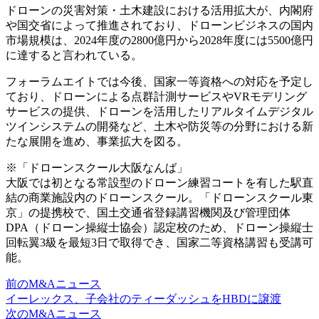
ドローンの災害対策・土木建設における活用拡大が、内閣府
や国交省によって推進されており、ドローンビジネスの国内
市場規模は、2024年度の2800億円から2028年度には5500億円
に達すると言われている。
フォーラムエイトでは今後、国家一等資格への対応を予定し
ており、ドローンによる点群計測サービスやVRモデリング
サービスの提供、ドローンを活用したリアルタイムデジタル
ツインシステムの開発など、土木や防災等の分野における新
たな展開を進め、事業拡大を図る。
※「ドローンスクール大阪なんば」
大阪では初となる常設型のドローン練習コートを有した駅直
結の商業施設内のドローンスクール。「ドローンスクール東
京」の提携校で、国土交通省登録講習機関及び管理団体
DPA（ドローン操縦士協会）認定校のため、ドローン操縦士
回転翼3級を最短3日で取得でき、国家二等資格講習も受講可
能。
前のM&Aニュース
イーレックス、子会社のティーダッシュをHBDに譲渡
次のM&Aニュース