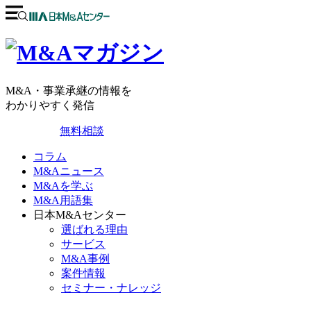
M&A・事業承継の情報を
わかりやすく発信
無料相談
コラム
M&Aニュース
M&Aを学ぶ
M&A用語集
日本M&Aセンター
選ばれる理由
サービス
M&A事例
案件情報
セミナー・ナレッジ