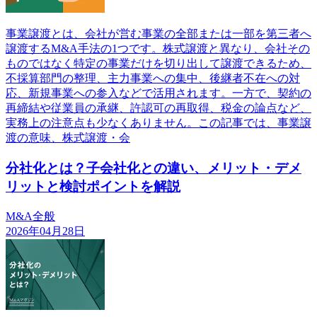
事業譲渡とは、会社が営む事業の全部または一部を第三者へ
譲渡するM&A手法の1つです。株式譲渡と異なり、会社その
ものではなく特定の事業だけを切り出して譲渡できるため、
不採算部門の整理、主力事業への集中、後継者不在への対
応、新規事業への参入などで活用されます。一方で、契約の
再締結や従業員の承継、許認可の再取得、税金の論点など、
実務上の注意点も少なくありません。この記事では、事業譲
渡の意味、株式譲渡・会
分社化とは？子会社化との違い、メリット・デメ
リットと検討ポイントを解説
M&A全般
2026年04月28日