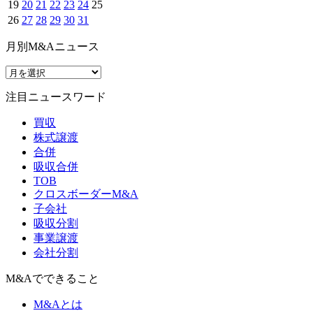
19
20
21
22
23
24
25
26
27
28
29
30
31
月別M&Aニュース
注目ニュースワード
買収
株式譲渡
合併
吸収合併
TOB
クロスボーダーM&A
子会社
吸収分割
事業譲渡
会社分割
M&Aでできること
M&Aとは