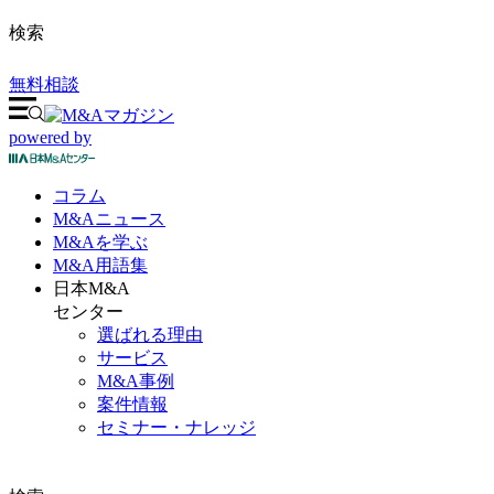
検索
無料相談
powered by
コラム
M&A
ニュース
M&Aを
学ぶ
M&A
用語集
日本M&A
センター
選ばれる理由
サービス
M&A事例
案件情報
セミナー・ナレッジ