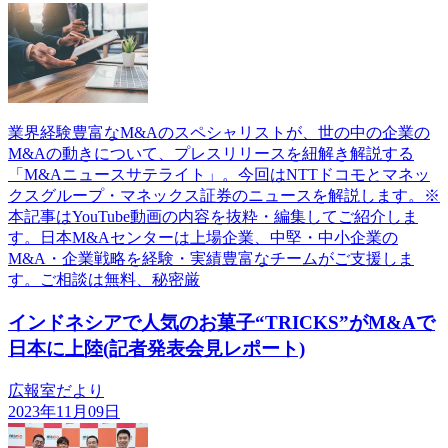
業界経験豊富なM&Aのスペシャリストが、世の中の企業の
M&Aの動きについて、プレスリリースを紐解き解説する
「M&Aニュースサテライト」。今回はNTTドコモとマネッ
クスグループ・マネックス証券のニュースを解説します。※
本記事はYouTube動画の内容を抜粋・編集してご紹介しま
す。日本M&Aセンターは上場企業、中堅・中小企業の
M&A・企業戦略を経験・実績豊富なチームがご支援しま
す。ご相談は無料、秘密厳
インドネシアで人気のお菓子“TRICKS”がM&Aで
日本に上陸(記者発表会見レポート)
広報室だより
2023年11月09日