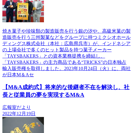
焼き菓子や珍味類の製造販売を行う銀の汐や、高級米菓の製
造販売を行う三州製菓などをグループに持つミクシオホール
ディングス株式会社（本社：広島県呉市）が、インドネシア
の上場会社で多くのヒット製品を持つ菓子メーカー
「TAYSBAKERS」との資本業務提携を締結し、
「TAYSBAKERS」の主力商品である“TRICKS”の日本独占
輸入販売権を取得しました。2023年10月24日（火）に、両社
が日本M＆Aセ
【M&A成約式】将来的な後継者不在を解決し、社
長と従業員の夢を実現するM&A
広報室だより
2022年12月19日