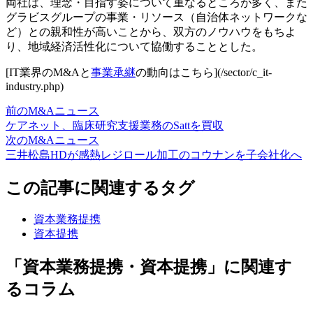
両社は、理念・目指す姿について重なるところが多く、また
グラビスグループの事業・リソース（自治体ネットワークな
ど）との親和性が高いことから、双方のノウハウをもちよ
り、地域経済活性化について協働することとした。
[IT業界のM&Aと
事業承継
の動向はこちら](/sector/c_it-
industry.php)
前のM&Aニュース
ケアネット、臨床研究支援業務のSattを買収
次のM&Aニュース
三井松島HDが感熱レジロール加工のコウナンを子会社化へ
この記事に関連するタグ
資本業務提携
資本提携
「資本業務提携・資本提携」に関連す
るコラム