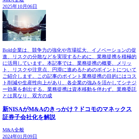
2025年10月06日
Bold企業は、競争力の強化や市場拡大、イノベーションの促
進、リスクの分散などを実現するために、業務提携を積極的
に活用しています。本記事では、業務提携の概要、メリッ
ト、リスクや注意点、円滑に進めるためのポイントについて
ご紹介します。この記事のポイント業務提携の目的にはコス
ト削減や生産性向上があり、各企業の強みを活かしてシナジ
ー効果を創出する。業務提携は資本移動を伴わず、業務委託
とは異なり、双方の成
新NISAがM&Aのきっかけ？ドコモのマネックス
証券子会社化を解説
M&A全般
2024年01月09日