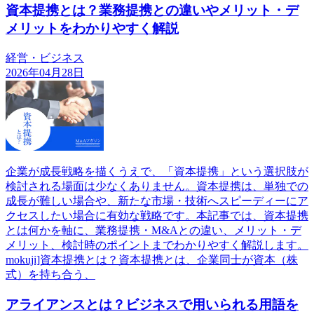
資本提携とは？業務提携との違いやメリット・デ
メリットをわかりやすく解説
経営・ビジネス
2026年04月28日
企業が成長戦略を描くうえで、「資本提携」という選択肢が
検討される場面は少なくありません。資本提携は、単独での
成長が難しい場合や、新たな市場・技術へスピーディーにア
クセスしたい場合に有効な戦略です。本記事では、資本提携
とは何かを軸に、業務提携・M&Aとの違い、メリット・デ
メリット、検討時のポイントまでわかりやすく解説します。
mokuji]資本提携とは？資本提携とは、企業同士が資本（株
式）を持ち合う、
アライアンスとは？ビジネスで用いられる用語を