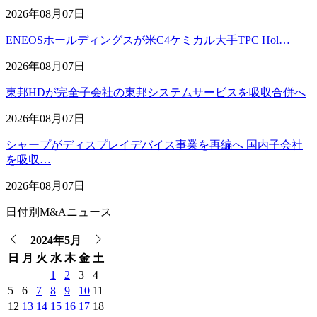
2026年08月07日
ENEOSホールディングスが米C4ケミカル大手TPC Hol…
2026年08月07日
東邦HDが完全子会社の東邦システムサービスを吸収合併へ
2026年08月07日
シャープがディスプレイデバイス事業を再編へ 国内子会社
を吸収…
2026年08月07日
日付別M&Aニュース
2024年5月
日
月
火
水
木
金
土
1
2
3
4
5
6
7
8
9
10
11
12
13
14
15
16
17
18