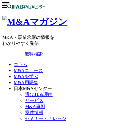
M&A・事業承継の情報を
わかりやすく発信
無料相談
コラム
M&Aニュース
M&Aを学ぶ
M&A用語集
日本M&Aセンター
選ばれる理由
サービス
M&A事例
案件情報
セミナー・ナレッジ