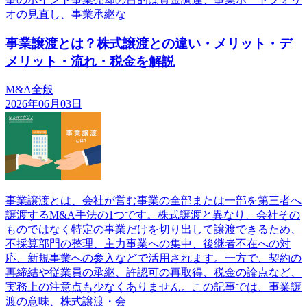
オの見直し、事業承継な
事業譲渡とは？株式譲渡との違い・メリット・デ
メリット・流れ・税金を解説
M&A全般
2026年06月03日
事業譲渡とは、会社が営む事業の全部または一部を第三者へ
譲渡するM&A手法の1つです。株式譲渡と異なり、会社その
ものではなく特定の事業だけを切り出して譲渡できるため、
不採算部門の整理、主力事業への集中、後継者不在への対
応、新規事業への参入などで活用されます。一方で、契約の
再締結や従業員の承継、許認可の再取得、税金の論点など、
実務上の注意点も少なくありません。この記事では、事業譲
渡の意味、株式譲渡・会