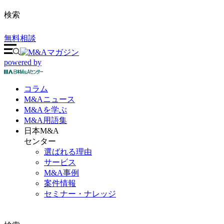
検索
無料相談
powered by
コラム
M&A
ニュース
M&Aを
学ぶ
M&A
用語集
日本M&A
センター
選ばれる理由
サービス
M&A事例
案件情報
セミナー・ナレッジ