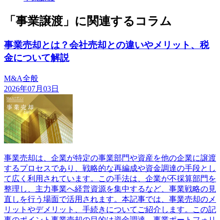
「事業譲渡」に関連するコラム
事業売却とは？会社売却との違いやメリット、税
金について解説
M&A全般
2026年07月03日
事業売却は、企業が特定の事業部門や資産を他の企業に譲渡
するプロセスであり、戦略的な再編成や資金調達の手段とし
て広く利用されています。この手法は、企業が不採算部門を
整理し、主力事業へ経営資源を集中するなど、事業戦略の見
直しを行う場面で活用されます。本記事では、事業売却のメ
リットやデメリット、手続きについてご紹介します。この記
事のポイント事業売却の目的は資金調達、事業ポートフォリ