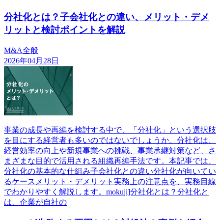
分社化とは？子会社化との違い、メリット・デメ
リットと検討ポイントを解説
M&A全般
2026年04月28日
事業の成長や再編を検討する中で、「分社化」という選択肢
を目にする経営者も多いのではないでしょうか。分社化は、
経営効率の向上や新規事業への挑戦、事業承継対策など、さ
まざまな目的で活用される組織再編手法です。本記事では、
分社化の基本的な仕組み子会社化との違い分社化が向いてい
るケースメリット・デメリット実務上の注意点を、実務目線
でわかりやすく解説します。mokuji]分社化とは？分社化と
は、企業が自社の