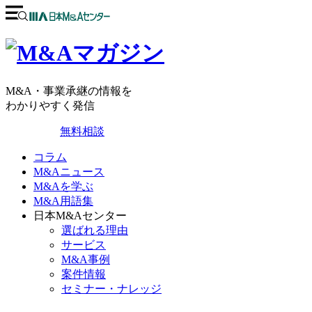
M&A・事業承継の情報を
わかりやすく発信
無料相談
コラム
M&Aニュース
M&Aを学ぶ
M&A用語集
日本M&Aセンター
選ばれる理由
サービス
M&A事例
案件情報
セミナー・ナレッジ