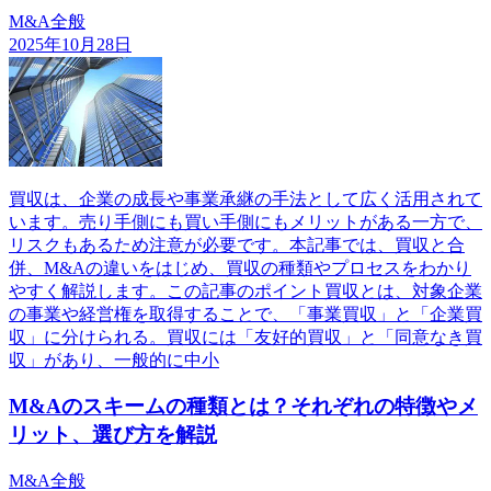
M&A全般
2025年10月28日
買収は、企業の成長や事業承継の手法として広く活用されて
います。売り手側にも買い手側にもメリットがある一方で、
リスクもあるため注意が必要です。本記事では、買収と合
併、M&Aの違いをはじめ、買収の種類やプロセスをわかり
やすく解説します。この記事のポイント買収とは、対象企業
の事業や経営権を取得することで、「事業買収」と「企業買
収」に分けられる。買収には「友好的買収」と「同意なき買
収」があり、一般的に中小
M&Aのスキームの種類とは？それぞれの特徴やメ
リット、選び方を解説
M&A全般