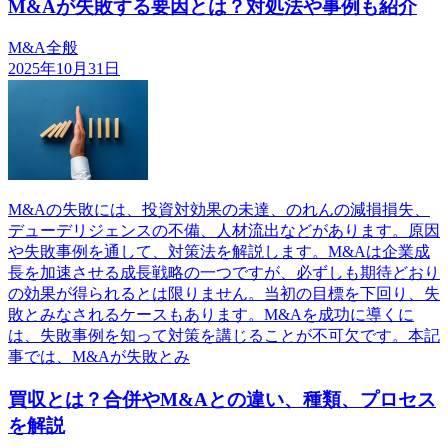
M&Aが失敗する要因とは？対処法や事例も紹介
M&A全般
2025年10月31日
M&Aの失敗には、投資対効果の未達、のれんの減損損失、
デューデリジェンスの不備、人材流出などがあります。原因
や失敗事例を通して、対策法を解説します。M&Aは企業成
長を加速させる成長戦略の一つですが、必ずしも期待どおり
の効果が得られるとは限りません。当初の目標を下回り、失
敗とみなされるケースもあります。M&Aを成功に導くに
は、失敗事例を知って対策を講じることが不可欠です。本記
事では、M&Aが失敗とみ
買収とは？合併やM&Aとの違い、種類、プロセス
を解説