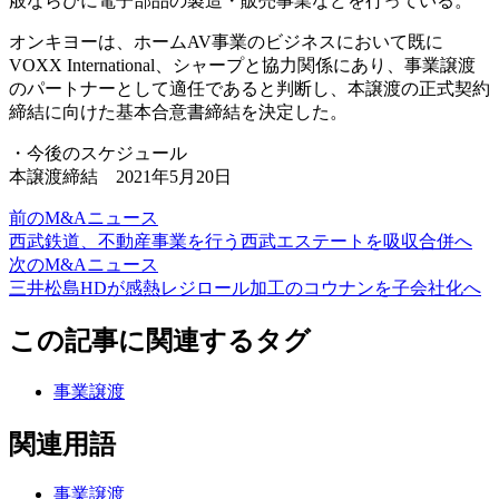
般ならびに電子部品の製造・販売事業などを行っている。
オンキヨーは、ホームAV事業のビジネスにおいて既に
VOXX International、シャープと協力関係にあり、事業譲渡
のパートナーとして適任であると判断し、本譲渡の正式契約
締結に向けた基本合意書締結を決定した。
・今後のスケジュール
本譲渡締結 2021年5月20日
前のM&Aニュース
西武鉄道、不動産事業を行う西武エステートを吸収合併へ
次のM&Aニュース
三井松島HDが感熱レジロール加工のコウナンを子会社化へ
この記事に関連するタグ
事業譲渡
関連用語
事業譲渡