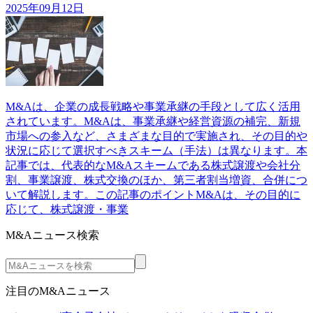
2025年09月12日
M&Aは、企業の成長戦略や事業承継の手段として広く活用
されています。M&Aは、事業承継や経営資源の補完、新規
市場への参入など、さまざまな目的で実施され、その目的や
状況に応じて選択すべきスキーム（手法）は異なります。本
記事では、代表的なM&Aスキームである株式譲渡や会社分
割、事業譲渡、株式交換のほか、第三者割当増資、合併につ
いて解説します。この記事のポイントM&Aは、その目的に
応じて、株式譲渡・事業
M&Aニュース検索
注目のM&Aニュース